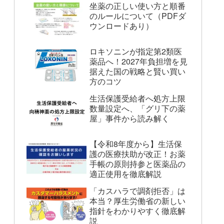
坐薬の正しい使い方と順番
のルールについて（PDFダ
ウンロードあり）
ロキソニンが指定第2類医
薬品へ！2027年負担増を見
据えた国の戦略と賢い買い
方のコツ
生活保護受給者へ処方上限
数量設定へ、「グリ下の薬
屋」事件から読み解く
【令和8年度から】生活保
護の医療扶助が改正！お薬
手帳の原則持参と医薬品の
適正使用を徹底解説
「カスハラで調剤拒否」は
本当？厚生労働省の新しい
指針をわかりやすく徹底解
説