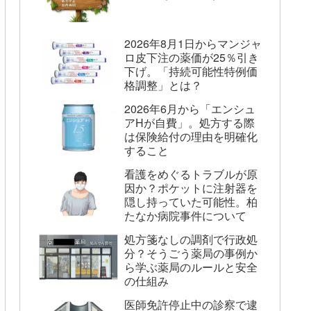
2026年8月1日からマンジャ
ロ皮下注の薬価が25％引き
下げ。「持続可能性特例価
格調整」とは？
2026年6月から「エンシュ
アHが自費」。処方する際
は保険給付の理由を明確化
すること
看護をめぐるトラブルが原
因か？ポケットに注射器を
隠し持っていた可能性。柏
たなか病院事件について
処方箋なしの調剤で行政処
分？そうごう薬局の事例か
ら学ぶ薬局のルールと安全
の仕組み
医師免許停止中の診察で逮