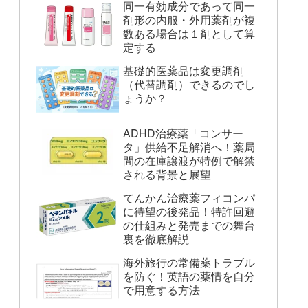
同一有効成分であって同一
剤形の内服・外用薬剤が複
数ある場合は１剤として算
定する
基礎的医薬品は変更調剤
（代替調剤）できるのでし
ょうか？
ADHD治療薬「コンサー
タ」供給不足解消へ！薬局
間の在庫譲渡が特例で解禁
される背景と展望
てんかん治療薬フィコンパ
に待望の後発品！特許回避
の仕組みと発売までの舞台
裏を徹底解説
海外旅行の常備薬トラブル
を防ぐ！英語の薬情を自分
で用意する方法