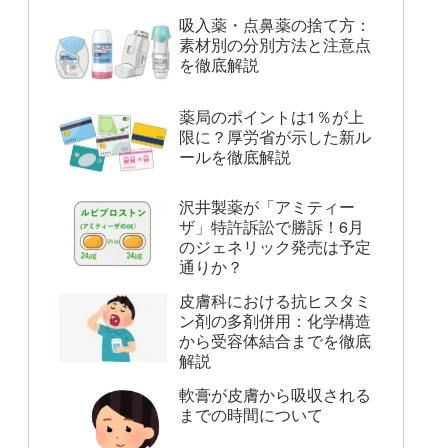
吸入薬・点鼻薬の捨て方：
素材別の分別方法と注意点
を徹底解説
薬局のポイントは1％が上
限に？厚労省が示した新ル
ールを徹底解説
沢井製薬が「アミティー
ザ」特許訴訟で勝訴！6月
のジェネリック発売は予定
通りか？
皮膚科における抗ヒスタミ
ン剤の多剤併用：化学構造
から受容体結合までを徹底
解説
軟膏が皮膚から吸収される
までの時間について