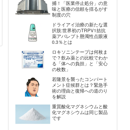
捕！「医業停止処分」の意
味と医療の信頼を揺るがす
制度の穴
ドライアイ治療の新たな選
択肢:世界初のTRPV1拮抗
薬アバレプト懸濁性点眼液
0.3％とは
ロキソニンテープは何枚ま
で？飲み薬との比較でわか
る「体への負担」と「安心
の枚数」
若隆景を襲ったコンパート
メント症候群とは？緊急手
術の理由と復帰への道のり
を解説
重質酸化マグネシウムと酸
化マグネシウムは同じ製品
です