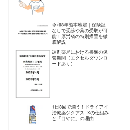
令和8年熊本地震｜保険証
なしで受診や薬の受取が可
能！厚労省の特別措置を徹
底解説
調剤薬局における書類の保
管期間（エクセルダウンロ
ードあり）
1日3回で潤う！ドライアイ
治療薬ジクアスLXの仕組み
と「目やに」の理由