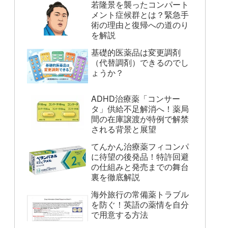
若隆景を襲ったコンパート
メント症候群とは？緊急手
術の理由と復帰への道のり
を解説
基礎的医薬品は変更調剤
（代替調剤）できるのでし
ょうか？
ADHD治療薬「コンサー
タ」供給不足解消へ！薬局
間の在庫譲渡が特例で解禁
される背景と展望
てんかん治療薬フィコンパ
に待望の後発品！特許回避
の仕組みと発売までの舞台
裏を徹底解説
海外旅行の常備薬トラブル
を防ぐ！英語の薬情を自分
で用意する方法