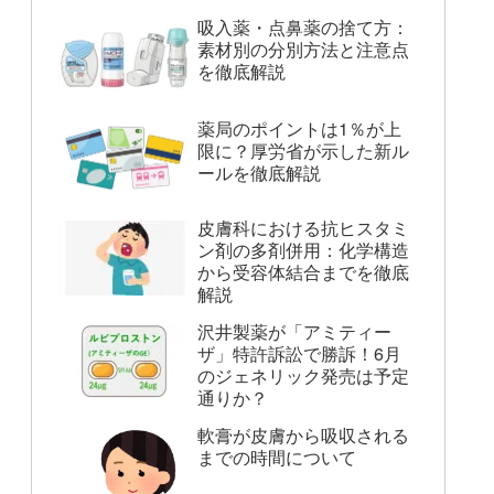
吸入薬・点鼻薬の捨て方：
素材別の分別方法と注意点
を徹底解説
薬局のポイントは1％が上
限に？厚労省が示した新ル
ールを徹底解説
皮膚科における抗ヒスタミ
ン剤の多剤併用：化学構造
から受容体結合までを徹底
解説
沢井製薬が「アミティー
ザ」特許訴訟で勝訴！6月
のジェネリック発売は予定
通りか？
軟膏が皮膚から吸収される
までの時間について