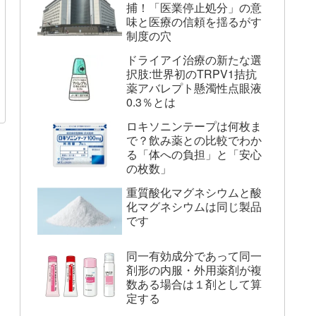
捕！「医業停止処分」の意
味と医療の信頼を揺るがす
制度の穴
ドライアイ治療の新たな選
択肢:世界初のTRPV1拮抗
薬アバレプト懸濁性点眼液
0.3％とは
ロキソニンテープは何枚ま
で？飲み薬との比較でわか
る「体への負担」と「安心
の枚数」
重質酸化マグネシウムと酸
化マグネシウムは同じ製品
です
同一有効成分であって同一
剤形の内服・外用薬剤が複
数ある場合は１剤として算
定する