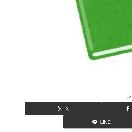
シ
X
LINE