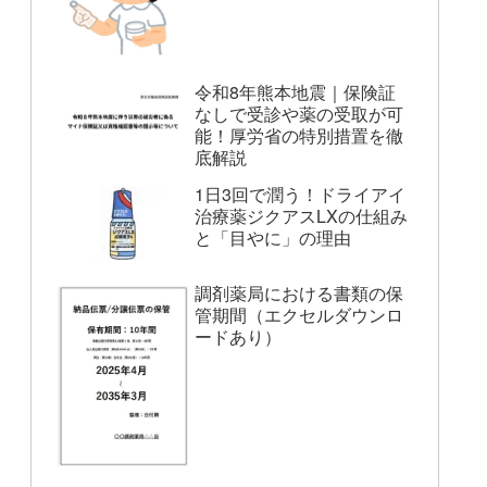
令和8年熊本地震｜保険証
なしで受診や薬の受取が可
能！厚労省の特別措置を徹
底解説
1日3回で潤う！ドライアイ
治療薬ジクアスLXの仕組み
と「目やに」の理由
調剤薬局における書類の保
管期間（エクセルダウンロ
ードあり）