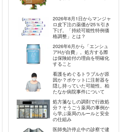
2026年8月1日からマンジャ
ロ皮下注の薬価が25％引き
下げ。「持続可能性特例価
格調整」とは？
2026年6月から「エンシュ
アHが自費」。処方する際
は保険給付の理由を明確化
すること
看護をめぐるトラブルが原
因か？ポケットに注射器を
隠し持っていた可能性。柏
たなか病院事件について
処方箋なしの調剤で行政処
分？そうごう薬局の事例か
ら学ぶ薬局のルールと安全
の仕組み
医師免許停止中の診察で逮