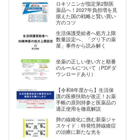
ロキソニンが指定第2類医
薬品へ！2027年負担増を見
据えた国の戦略と賢い買い
方のコツ
生活保護受給者へ処方上限
数量設定へ、「グリ下の薬
屋」事件から読み解く
坐薬の正しい使い方と順番
のルールについて（PDFダ
ウンロードあり）
【令和8年度から】生活保
護の医療扶助が改正！お薬
手帳の原則持参と医薬品の
適正使用を徹底解説
肺の線維化に挑む新薬ジャ
スケイド：特発性肺線維症
の治療に新たな光を