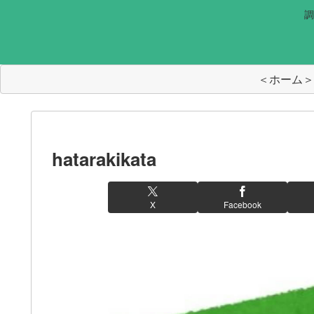
調
＜ホーム＞
hatarakikata
X
Facebook