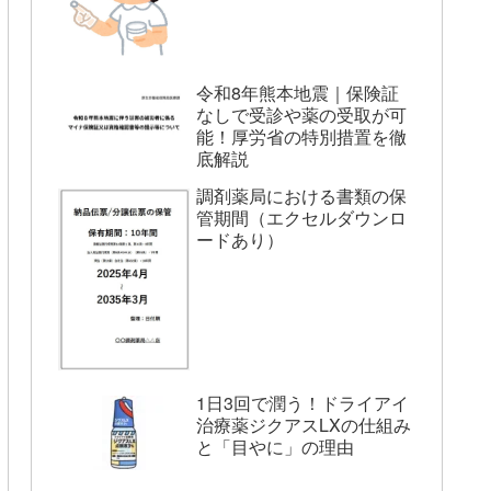
令和8年熊本地震｜保険証
なしで受診や薬の受取が可
能！厚労省の特別措置を徹
底解説
調剤薬局における書類の保
管期間（エクセルダウンロ
ードあり）
1日3回で潤う！ドライアイ
治療薬ジクアスLXの仕組み
と「目やに」の理由