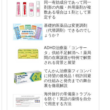
同一有効成分であって同一
剤形の内服・外用薬剤が複
数ある場合は１剤として算
定する
基礎的医薬品は変更調剤
（代替調剤）できるのでし
ょうか？
ADHD治療薬「コンサー
タ」供給不足解消へ！薬局
間の在庫譲渡が特例で解禁
される背景と展望
てんかん治療薬フィコンパ
に待望の後発品！特許回避
の仕組みと発売までの舞台
裏を徹底解説
海外旅行の常備薬トラブル
を防ぐ！英語の薬情を自分
で用意する方法