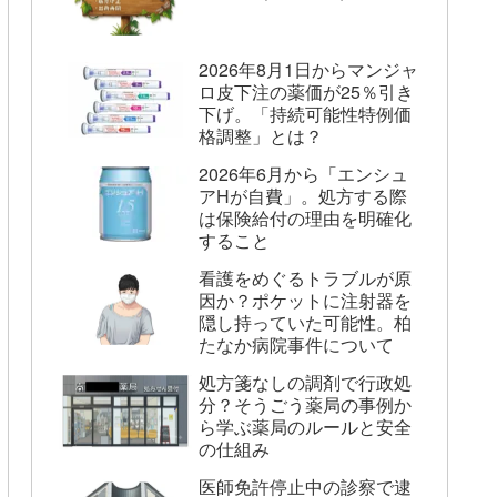
2026年8月1日からマンジャ
ロ皮下注の薬価が25％引き
下げ。「持続可能性特例価
格調整」とは？
2026年6月から「エンシュ
アHが自費」。処方する際
は保険給付の理由を明確化
すること
看護をめぐるトラブルが原
因か？ポケットに注射器を
隠し持っていた可能性。柏
たなか病院事件について
処方箋なしの調剤で行政処
分？そうごう薬局の事例か
ら学ぶ薬局のルールと安全
の仕組み
医師免許停止中の診察で逮