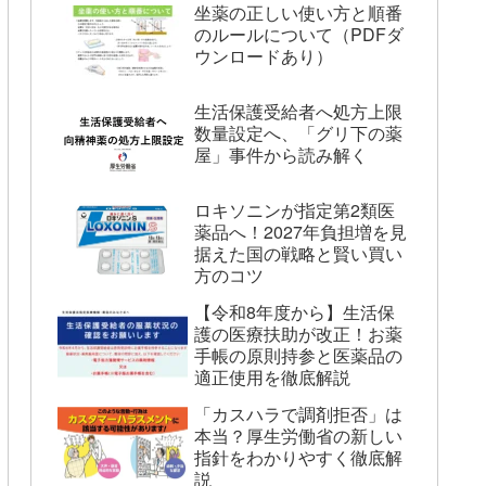
坐薬の正しい使い方と順番
のルールについて（PDFダ
ウンロードあり）
生活保護受給者へ処方上限
数量設定へ、「グリ下の薬
屋」事件から読み解く
ロキソニンが指定第2類医
薬品へ！2027年負担増を見
据えた国の戦略と賢い買い
方のコツ
【令和8年度から】生活保
護の医療扶助が改正！お薬
手帳の原則持参と医薬品の
適正使用を徹底解説
「カスハラで調剤拒否」は
本当？厚生労働省の新しい
指針をわかりやすく徹底解
説