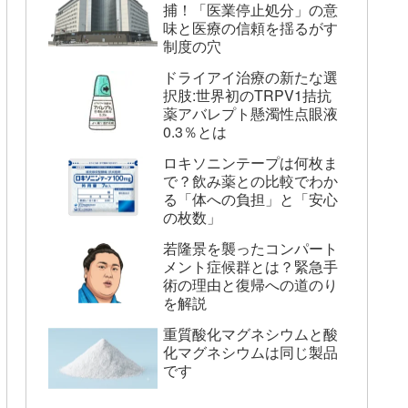
捕！「医業停止処分」の意
味と医療の信頼を揺るがす
制度の穴
ドライアイ治療の新たな選
択肢:世界初のTRPV1拮抗
薬アバレプト懸濁性点眼液
0.3％とは
ロキソニンテープは何枚ま
で？飲み薬との比較でわか
る「体への負担」と「安心
の枚数」
若隆景を襲ったコンパート
メント症候群とは？緊急手
術の理由と復帰への道のり
を解説
重質酸化マグネシウムと酸
化マグネシウムは同じ製品
です