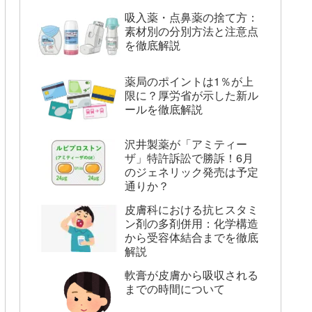
吸入薬・点鼻薬の捨て方：
素材別の分別方法と注意点
を徹底解説
薬局のポイントは1％が上
限に？厚労省が示した新ル
ールを徹底解説
沢井製薬が「アミティー
ザ」特許訴訟で勝訴！6月
のジェネリック発売は予定
通りか？
皮膚科における抗ヒスタミ
ン剤の多剤併用：化学構造
から受容体結合までを徹底
解説
軟膏が皮膚から吸収される
までの時間について