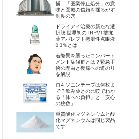
捕！「医業停止処分」の意
味と医療の信頼を揺るがす
制度の穴
ドライアイ治療の新たな選
択肢:世界初のTRPV1拮抗
薬アバレプト懸濁性点眼液
0.3％とは
若隆景を襲ったコンパート
メント症候群とは？緊急手
術の理由と復帰への道のり
を解説
ロキソニンテープは何枚ま
で？飲み薬との比較でわか
る「体への負担」と「安心
の枚数」
重質酸化マグネシウムと酸
化マグネシウムは同じ製品
です