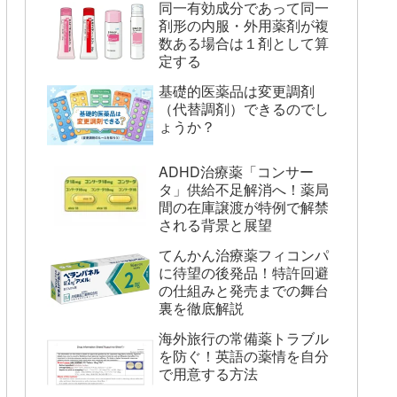
同一有効成分であって同一
剤形の内服・外用薬剤が複
数ある場合は１剤として算
定する
基礎的医薬品は変更調剤
（代替調剤）できるのでし
ょうか？
ADHD治療薬「コンサー
タ」供給不足解消へ！薬局
間の在庫譲渡が特例で解禁
される背景と展望
てんかん治療薬フィコンパ
に待望の後発品！特許回避
の仕組みと発売までの舞台
裏を徹底解説
海外旅行の常備薬トラブル
を防ぐ！英語の薬情を自分
で用意する方法