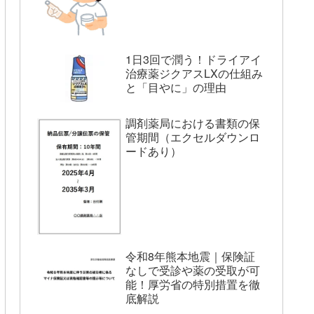
1日3回で潤う！ドライアイ
治療薬ジクアスLXの仕組み
と「目やに」の理由
調剤薬局における書類の保
管期間（エクセルダウンロ
ードあり）
令和8年熊本地震｜保険証
なしで受診や薬の受取が可
能！厚労省の特別措置を徹
底解説