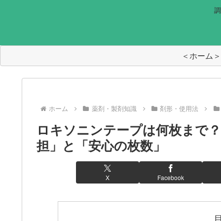
調
＜ホーム＞
ホーム
薬剤・製剤知識
剤形・使用法
ロキソニンテープは何枚まで？
担」と「安心の枚数」
X
Facebook