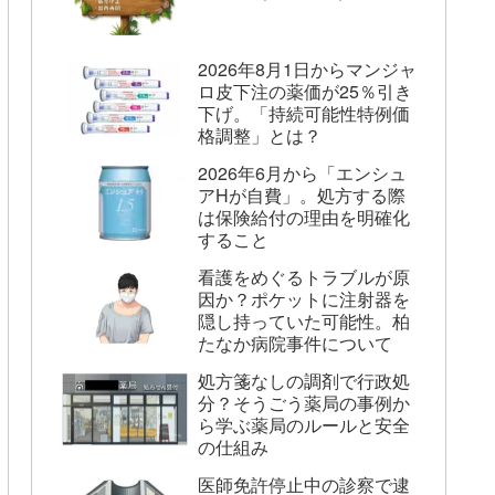
2026年8月1日からマンジャ
ロ皮下注の薬価が25％引き
下げ。「持続可能性特例価
格調整」とは？
2026年6月から「エンシュ
アHが自費」。処方する際
は保険給付の理由を明確化
すること
看護をめぐるトラブルが原
因か？ポケットに注射器を
隠し持っていた可能性。柏
たなか病院事件について
処方箋なしの調剤で行政処
分？そうごう薬局の事例か
ら学ぶ薬局のルールと安全
の仕組み
医師免許停止中の診察で逮