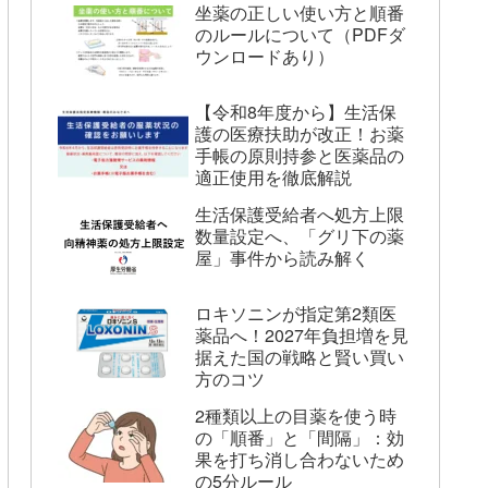
坐薬の正しい使い方と順番
のルールについて（PDFダ
ウンロードあり）
【令和8年度から】生活保
護の医療扶助が改正！お薬
手帳の原則持参と医薬品の
適正使用を徹底解説
生活保護受給者へ処方上限
数量設定へ、「グリ下の薬
屋」事件から読み解く
ロキソニンが指定第2類医
薬品へ！2027年負担増を見
据えた国の戦略と賢い買い
方のコツ
2種類以上の目薬を使う時
の「順番」と「間隔」：効
果を打ち消し合わないため
の5分ルール