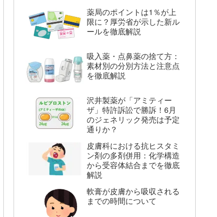
薬局のポイントは1％が上
限に？厚労省が示した新ル
ールを徹底解説
吸入薬・点鼻薬の捨て方：
素材別の分別方法と注意点
を徹底解説
沢井製薬が「アミティー
ザ」特許訴訟で勝訴！6月
のジェネリック発売は予定
通りか？
皮膚科における抗ヒスタミ
ン剤の多剤併用：化学構造
から受容体結合までを徹底
解説
軟膏が皮膚から吸収される
までの時間について