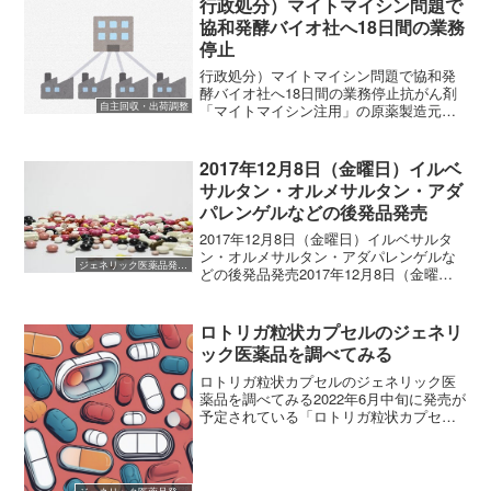
行政処分）マイトマイシン問題で
いう適応症が追加さ...
協和発酵バイオ社へ18日間の業務
停止
行政処分）マイトマイシン問題で協和発
酵バイオ社へ18日間の業務停止抗がん剤
自主回収・出荷調整
「マイトマイシン注用」の原薬製造元で
ある協和発酵バイオ株式会社が、医薬品
製造販売承認書、原薬等登記簿と異なる
製造方法で医薬品の製造を行い、無菌性
2017年12月8日（金曜日）イルベ
の確保に影響しうる事態...
サルタン・オルメサルタン・アダ
パレンゲルなどの後発品発売
2017年12月8日（金曜日）イルベサルタ
ン・オルメサルタン・アダパレンゲルな
ジェネリック医薬品発売開始
どの後発品発売2017年12月8日（金曜
日）にイルベサルタン・オルメサルタ
ン・アダパレンゲルなどの後発医薬品が
一斉に発売開始となります。発売される
ロトリガ粒状カプセルのジェネリ
医薬品について、...
ック医薬品を調べてみる
ロトリガ粒状カプセルのジェネリック医
薬品を調べてみる2022年6月中旬に発売が
予定されている「ロトリガ粒状カプセ
ル」のジェネリック医薬品「オメガ-3脂
肪酸エチル粒状カプセル2g」の各社添付
文書が出そろったようなので、それぞれ
の製品の特徴を調...