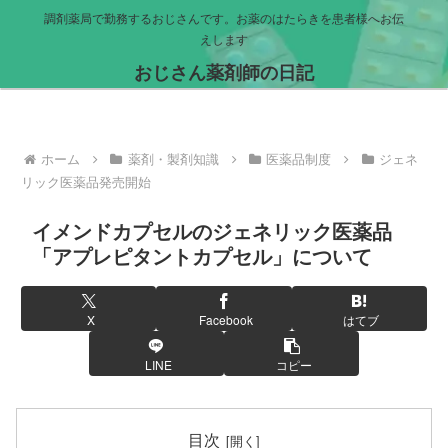
調剤薬局で勤務するおじさんです。お薬のはたらきを患者様へお伝
えします
おじさん薬剤師の日記
ホーム
薬剤・製剤知識
医薬品制度
ジェネ
リック医薬品発売開始
イメンドカプセルのジェネリック医薬品
「アプレピタントカプセル」について
X
Facebook
はてブ
LINE
コピー
目次