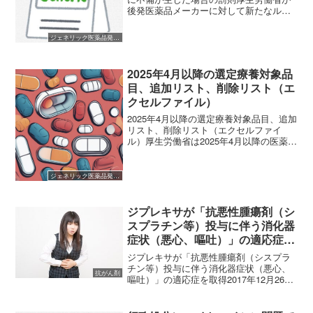
後発医薬品メーカーに対して新たなルー
ルを設けました。 (adsbygoogle =
window.adsbygoogle || []).push({});
ジェネリック医薬品発売開始
(adsby...
2025年4月以降の選定療養対象品
目、追加リスト、削除リスト（エ
クセルファイル）
2025年4月以降の選定療養対象品目、追加
リスト、削除リスト（エクセルファイ
ル）厚生労働省は2025年4月以降の医薬品
について、選定療養対象リストを更新し
ました。2025年4月以降の選定療養対象医
薬品リストを確認してみると、品目数は
ジェネリック医薬品発売開始
1096...
ジプレキサが「抗悪性腫瘍剤（シ
スプラチン等）投与に伴う消化器
症状（悪心、嘔吐）」の適応症を
取得
ジプレキサが「抗悪性腫瘍剤（シスプラ
チン等）投与に伴う消化器症状（悪心、
抗がん剤
嘔吐）」の適応症を取得2017年12月26
日、ジプレキサ錠・ザイディス錠・細粒
に「抗悪性腫瘍剤（シスプラチン等）投
与に伴う消化器症状（悪心、嘔吐）」と