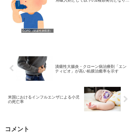
した。・ビベスピエアエアロスフィア（2
剤配合吸入剤）・ビレーズトリエアロス
フィア（3剤配合吸入剤）どちらの吸入薬
にも「エアロスフ...
COPD（閉塞性肺疾患）
潰瘍性大腸炎・クローン病治療剤「エン
ティビオ」が高い粘膜治癒率を示す
米国におけるインフルエンザによる小児
の死亡率
コメント