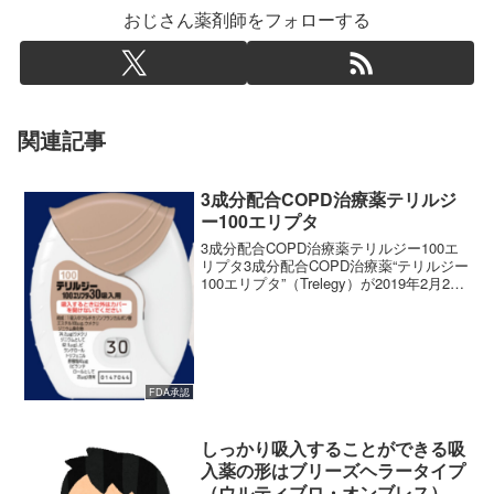
おじさん薬剤師をフォローする
関連記事
3成分配合COPD治療薬テリルジ
ー100エリプタ
3成分配合COPD治療薬テリルジー100エ
リプタ3成分配合COPD治療薬“テリルジー
100エリプタ”（Trelegy）が2019年2月22
日の薬事・食品衛生審議会医薬品第二部
会にて承認されました。 (adsbygoogle =
window...
FDA承認
しっかり吸入することができる吸
入薬の形はブリーズヘラータイプ
（ウルティブロ・オンブレス）/