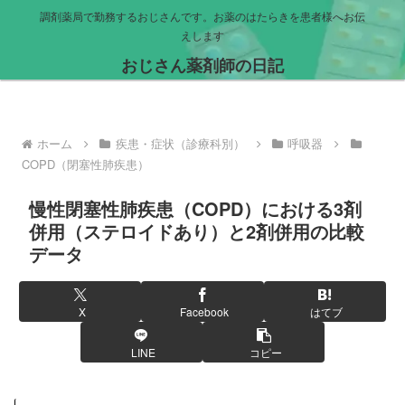
調剤薬局で勤務するおじさんです。お薬のはたらきを患者様へお伝
えします
おじさん薬剤師の日記
ホーム
疾患・症状（診療科別）
呼吸器
COPD（閉塞性肺疾患）
慢性閉塞性肺疾患（COPD）における3剤
併用（ステロイドあり）と2剤併用の比較
データ
X
Facebook
はてブ
LINE
コピー