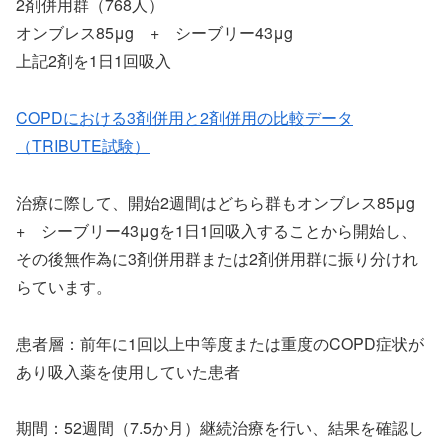
2剤併用群（768人）
オンブレス85μg + シーブリー43μg
上記2剤を1日1回吸入
COPDにおける3剤併用と2剤併用の比較データ
（TRIBUTE試験）
治療に際して、開始2週間はどちら群もオンブレス85μg
+ シーブリー43μgを1日1回吸入することから開始し、
その後無作為に3剤併用群または2剤併用群に振り分けれ
らています。
患者層：前年に1回以上中等度または重度のCOPD症状が
あり吸入薬を使用していた患者
期間：52週間（7.5か月）継続治療を行い、結果を確認し