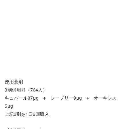
使用薬剤
3剤併用群（764人）
キュバール87μg + シーブリー9μg + オーキシス
5μg
上記3剤を1日2回吸入