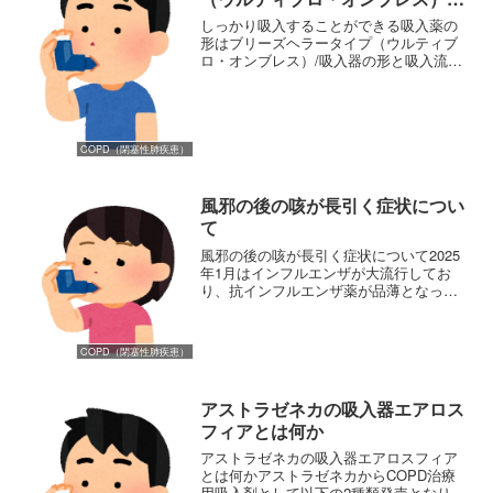
吸入器の形と吸入流速を比較する
しっかり吸入することができる吸入薬の
形はブリーズヘラータイプ（ウルティブ
ロ・オンブレス）/吸入器の形と吸入流速
を比較する慢性閉塞性肺疾患（COPD）
の中程度～重症度の患者さんは空気を吸
う力（吸引力）が低下してしまいます。
COPDの治療薬とし...
COPD（閉塞性肺疾患）
風邪の後の咳が長引く症状につい
て
風邪の後の咳が長引く症状について2025
年1月はインフルエンザが大流行してお
り、抗インフルエンザ薬が品薄となって
いる状況が続いています。流行している
のはインフルエンザウイルスだけでな
く、コロナウイルスやマイコプラズマな
COPD（閉塞性肺疾患）
ども、検査の結果、陽性...
アストラゼネカの吸入器エアロス
フィアとは何か
アストラゼネカの吸入器エアロスフィア
とは何かアストラゼネカからCOPD治療
用吸入剤として以下の2種類発売となりま