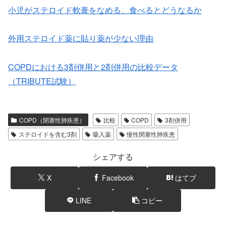
小児がステロイド軟膏をなめる、食べるとどうなるか
外用ステロイド薬に貼り薬が少ない理由
COPDにおける3剤併用と2剤併用の比較データ
（TRIBUTE試験）
COPD（閉塞性肺疾患）
比較
COPD
3剤併用
ステロイドを含む3剤
吸入薬
慢性閉塞性肺疾患
シェアする
X
Facebook
はてブ
LINE
コピー