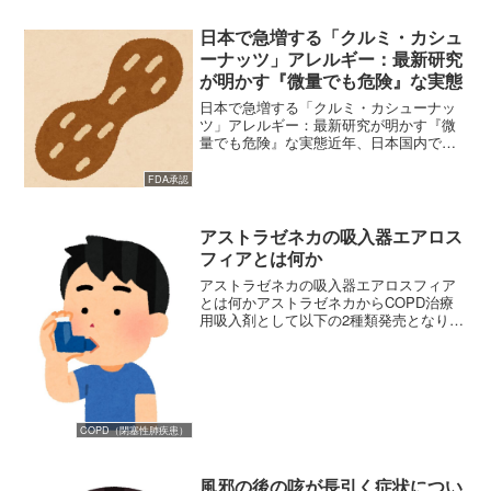
日本で急増する「クルミ・カシュ
ーナッツ」アレルギー：最新研究
が明かす『微量でも危険』な実態
日本で急増する「クルミ・カシューナッ
ツ」アレルギー：最新研究が明かす『微
量でも危険』な実態近年、日本国内で
「ナッツアレルギー」を持つ人が急激に
増えていることをご存知でしょうか？今
FDA承認
回ご紹介するのは、日本におけるピーナ
ッツ、カシューナッツ、クル...
アストラゼネカの吸入器エアロス
フィアとは何か
アストラゼネカの吸入器エアロスフィア
とは何かアストラゼネカからCOPD治療
用吸入剤として以下の2種類発売となりま
した。・ビベスピエアエアロスフィア（2
剤配合吸入剤）・ビレーズトリエアロス
フィア（3剤配合吸入剤）どちらの吸入薬
にも「エアロスフ...
COPD（閉塞性肺疾患）
風邪の後の咳が長引く症状につい