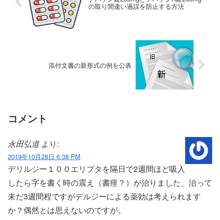
の取り間違い過誤を防止する方法
添付文書の新形式の例を公表
コメント
永田弘道
より:
2019年10月28日 6:38 PM
デリルジー１００エリプタを隔日で2週間ほど吸入
したら字を書く時の震え（書痙？）が治りました、治って
未だ3週間程ですがデルジーによる薬効は考えられます
か？偶然とは思えないのですが。