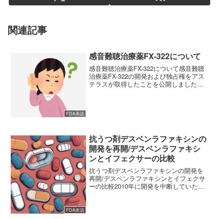
関連記事
感音難聴治療薬FX-322について
感音難聴治療薬FX-322について感音難聴
治療薬FX-322の開発および独占権をアス
テラスが取得したことを公開しました。
(adsbygoogle = window.adsbygoogle ||
[]).push({}); (adsbygo...
FDA承認
抗うつ剤デスベンラファキシンの
開発を再開/デスベンラファキシ
ンとイフェクサーの比較
抗うつ剤デスベンラファキシンの開発を
再開/デスベンラファキシンとイフェクサ
ーの比較2010年に開発を中断していた抗
うつ病治療薬“デスベンラファキシン
（SNRI）の開発について、ファイザーと
持田が共同開発を進めることを発表しま
FDA承認
した。国内開発は...