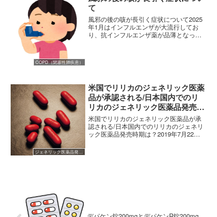
て
風邪の後の咳が長引く症状について2025
年1月はインフルエンザが大流行してお
り、抗インフルエンザ薬が品薄となって
いる状況が続いています。流行している
のはインフルエンザウイルスだけでな
く、コロナウイルスやマイコプラズマな
COPD（閉塞性肺疾患）
ども、検査の結果、陽性...
米国でリリカのジェネリック医薬
品が承認される/日本国内でのリ
リカのジェネリック医薬品発売時
期は？
米国でリリカのジェネリック医薬品が承
認される/日本国内でのリリカのジェネリ
ック医薬品発売時期は？2019年7月22
日、米国のFDAアメリカ食品医薬品局
は、糖尿病性末しょう神経障害に伴う神
ジェネリック医薬品発売開始
経因性疼痛や線維筋痛症の管理・脊髄損
傷に伴う神経因性疼...
デパケン錠200mgとデパケンR錠200mg