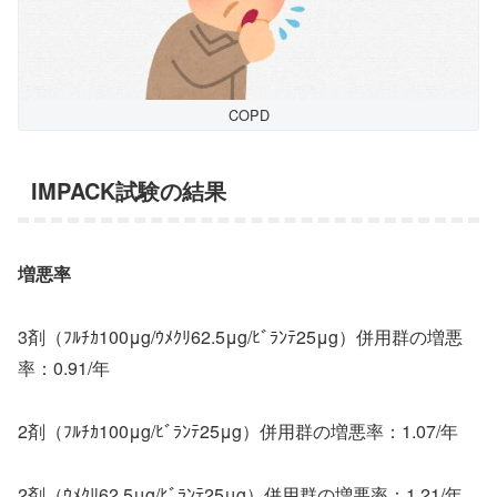
COPD
IMPACK試験の結果
増悪率
3剤（ﾌﾙﾁｶ100μg/ｳﾒｸﾘ62.5μg/ﾋﾞﾗﾝﾃ25μg）併用群の増悪
率：0.91/年
2剤（ﾌﾙﾁｶ100μg/ﾋﾞﾗﾝﾃ25μg）併用群の増悪率：1.07/年
2剤（ｳﾒｸﾘ62.5μg/ﾋﾞﾗﾝﾃ25μg）併用群の増悪率：1.21/年