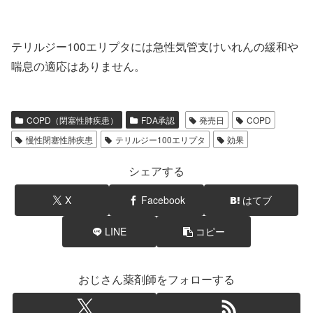
テリルジー100エリプタには急性気管支けいれんの緩和や
喘息の適応はありません。
COPD（閉塞性肺疾患）
FDA承認
発売日
COPD
慢性閉塞性肺疾患
テリルジー100エリプタ
効果
シェアする
X
Facebook
はてブ
LINE
コピー
おじさん薬剤師をフォローする