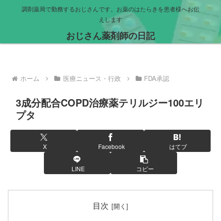
調剤薬局で勤務するおじさんです。お薬のはたらきを患者様へお伝
えします
おじさん薬剤師の日記
ホーム
医療ニュース・行政
FDA承認
3成分配合COPD治療薬テリルジー100エリ
プタ
X
Facebook
はてブ
LINE
コピー
目次