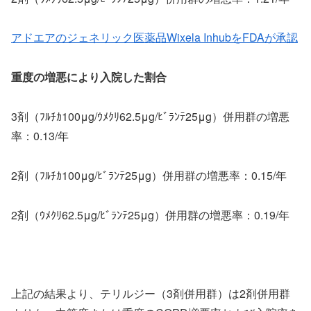
アドエアのジェネリック医薬品Wixela InhubをFDAが承認
重度の増悪により入院した割合
3剤（ﾌﾙﾁｶ100μg/ｳﾒｸﾘ62.5μg/ﾋﾞﾗﾝﾃ25μg）併用群の増悪
率：0.13/年
2剤（ﾌﾙﾁｶ100μg/ﾋﾞﾗﾝﾃ25μg）併用群の増悪率：0.15/年
2剤（ｳﾒｸﾘ62.5μg/ﾋﾞﾗﾝﾃ25μg）併用群の増悪率：0.19/年
上記の結果より、テリルジー（3剤併用群）は2剤併用群