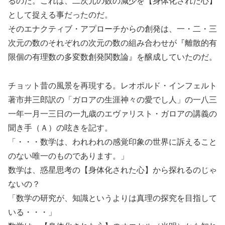
るのだ。これは、二次元の数の減少を【身体化された心】
として捉える事だったのだ。
そのエナクティブ・アプローチからの創発は、一・二・三
次元の数のそれぞれの次元の数の組み合わせが『離散的有
限個の有理数の多変数創発関数論』を醸成していたのだ。
チョット昔の風景を再現する。レオポルド・インフェルト
著市井三郎訳の「ガロアの生涯神々の愛でし人」の一八三
一年一月一三日の一九歳のエヴァリスト・ガロアの講義の
聞き手（Ａ）の呟きを記す。
「・・・数学は、われわれの感覚印象の世界に訴えること
のない唯一のものであります。」
数学は、惑星思考の【身体化された心】から探れるのじゃ
ないの？
「数学の研究が、知識というよりは真理の探究を目指して
いる・・・」