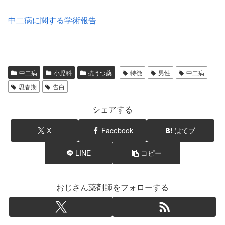
中二病に関する学術報告
中二病
小児科
抗うつ薬
特徴
男性
中二病
思春期
告白
シェアする
X
Facebook
はてブ
LINE
コピー
おじさん薬剤師をフォローする