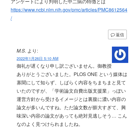
アンケートにより判明した中二病の特徴とは
https://www.ncbi.nlm.nih.gov/pmc/articles/PMC8612564
/
返信
M.S.
より:
2022年1月26日 5:10 AM
御礼が遅くなり申し訳ございません。御教授
ありがとうございました。PLOS ONE という媒体は
寡聞にして知らず、しばらく内容をちまちまと見て
いたのですが、「学術論文自費出版支援業」っぽい
運営方針から受けるイメージとは裏腹に濃い内容の
論文が多いんですね。ただ論文数が膨大すぎて、興
味深い内容の論文があっても絶対見逃しそう… こん
なのよく見つけられましたね。