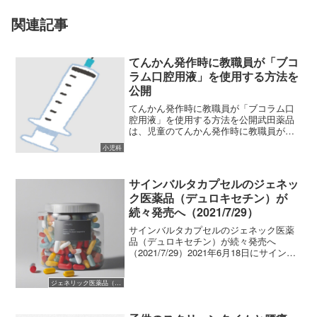
関連記事
てんかん発作時に教職員が「ブコ
ラム口腔用液」を使用する方法を
公開
てんかん発作時に教職員が「ブコラム口
腔用液」を使用する方法を公開武田薬品
は、児童のてんかん発作時に教職員が
「ブコラム口腔用液」を投与する方法に
小児科
ついて同ホームページに公開しました。
学校、保育所、幼保連携型認定こども
園、放課後児童健全育成事業、...
サインバルタカプセルのジェネッ
ク医薬品（デュロキセチン）が
続々発売へ（2021/7/29）
サインバルタカプセルのジェネック医薬
品（デュロキセチン）が続々発売へ
（2021/7/29）2021年6月18日にサインバ
ルタカプセルのジェネリック医薬品（デ
ュロキセチン）が薬価収載されました
ジェネリック医薬品（後発医薬品）
が、安定供給が難しいとして各社発売時
期を調整してお...