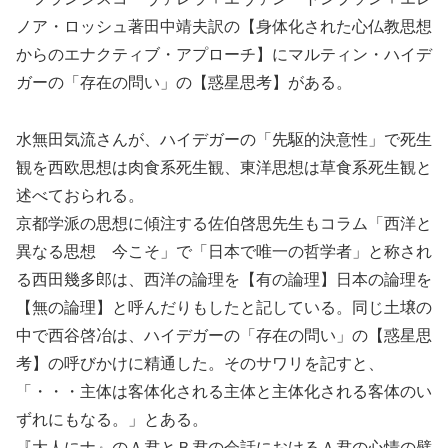
ノア・ロッシュ著田中靖夫訳の【身体化された心仏教思想
からのエナクティブ・アプローチ】にマルティン・ハイデ
ガーの「存在の問い」の【惑星思考】がある。
水無田気流さんが、ハイデガーの「先駆的決意性」で死生
観を西欧思想は肉食系死生観、東洋思想は草食系死生観と
述べておられる。
京都学派の思想に傾注する佐伯啓思先生もコラム「西洋と
異なる思想 今こそ」で「日本で唯一の哲学者」と称され
る西田幾多郎は、西洋の論理を【有の論理】日本の論理を
【無の論理】と呼んだりもしたと記している。同じ土壌の
中で西谷啓冶は、ハイデガーの「存在の問い」の【惑星思
考】の呼びかけに精通した。そのサワリを記すと、
「・・・主体は客体化される主体と主体化される客体のい
ずれにもなる。」とある。
『大人にナ』のＡ君とＢ君の会話におけるＡ君の心情の襞