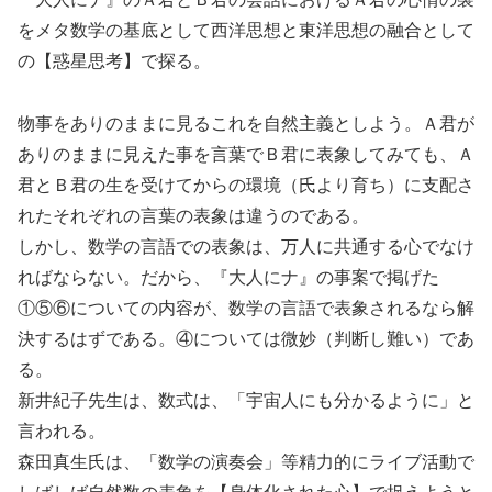
をメタ数学の基底として西洋思想と東洋思想の融合として
の【惑星思考】で探る。
物事をありのままに見るこれを自然主義としよう。Ａ君が
ありのままに見えた事を言葉でＢ君に表象してみても、Ａ
君とＢ君の生を受けてからの環境（氏より育ち）に支配さ
れたそれぞれの言葉の表象は違うのである。
しかし、数学の言語での表象は、万人に共通する心でなけ
ればならない。だから、『大人にナ』の事案で掲げた
①⑤⑥についての内容が、数学の言語で表象されるなら解
決するはずである。④については微妙（判断し難い）であ
る。
新井紀子先生は、数式は、「宇宙人にも分かるように」と
言われる。
森田真生氏は、「数学の演奏会」等精力的にライブ活動で
しばしば自然数の表象を【身体化された心】で捉えようと