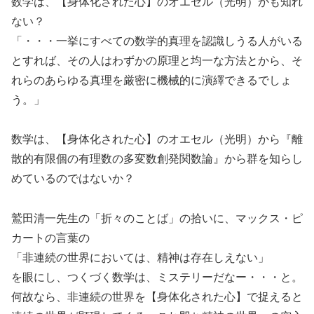
数学は、【身体化された心】のオエセル（光明）かも知れ
ない？
「・・・一挙にすべての数学的真理を認識しうる人がいる
とすれば、その人はわずかの原理と均一な方法とから、そ
れらのあらゆる真理を厳密に機械的に演繹できるでしょ
う。」
数学は、【身体化された心】のオエセル（光明）から『離
散的有限個の有理数の多変数創発関数論』から群を知らし
めているのではないか？
鷲田清一先生の「折々のことば」の拾いに、マックス・ピ
カートの言葉の
「非連続の世界においては、精神は存在しえない」
を眼にし、つくづく数学は、ミステリーだなー・・・と。
何故なら、非連続の世界を【身体化された心】で捉えると