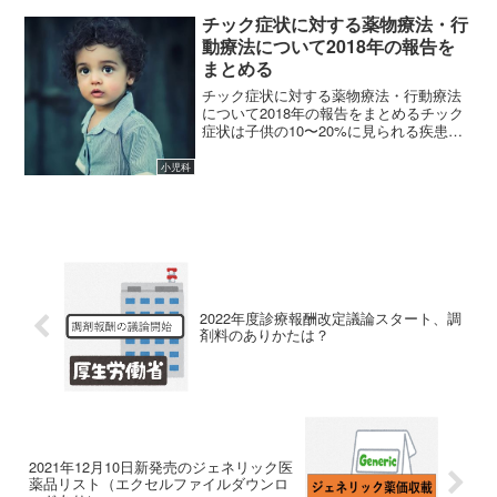
出来事です。多くの場合、数分で治まり
ますが、もし発作が長く続いてしまった
チック症状に対する薬物療法・行
らどうなるのでしょうか。...
動療法について2018年の報告を
まとめる
チック症状に対する薬物療法・行動療法
について2018年の報告をまとめるチック
症状は子供の10〜20%に見られる疾患
で、多くは一過性に消失することが多い
と言われています。2018年にチック症状
小児科
に関する症例報告がいくつかありました
ので、まとめて...
2022年度診療報酬改定議論スタート、調
剤料のありかたは？
2021年12月10日新発売のジェネリック医
薬品リスト（エクセルファイルダウンロ