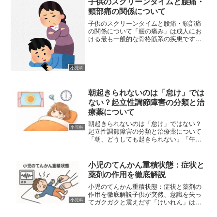
子供のスクリーンタイムと腰痛・
頸部痛の関係について
子供のスクリーンタイムと腰痛・頸部痛
の関係について「腰の痛み」は成人にお
ける最も一般的な骨格筋系の疾患です。
これは大人になってから発症するだけな
く、若いころからの生活習慣が要因とな
ることが多々あります。青年期に骨格筋
小児科
系の痛みを患うと、成人し...
朝起きられないのは「怠け」では
ない？起立性調節障害の分類と治
療薬について
朝起きられないのは「怠け」ではない？
小児科
起立性調節障害の分類と治療薬について
「朝、どうしても起きられない」「午前
中は体がだるくて動けない」「立ち上が
るとクラクラする」……。こうした症状
に悩まされているお子さんや、周囲の理
小児のてんかん重積状態：症状と
解を得られず苦しんでいる...
薬剤の作用を徹底解説
小児のてんかん重積状態：症状と薬剤の
作用を徹底解説子供が突然、意識を失っ
小児科
てガクガクと震えだす「けいれん」は、
親御さんにとって非常にショッキングな