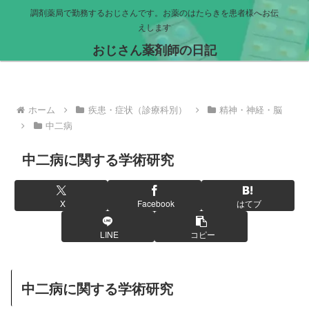
調剤薬局で勤務するおじさんです。お薬のはたらきを患者様へお伝
えします
おじさん薬剤師の日記
ホーム
疾患・症状（診療科別）
精神・神経・脳
中二病
中二病に関する学術研究
X
Facebook
はてブ
LINE
コピー
中二病に関する学術研究