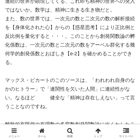
連続の世界が顕現してくる、これ即ち精神の世界への突入
ではないか。数学は、精神に生きる生き物だと。
また、数の世界では、一次元の数と二次元の数の解析接続
を【身体化された心】からの【惑星思考】により正比例と
反比例を量化すると・・・。このことから創発関数論の孵
化係数は、一次元の数と二次元の数をアーベル群化する幾
何学的創発係数とおぼしき【e‐2】を確かめることができ
る。
マックス・ピカートのこのソースは、「われわれ自身のな
かのヒトラー」で「連関性を欠いた人間」に連続性がな
い。なるほど ゝ 健全な「精神は存在しえない」って言
うことなのですね。
離散的有限個の有理数の多変数創発関数論に出くわしたこ
とは
メニュー
ホーム
検索
トップ
サイドバー