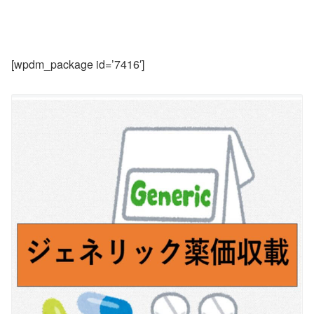
[wpdm_package id=’7416′]