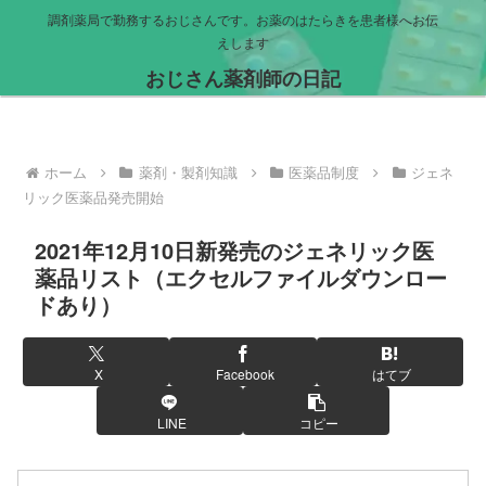
調剤薬局で勤務するおじさんです。お薬のはたらきを患者様へお伝
えします
おじさん薬剤師の日記
ホーム
薬剤・製剤知識
医薬品制度
ジェネ
リック医薬品発売開始
2021年12月10日新発売のジェネリック医
薬品リスト（エクセルファイルダウンロー
ドあり）
X
Facebook
はてブ
LINE
コピー