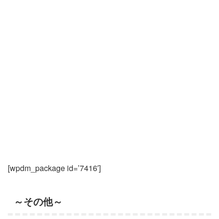
[wpdm_package id=’7416′]
～その他～