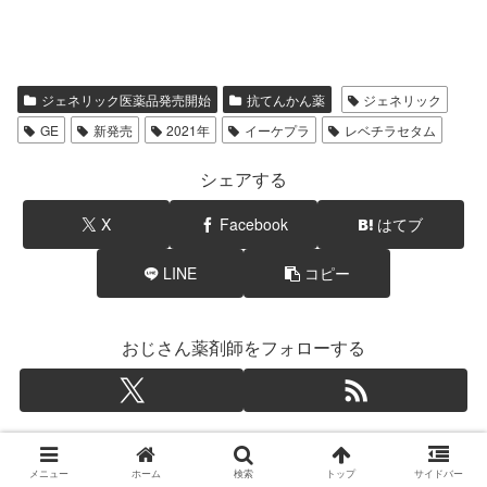
ジェネリック医薬品発売開始
抗てんかん薬
ジェネリック
GE
新発売
2021年
イーケプラ
レベチラセタム
シェアする
X
Facebook
はてブ
LINE
コピー
おじさん薬剤師をフォローする
関連記事
メニュー
ホーム
検索
トップ
サイドバー