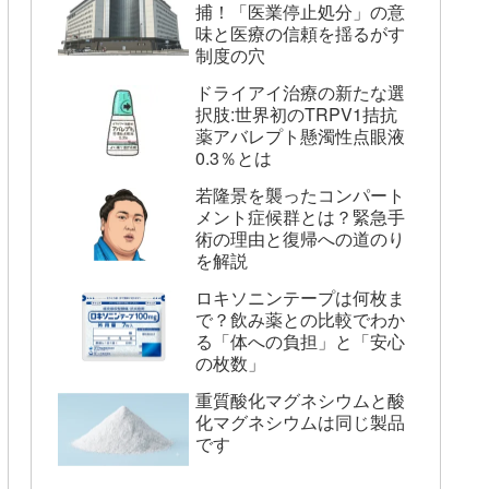
捕！「医業停止処分」の意
味と医療の信頼を揺るがす
制度の穴
ドライアイ治療の新たな選
択肢:世界初のTRPV1拮抗
薬アバレプト懸濁性点眼液
0.3％とは
若隆景を襲ったコンパート
メント症候群とは？緊急手
術の理由と復帰への道のり
を解説
ロキソニンテープは何枚ま
で？飲み薬との比較でわか
る「体への負担」と「安心
の枚数」
重質酸化マグネシウムと酸
化マグネシウムは同じ製品
です