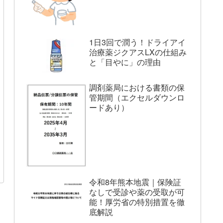
1日3回で潤う！ドライアイ
治療薬ジクアスLXの仕組み
と「目やに」の理由
調剤薬局における書類の保
管期間（エクセルダウンロ
ードあり）
令和8年熊本地震｜保険証
なしで受診や薬の受取が可
能！厚労省の特別措置を徹
底解説