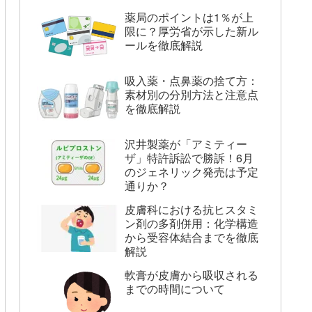
薬局のポイントは1％が上
限に？厚労省が示した新ル
ールを徹底解説
吸入薬・点鼻薬の捨て方：
素材別の分別方法と注意点
を徹底解説
沢井製薬が「アミティー
ザ」特許訴訟で勝訴！6月
のジェネリック発売は予定
通りか？
皮膚科における抗ヒスタミ
ン剤の多剤併用：化学構造
から受容体結合までを徹底
解説
軟膏が皮膚から吸収される
までの時間について