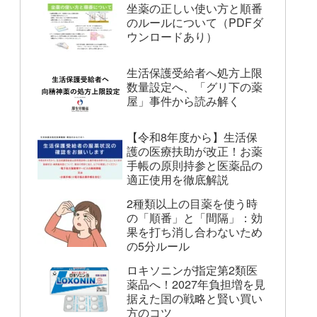
坐薬の正しい使い方と順番
のルールについて（PDFダ
ウンロードあり）
生活保護受給者へ処方上限
数量設定へ、「グリ下の薬
屋」事件から読み解く
【令和8年度から】生活保
護の医療扶助が改正！お薬
手帳の原則持参と医薬品の
適正使用を徹底解説
2種類以上の目薬を使う時
の「順番」と「間隔」：効
果を打ち消し合わないため
の5分ルール
ロキソニンが指定第2類医
薬品へ！2027年負担増を見
据えた国の戦略と賢い買い
方のコツ