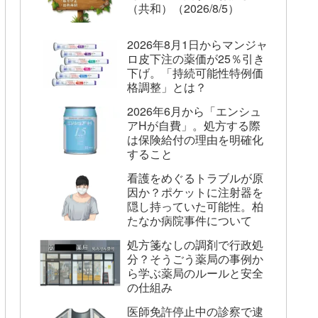
（共和）（2026/8/5）
2026年8月1日からマンジャ
ロ皮下注の薬価が25％引き
下げ。「持続可能性特例価
格調整」とは？
2026年6月から「エンシュ
アHが自費」。処方する際
は保険給付の理由を明確化
すること
看護をめぐるトラブルが原
因か？ポケットに注射器を
隠し持っていた可能性。柏
たなか病院事件について
処方箋なしの調剤で行政処
分？そうごう薬局の事例か
ら学ぶ薬局のルールと安全
の仕組み
医師免許停止中の診察で逮