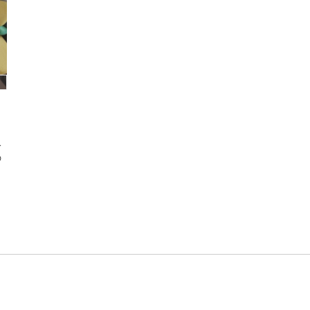
）
公
の