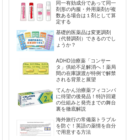
同一有効成分であって同一
剤形の内服・外用薬剤が複
数ある場合は１剤として算
定する
基礎的医薬品は変更調剤
（代替調剤）できるのでし
ょうか？
ADHD治療薬「コンサー
タ」供給不足解消へ！薬局
間の在庫譲渡が特例で解禁
される背景と展望
てんかん治療薬フィコンパ
に待望の後発品！特許回避
の仕組みと発売までの舞台
裏を徹底解説
海外旅行の常備薬トラブル
を防ぐ！英語の薬情を自分
で用意する方法