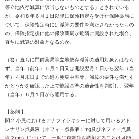
等立地依存減算に該当しないものとする」とされている
が、令和８年６月１日以降に保険指定を受けた保険薬局に
ついて、保険指定時には減算の要件を満たさなかったもの
の、保険指定後に他の保険薬局が近隣に開設された場合、
直ちに減算の対象となるのか。
（答）直ちに門前薬局等立地依存減算の適用対象とはなら
ず、当年（前年）５月１日又は開設翌月１日から翌年（当
年）４月末日までの処方箋集中率等、減算の要件を満たす
かどうかを確認した上で施設基準の適合性を判断し、翌年
（当年）６月１日から適用する。
【薬剤 】
問２ 小児におけるアナフィラキシーに対して用いるアド
レナリン点鼻液（ネフィー点鼻液１mg及びネフィー点鼻
液２mg）について、一度に複数瓶を調剤することは可能