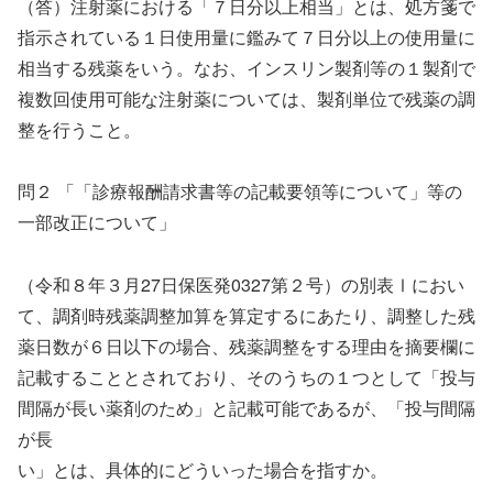
（答）注射薬における「７日分以上相当」とは、処方箋で
指示されている１日使用量に鑑みて７日分以上の使用量に
相当する残薬をいう。なお、インスリン製剤等の１製剤で
複数回使用可能な注射薬については、製剤単位で残薬の調
整を行うこと。
問２ 「「診療報酬請求書等の記載要領等について」等の
一部改正について」
（令和８年３月27日保医発0327第２号）の別表Ⅰにおい
て、調剤時残薬調整加算を算定するにあたり、調整した残
薬日数が６日以下の場合、残薬調整をする理由を摘要欄に
記載することとされており、そのうちの１つとして「投与
間隔が長い薬剤のため」と記載可能であるが、「投与間隔
が長
い」とは、具体的にどういった場合を指すか。