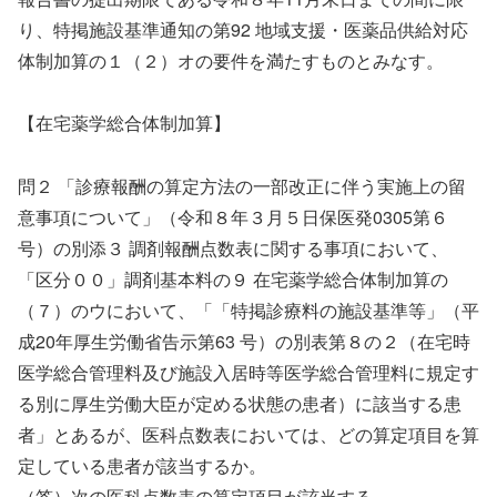
り、特掲施設基準通知の第92 地域支援・医薬品供給対応
体制加算の１（２）オの要件を満たすものとみなす。
【在宅薬学総合体制加算】
問２ 「診療報酬の算定方法の一部改正に伴う実施上の留
意事項について」（令和８年３月５日保医発0305第６
号）の別添３ 調剤報酬点数表に関する事項において、
「区分００」調剤基本料の９ 在宅薬学総合体制加算の
（７）のウにおいて、「「特掲診療料の施設基準等」（平
成20年厚生労働省告示第63 号）の別表第８の２（在宅時
医学総合管理料及び施設入居時等医学総合管理料に規定す
る別に厚生労働大臣が定める状態の患者）に該当する患
者」とあるが、医科点数表においては、どの算定項目を算
定している患者が該当するか。
（答）次の医科点数表の算定項目が該当する。