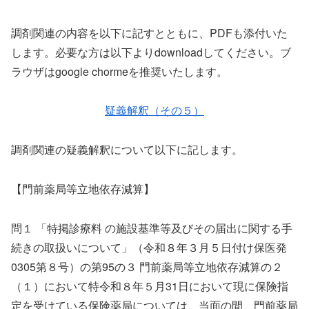
調剤関連の内容を以下に記すとともに、PDFも添付いた
します。必要な方は以下よりdownloadしてください。ブ
ラウザはgoogle chormeを推奨いたします。
疑義解釈（その５）
調剤関連の疑義解釈について以下に記します。
【門前薬局等立地依存減算】
問１ 「特掲診療料 の施設基準等及びその届出に関する手
続きの取扱いについて」（令和８年３月５日付け保医発
0305第８号）の第95の３ 門前薬局等立地依存減算の２
（１）において特令和８年５月31日において現に保険指
定を受けている保険薬局については、当面の間、門前薬局