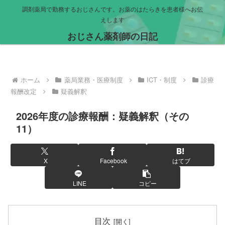
調剤薬局で勤務するおじさんです。お薬のはたらきを患者様へお伝
えします
おじさん薬剤師の日記
ホーム
薬局業務・医療制度
ICT・制度
診療
報酬改定
疑義解釈
2026年度の診療報酬：疑義解釈（その
11）
X
Facebook
はてブ
LINE
コピー
目次