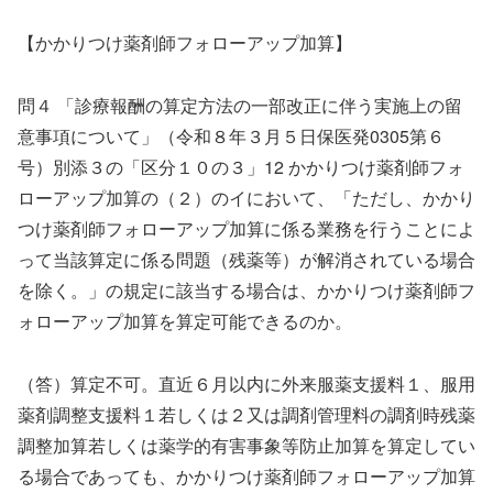
【かかりつけ薬剤師フォローアップ加算】
問４ 「診療報酬の算定方法の一部改正に伴う実施上の留
意事項について」（令和８年３月５日保医発0305第６
号）別添３の「区分１０の３」12 かかりつけ薬剤師フォ
ローアップ加算の（２）のイにおいて、「ただし、かかり
つけ薬剤師フォローアップ加算に係る業務を行うことによ
って当該算定に係る問題（残薬等）が解消されている場合
を除く。」の規定に該当する場合は、かかりつけ薬剤師フ
ォローアップ加算を算定可能できるのか。
（答）算定不可。直近６月以内に外来服薬支援料１、服用
薬剤調整支援料１若しくは２又は調剤管理料の調剤時残薬
調整加算若しくは薬学的有害事象等防止加算を算定してい
る場合であっても、かかりつけ薬剤師フォローアップ加算