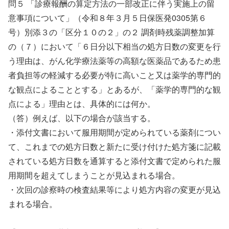
問５ 「診療報酬の算定方法の一部改正に伴う実施上の留
意事項について」（令和８年３月５日保医発0305第６
号）別添３の「区分１０の２」の２ 調剤時残薬調整加算
の（７）において「６日分以下相当の処方日数の変更を行
う理由は、がん化学療法薬等の高額な医薬品であるため患
者負担等の軽減する必要が特に高いこと又は薬学的専門的
な観点によることとする」とあるが、「薬学的専門的な観
点による」理由とは、具体的には何か。
（答）例えば、以下の場合が該当する。
・添付文書において服用期間が定められている薬剤につい
て、これまでの処方日数と新たに受け付けた処方箋に記載
されている処方日数を通算すると添付文書で定められた服
用期間を超えてしまうことが見込まれる場合。
・次回の診察時の検査結果等により処方内容の変更が見込
まれる場合。