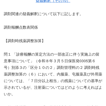
疑義解釈（その10）
調剤関連の疑義解釈について以下に記します。
調剤報酬点数表関係
【調剤時残薬調整加算】
問１ 「診療報酬の算定方法の一部改正に伴う実施上の留
意事項について」（令和８年３月５日保医発0305第６
号）別添３の「区分１０の２」調剤管理料の２ 調剤時残
薬調整加算の（６）において、内服薬、屯服薬及び外用薬
については、「７日分以上相当」の残薬についての基準が
示されているが、注射薬についてはどのように考えればよ
いか。