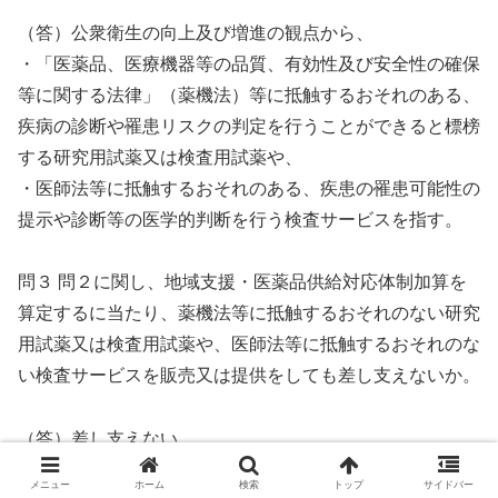
（答）公衆衛生の向上及び増進の観点から、
・「医薬品、医療機器等の品質、有効性及び安全性の確保
等に関する法律」（薬機法）等に抵触するおそれのある、
疾病の診断や罹患リスクの判定を行うことができると標榜
する研究用試薬又は検査用試薬や、
・医師法等に抵触するおそれのある、疾患の罹患可能性の
提示や診断等の医学的判断を行う検査サービスを指す。
問３ 問２に関し、地域支援・医薬品供給対応体制加算を
算定するに当たり、薬機法等に抵触するおそれのない研究
用試薬又は検査用試薬や、医師法等に抵触するおそれのな
い検査サービスを販売又は提供をしても差し支えないか。
（答）差し支えない。
メニュー
ホーム
検索
トップ
サイドバー