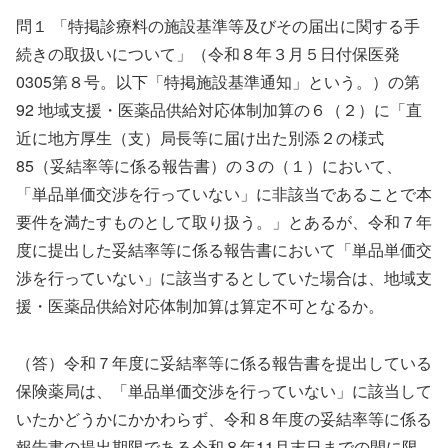
問１ 「特掲診療料の施設基準等及びその届出に関する手
続きの取扱いについて」（令和８年３月５日付保医発
0305第８号。以下「特掲施設基準通知」という。）の第
92 地域支援・医薬品供給対応体制加算の６（２）に「直
近に地方厚生（支）局長等に届け出た別添２の様式
85（妥結率等に係る報告書）の３の（１）において、
「単品単価交渉を行っていない」に非該当であることで本
要件を満たすものとして取り扱う。」とあるが、令和７年
度に提出した妥結率等に係る報告書において「単品単価交
渉を行っていない」に該当するとしていた場合は、地域支
援・医薬品供給対応体制加算は算定不可となるか。
（答）令和７年度に妥結率等に係る報告書を提出している
保険薬局は、「単品単価交渉を行っていない」に該当して
いたかどうかにかかわらず、令和８年度の妥結率等に係る
報告書の提出期限である令和８年11月末日までの間に限