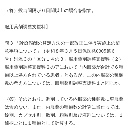
（答）投与間隔が６日間以上の場合を指す。
服用薬剤調整支援料】
問３ 「診療報酬の算定方法の一部改正に伴う実施上の留
意事項について」（令和８年３月５日保医発0305第６
号）別添３の「区分１４の３」服用薬剤調整支援料（２）
服用薬剤調整支援料２のアにおいて「内服薬が合計で６種
類以上処方されている患者」とあるが、この内服薬の種類
数の考え方については、服用薬剤調整支援料１と同じか。
（答）そのとおり。調剤している内服薬の種類数に屯服薬
は含めない。また、内服薬の種類数の計算に当たっては、
錠剤、カプセル剤、散剤、顆粒剤及び液剤については、１
銘柄ごとに１種類として計算する。