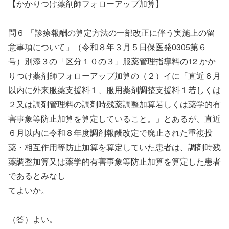
【かかりつけ薬剤師フォローアップ加算】
問６ 「診療報酬の算定方法の一部改正に伴う実施上の留
意事項について」（令和８年３月５日保医発0305第６
号）別添３の「区分１０の３」服薬管理指導料の12 かか
りつけ薬剤師フォローアップ加算の（２）イに「直近６月
以内に外来服薬支援料１、服用薬剤調整支援料１若しくは
２又は調剤管理料の調剤時残薬調整加算若しくは薬学的有
害事象等防止加算を算定していること。」とあるが、直近
６月以内に令和８年度調剤報酬改定で廃止された重複投
薬・相互作用等防止加算を算定していた患者は、調剤時残
薬調整加算又は薬学的有害事象等防止加算を算定した患者
であるとみなし
てよいか。
（答）よい。