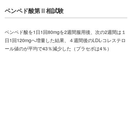
ベンペド酸第Ⅱ相試験
ベンペド酸を1日1回80mgを2週間服用後、次の2週間は１
日1回120mgへ増量した結果、４週間後のLDL-コレステロ
ール値のが平均で43％減少した（プラセボは4％）