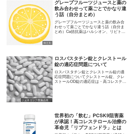
グレープフルーツジュースと薬の
飲み合わせって薬ごとでかなり違
う話（自分まとめ）
グレープフルーツジュースと薬の飲み合
わせって薬ごとでかなり違う話（自分ま
とめ）Ca拮抗薬はハルシオン、リピトー
ルはグレープフルーツジュースを飲むと
効き目が強くなるので控えましょうとい
降圧剤
うのが薬剤師の教科書に記されているわ
けですが、このようにグ...
ロスバスタチン錠とクレストール
錠の適応症問題について
ロスバスタチン錠とクレストール錠の適
応症問題についてクレストール錠、クレ
ストールOD錠の適応症は・高コレステロ
ール血症、家族性高コレステロール血症
という2つです。AG薬であるロスバスタ
チン錠「DSEP」、ロスバスタチンOD錠
「DSEP」の適...
ジェネリック医薬品発売開始
世界初の「飲む」PCSK9阻害薬
が承認！高コレステロール治療の
革命児「リプフェンドラ」とは