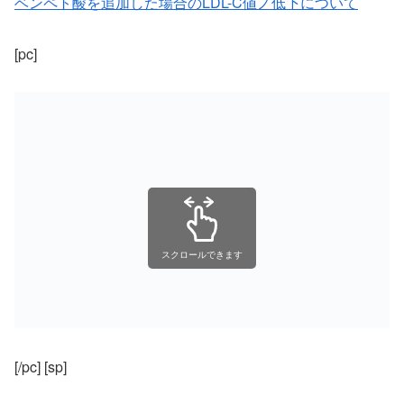
ベンペト酸を追加した場合のLDL-C値ノ低下について
[pc]
スクロールできます
[/pc] [sp]