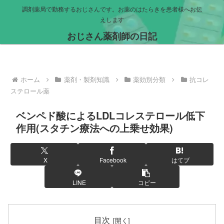
調剤薬局で勤務するおじさんです。お薬のはたらきを患者様へお伝
えします
おじさん薬剤師の日記
ホーム
薬剤・製剤知識
薬効別分類
抗コレ
ステロール薬
ベンペド酸によるLDLコレステロール低下
作用(スタチン療法への上乗せ効果)
X
Facebook
はてブ
LINE
コピー
目次