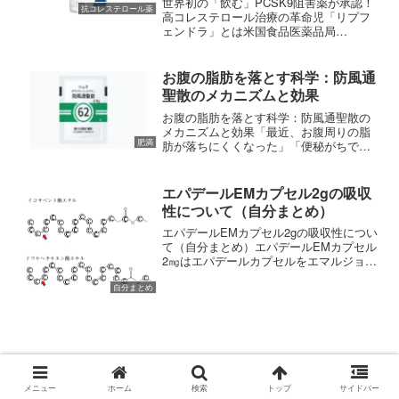
世界初の「飲む」PCSK9阻害薬が承認！
抗コレステロール薬
高コレステロール治療の革命児「リプフ
ェンドラ」とは米国食品医薬品局
（FDA）は、悪玉コレステロール（LDLコ
レステロール）を劇的に下げる新しいタ
イプの飲み薬「Lipfendra（リプフェンド
お腹の脂肪を落とす科学：防風通
ラ、一般名...
聖散のメカニズムと効果
お腹の脂肪を落とす科学：防風通聖散の
メカニズムと効果「最近、お腹周りの脂
肥満
肪が落ちにくくなった」「便秘がちで体
が重い」……そんな悩みを抱えていませ
んか？肥満は単なる見た目の問題ではな
く、放置すると深刻な病気へと繋がる
エパデールEMカプセル2gの吸収
「病気の入り口」です。今回...
性について（自分まとめ）
エパデールEMカプセル2gの吸収性につい
て（自分まとめ）エパデールEMカプセル
2㎎はエパデールカプセルをエマルジョン
化した製剤であり、吸収性を高めたとい
うメリットがある医薬品です。既存のエ
自分まとめ
パデールSを服用した場合、消化管で胆汁
酸とエパデール...
メニュー
ホーム
検索
トップ
サイドバー