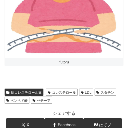
futoru
抗コレステロール薬
コレステロール
LDL
スタチン
ベンペド酸
ゼチーア
シェアする
X
Facebook
はてブ