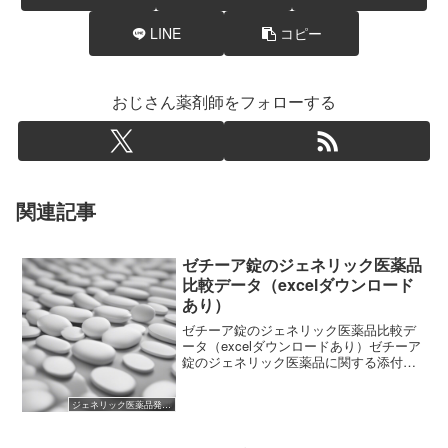
LINE
コピー
おじさん薬剤師をフォローする
関連記事
ゼチーア錠のジェネリック医薬品
比較データ（excelダウンロード
あり）
ゼチーア錠のジェネリック医薬品比較デ
ータ（excelダウンロードあり）ゼチーア
錠のジェネリック医薬品に関する添付文
書が公開されましたので、各メーカーの
添付文書に記載されたデータをエクセル
ジェネリック医薬品発売開始
にまとめました。 (adsbygoogle = win...