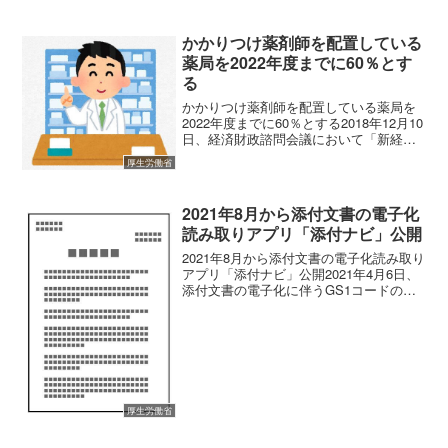
て検討されておりますので、その概要を
以下に記します。重複投薬防止にむけて
厚労省が新たなスキームを...
かかりつけ薬剤師を配置している
薬局を2022年度までに60％とす
る
かかりつけ薬剤師を配置している薬局を
2022年度までに60％とする2018年12月10
日、経済財政諮問会議において「新経
済・財政再生計画改革工程表2018（原
厚生労働省
案）」が開示されました。その中で調剤
薬局関連の方向性がいくつか記されてい
ましたので...
2021年8月から添付文書の電子化
読み取りアプリ「添付ナビ」公開
2021年8月から添付文書の電子化読み取り
アプリ「添付ナビ」公開2021年4月6日、
添付文書の電子化に伴うGS1コードの読
み取りアプリとして「添付ナビ」が公開
されました。一般財団法人流通システム
開発センターのホームページには、添付
文書電子化...
厚生労働省