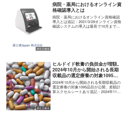
病院・薬局におけるオンライン資
格確認導入とは
病院・薬局におけるオンライン資格確認
導入とは追記：2021/3/29オンライン資格
確認システムの導入は最長で10月まで延
期2021年3月下旬の導入を予定していた
「オンライン資格確認システム」につい
て、厚生労働省は3月26日の社会保障審議
会・...
厚生労働省
ヒルドイド軟膏の負担金が増額。
2024年10月から開始される長期
収載品の選定療養の対象1095品
目が公開、差額計算エクセルシー
2024年10月から開始される長期収載品の
トあり
選定療養の対象1095品目が公開、差額計
算エクセルシートあり追記：2024年11月
20日選定療養が開始され、ジェネリック
医薬品の普及率が拡大しています。ヒル
ドイドの後発品のシェアは選定療養開始
厚生労働省
前の6...