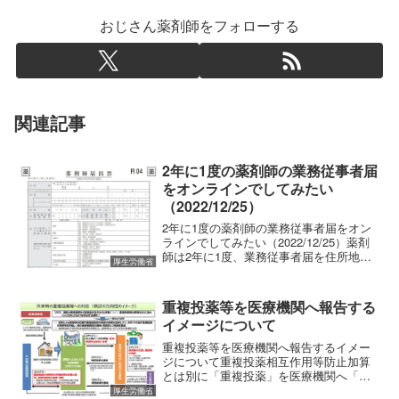
おじさん薬剤師をフォローする
関連記事
2年に1度の薬剤師の業務従事者届
をオンラインでしてみたい
（2022/12/25）
2年に1度の薬剤師の業務従事者届をオン
ラインでしてみたい（2022/12/25）薬剤
師は2年に1度、業務従事者届を住所地の
厚生労働省
保険所または従事地の保健所へ届け出る
ルールなんですよね。2023年1月16日ま
でに届け出を行う必要があるのですが、
重複投薬等を医療機関へ報告する
今回...
イメージについて
重複投薬等を医療機関へ報告するイメー
ジについて重複投薬相互作用等防止加算
とは別に「重複投薬」を医療機関へ「報
告」するという薬局業務が厚生労働省に
厚生労働省