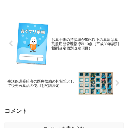
調剤...
お薬手帳の持参率が50%以下の薬局は薬
剤服用歴管理指導料13点（平成30年調剤
報酬改定個別改定項目）
生活保護受給者の医療扶助の抑制策とし
て後発医薬品の使用を閣議決定
コメント