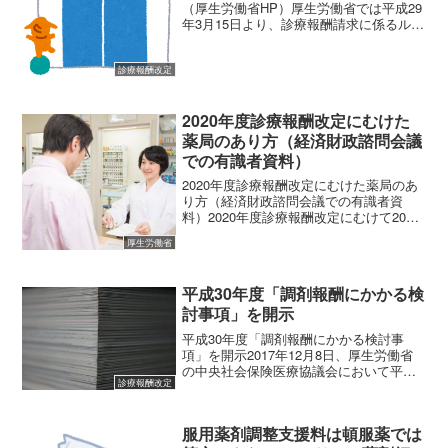
（厚生労働省HP）厚生労働省では平成29
年3月15日より、診療報酬請求に係るルー
ルの理解を促進し、保険調剤の質的向上
や適正化を推進するために指導監査に関
する情報を厚生労働省のホームページに
診療報酬改定
公開しています。...
2020年度診療報酬改定にむけた
薬局のあり方（経済財政諮問会議
での有識者資料）
2020年度診療報酬改定にむけた薬局のあ
り方（経済財政諮問会議での有識者資
料）2020年度診療報酬改定にむけて2019
年4月10日に経済財政諮問会議が行われま
厚生労働省
した。その中で、「社会保障制度改革」
と題した有識者議員提出資料の中に調剤
薬局関連の...
平成30年度「調剤報酬にかかる検
討事項」を開示
平成30年度「調剤報酬にかかる検討事
項」を開示2017年12月8日、厚生労働省
の中央社会保険医療協議会において平成
診療報酬改定
30年度の調剤報酬にかかる検討事項が開
示されました（全57ページ）。
(adsbygoogle = window.adsbyg...
服用薬剤調整支援料は頓服薬では