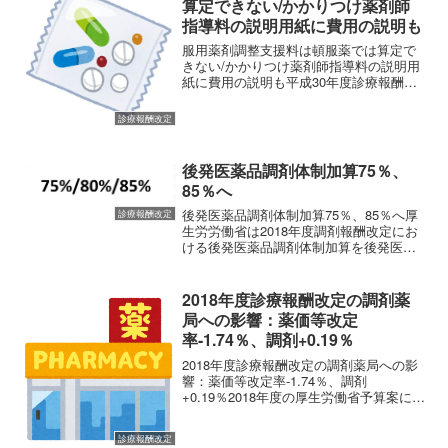
算定できない/かかりつけ薬剤師
指導料の説明用紙に費用の説明も
服用薬剤調整支援料は頓服薬では算定で
きない/かかりつけ薬剤師指導料の説明用
紙に費用の説明も平成30年度診療報酬改
定関係資料として「調剤報酬点数表に関
する事項」が公開されました。
診療報酬改定
(adsbygoogle = window.adsbygoog...
後発医薬品調剤体制加算75％、
85％へ
後発医薬品調剤体制加算75％、85％へ厚
診療報酬改定
生労労働省は2018年度調剤報酬改定にお
ける後発医薬品調剤体制加算を後発医薬
品調剤体制加算1：後発医薬品の調剤数量
が75％以上の場合後発医薬品調剤体制加
算2：後発医薬品の調剤数量が85％以上の
2018年度診療報酬改定の調剤薬
場合とい...
局への影響：薬価等改定
率-1.74％、調剤+0.19％
2018年度診療報酬改定の調剤薬局への影
響：薬価等改定率-1.74％、調剤
+0.19％2018年度の厚生労働省予算案につ
いての大臣折衝が行われ、調剤報酬を
0.55％引き上げることが決められまし
診療報酬改定
た。改定率は医科0.63％、歯科0.69％、