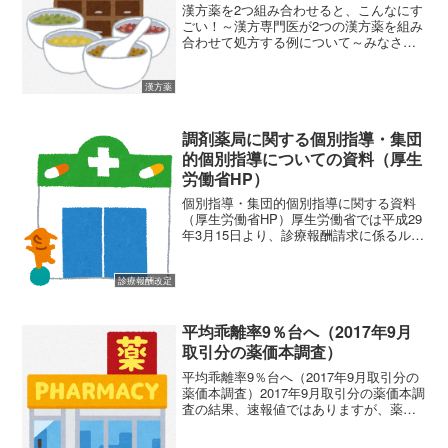
漢方薬を2つ組み合わせると、こんなにす
ごい！～漢方専門医が2つの漢方薬を組み
合わせて処方する例について～みなさん
は「漢方薬（かんぽうやく）」って聞い
たことがありますか？風邪をひいたとき
や、体がだるいときに飲むことがある薬
漢方薬
で、自然の植物や鉱物...
調剤薬局に関する個別指導・集団
的個別指導についての資料（厚生
労働省HP）
個別指導・集団的個別指導に関する資料
（厚生労働省HP）厚生労働省では平成29
年3月15日より、診療報酬請求に係るルー
ルの理解を促進し、保険調剤の質的向上
や適正化を推進するために指導監査に関
する情報を厚生労働省のホームページに
診療報酬改定
公開しています。...
平均乖離率9％台へ（2017年9月
取引分の薬価本調査）
平均乖離率9％台へ（2017年9月取引分の
薬価本調査）2017年9月取引分の薬価本調
査の結果、速報値ではありますが、薬価
と市場実勢価格との平均乖離率が約9.1％
まで上昇しているということです。