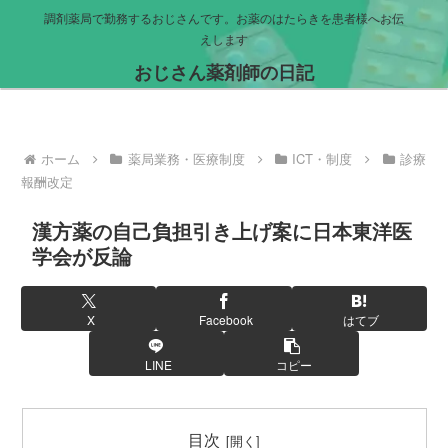
調剤薬局で勤務するおじさんです。お薬のはたらきを患者様へお伝
えします
おじさん薬剤師の日記
ホーム
薬局業務・医療制度
ICT・制度
診療
報酬改定
漢方薬の自己負担引き上げ案に日本東洋医
学会が反論
X
Facebook
はてブ
LINE
コピー
目次