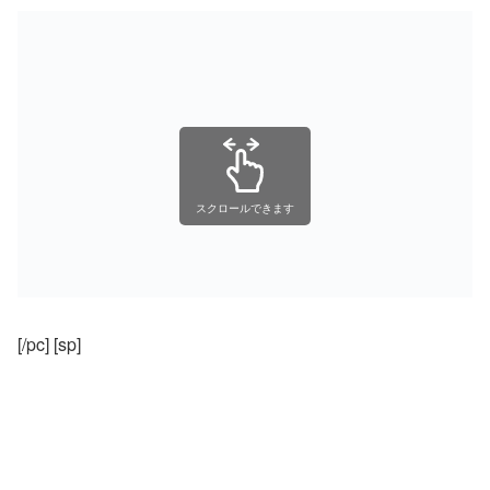
スクロールできます
[/pc] [sp]