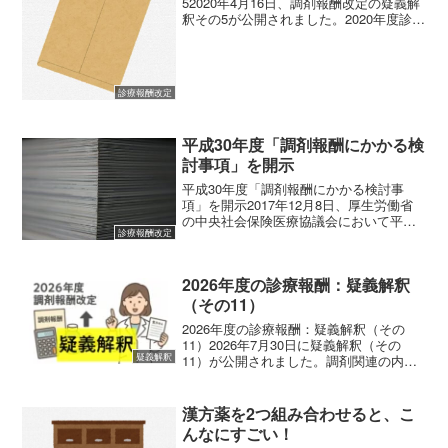
52020年4月16日、調剤報酬改定の疑義解
釈その5が公開されました。2020年度診療
報酬改定に関する疑義解釈その5
(adsbygoogle = window.adsbygoogle ||
[]).pu...
診療報酬改定
平成30年度「調剤報酬にかかる検
討事項」を開示
平成30年度「調剤報酬にかかる検討事
項」を開示2017年12月8日、厚生労働省
の中央社会保険医療協議会において平成
診療報酬改定
30年度の調剤報酬にかかる検討事項が開
示されました（全57ページ）。
(adsbygoogle = window.adsbyg...
2026年度の診療報酬：疑義解釈
（その11）
2026年度の診療報酬：疑義解釈（その
11）2026年7月30日に疑義解釈（その
疑義解釈
11）が公開されました。調剤関連の内容
を以下に記すとともに、PDFも添付いた
します。必要な方は以下よりdownloadし
てください。ブラウザはgoogle ch...
漢方薬を2つ組み合わせると、こ
んなにすごい！