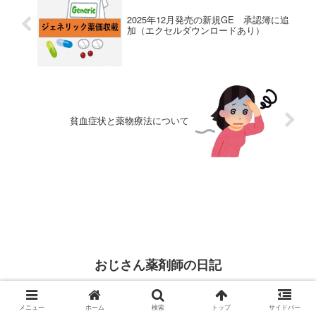
2025年12月発売の新規GE 承認簿に追
加（エクセルダウンロードあり）
貧血症状と薬物療法について
おじさん薬剤師の日記
＜ホーム＞
＜サイトマップ＞
＜お問い合わせ＞
＜プライバシーポリシー＞
メニュー
ホーム
検索
トップ
サイドバー