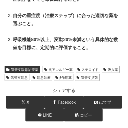
自分の重症度（治療ステップ）に合った適切な薬を
選ぶこと。
呼吸機能80%以上、変動20%未満という具体的な数
値を目標に、定期的に評価すること。
気管支喘息治療薬
抗アレルギー薬
ステロイド
吸入薬
気管支喘息
喘息治療
β作用薬
気管支拡張
シェアする
X
Facebook
はてブ
LINE
コピー