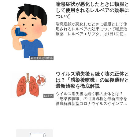
喘息症状が悪化したときに頓服と
して使用されるレルベアの効果に
ついて
喘息症状が悪化したときに頓服として使
用されるレルベアの効果について喘息治
療薬「レルベアエリプタ」は1日1回使用
することで喘息発作を未然に防ぐはたら
きがあります。「喘息発作が生じやすい
冬の時期は毎日レルベアを吸入するけれ
ども、温かくなると発作...
気管支喘息治療薬
ウイルス消失後も続く咳の正体と
は？「感染後咳嗽」の回復過程と
最新治療を徹底解説
ウイルス消失後も続く咳の正体とは？
咳止め
「感染後咳嗽」の回復過程と最新治療を
徹底解説新型コロナウイルスやインフル
エンザ、あるいは一般的な風邪。これら
を引き起こすウイルスが体からいなくな
ったはずなのに、咳だけが数週間、時に
は数ヶ月にわたって止まらな...