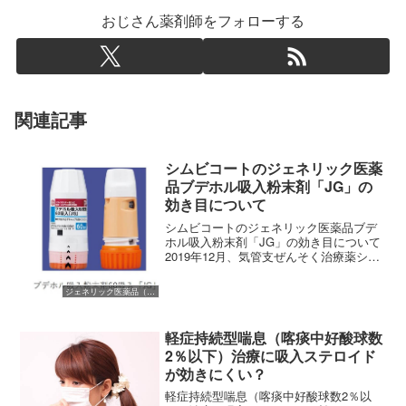
おじさん薬剤師をフォローする
関連記事
シムビコートのジェネリック医薬
品ブデホル吸入粉末剤「JG」の
効き目について
シムビコートのジェネリック医薬品ブデ
ホル吸入粉末剤「JG」の効き目について
2019年12月、気管支ぜんそく治療薬シム
ビコートタービュヘイラ―のジェネリッ
ク医薬品「ブデホル吸入粉末剤JG」が発
ジェネリック医薬品（後発医薬品）
売開始となります。2019年12月現在の薬
価を確認...
軽症持続型喘息（喀痰中好酸球数
2％以下）治療に吸入ステロイド
が効きにくい？
軽症持続型喘息（喀痰中好酸球数2％以