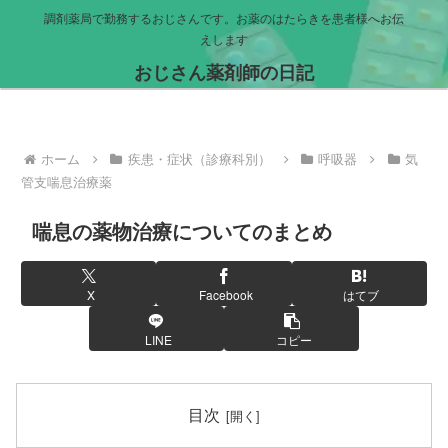
調剤薬局で勤務するおじさんです。お薬のはたらきを患者様へお伝
えします
おじさん薬剤師の日記
ホーム
疾患・症状（診療科別）
呼吸器
気
管支喘息治療薬
喘息の薬物治療についてのまとめ
X
Facebook
はてブ
LINE
コピー
目次