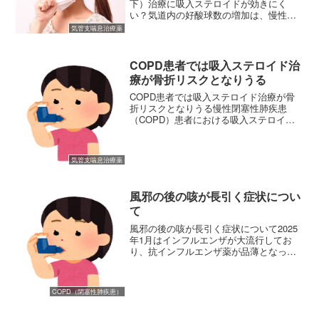
下）治療に吸入ステロイドが効きにく
い？気道内の好酸球数の増加は、慢性的
な気道の炎症を引き起こし、気道閉塞・
気管支喘息治療薬
喘息悪化を引き起こす要因と考えられて
います。そのため喀痰中の好酸球数が多
い患者さんにおいては、吸入...
COPD患者では吸入ステロイド治
療が骨折リスクとなりうる
COPD患者では吸入ステロイド治療が骨
折リスクとなりうる慢性閉塞性肺疾患
（COPD）患者における吸入ステロイド
薬の使用が骨折リスクと関連するという
報告がありましたので下記します。慢性
閉塞性肺疾患（COPD）の治療には、吸
気管支喘息治療薬
入ステロイド薬や長時...
風邪の後の咳が長引く症状につい
て
風邪の後の咳が長引く症状について2025
年1月はインフルエンザが大流行してお
り、抗インフルエンザ薬が品薄となって
いる状況が続いています。流行している
のはインフルエンザウイルスだけでな
く、コロナウイルスやマイコプラズマな
COPD（閉塞性肺疾患）
ども、検査の結果、陽性...