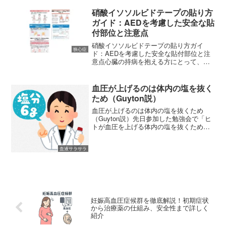
硝酸イソソルビドテープの貼り方
ガイド：AEDを考慮した安全な貼
付部位と注意点
硝酸イソソルビドテープの貼り方ガイ
狭心症
ド：AEDを考慮した安全な貼付部位と注
意点心臓の持病を抱える方にとって、
「貼るお薬」である硝酸イソソルビドテ
ープ（代表的な商品名：フランドルテー
プ）は、日常生活を守るための大切なパ
血圧が上げるのは体内の塩を抜く
ートナーです。しかし、この...
ため（Guyton説）
血圧が上げるのは体内の塩を抜くため
（Guyton説）先日参加した勉強会で「ヒ
トが血圧を上げる体内の塩を抜くためで
す（Guyton説）」というお話しを聞くこ
とが出来ました。私は普段、調剤薬局で
血液サラサラ
勤務をしていて降圧剤を患者様へお渡し
するケースが多...
妊娠高血圧症候群を徹底解説！初期症状
から治療薬の仕組み、安全性まで詳しく
紹介