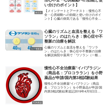
い分けのポイント】
【メインテートとアーチスト：慢性心不
降圧剤
全・心房細動への効能と使い分けのポイ
ント】心臓の病気である「慢性心不全」
や「頻脈性心房細動」の治療において、
医師から処方される代表的なお薬に、ビ
ソプロロールフマル酸塩（商品名：メイ
心臓のリズムと血流を整える「ワ
ンテート）とカルベジロー...
ソラン」のはたらき：狭心症や不
整脈の治療を解説
心臓のリズムと血流を整える「ワソラ
抗不整脈薬
ン」のはたらき：狭心症や不整脈の治療
を解説病院や薬局で「ワソラン（一般
名：ベラパミル塩酸塩）」というお薬を
処方されたとき、説明書には「カルシウ
ム拮抗薬」という分類が書かれているこ
慢性心不全治療薬“イバブラジン
とが多いはずです。しかし、同...
（商品名：プロコララン）を小野
薬品が申請/国内第3相試験結果
慢性心不全治療薬“イバブラジン（商品
名：プロコララン）を小野薬品が申請/国
内第3相試験結果追記2019年4月5日日本
人の慢性心不全患者254人を対象としたイ
バブラジンの有効性・安全性に関する報
告がありましたので記載いたします。
FDA承認
(adsby...