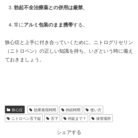
勃起不全治療薬との併用は厳禁
。
常に
アルミ包装のまま携帯
する。
狭心症と上手に付き合っていくために、ニトログリセリン
（ニトロペン）の正しい知識を持ち、いざという時に備え
ておきましょう。
狭心症
効果発現時間
持続時間
使い方
ニトロペン舌下錠
舌下
何錠まで？
保管場所
シェアする