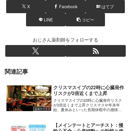
X
Facebook
はてブ
LINE
コピー
おじさん薬剤師をフォローする
関連記事
クリスマスイブの22時に心臓発作
リスクが2倍近くまで上昇
クリスマスイブの22時に心臓発作リスク
が2倍近くまで上昇クリスマスや年末年
始、夏休みといった長期休暇中の感情の
血液サラサラ
高まり・食生活が心臓発作リスクと、ど
のような関係にあるかについて、スウェ
ーデンの研究チームがデータを公開しま
【メインテートとアーチスト：慢
した。 (adsbyg...
性心不全・心房細動への効能と使