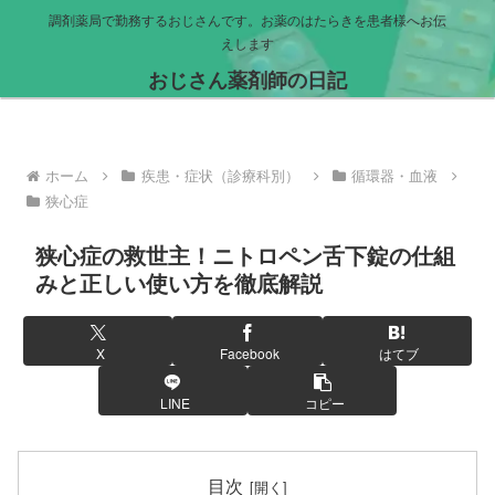
調剤薬局で勤務するおじさんです。お薬のはたらきを患者様へお伝
えします
おじさん薬剤師の日記
ホーム
疾患・症状（診療科別）
循環器・血液
狭心症
狭心症の救世主！ニトロペン舌下錠の仕組
みと正しい使い方を徹底解説
X
Facebook
はてブ
LINE
コピー
目次