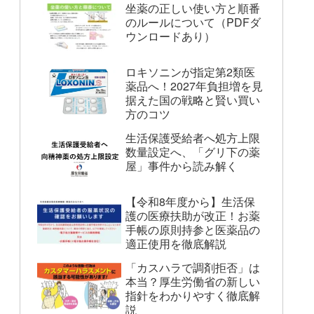
坐薬の正しい使い方と順番
のルールについて（PDFダ
ウンロードあり）
ロキソニンが指定第2類医
薬品へ！2027年負担増を見
据えた国の戦略と賢い買い
方のコツ
生活保護受給者へ処方上限
数量設定へ、「グリ下の薬
屋」事件から読み解く
【令和8年度から】生活保
護の医療扶助が改正！お薬
手帳の原則持参と医薬品の
適正使用を徹底解説
「カスハラで調剤拒否」は
本当？厚生労働省の新しい
指針をわかりやすく徹底解
説