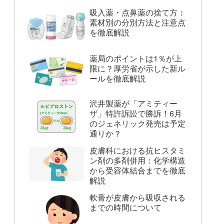
吸入薬・点鼻薬の捨て方：
素材別の分別方法と注意点
を徹底解説
薬局のポイントは1％が上
限に？厚労省が示した新ル
ールを徹底解説
沢井製薬が「アミティー
ザ」特許訴訟で勝訴！6月
のジェネリック発売は予定
通りか？
皮膚科における抗ヒスタミ
ン剤の多剤併用：化学構造
から受容体結合までを徹底
解説
軟膏が皮膚から吸収される
までの時間について