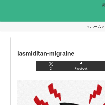
調
＜ホーム＞
lasmiditan-migraine
X
Facebook