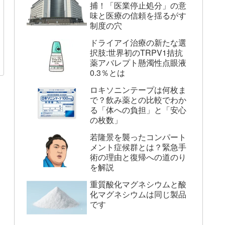
捕！「医業停止処分」の意
味と医療の信頼を揺るがす
制度の穴
ドライアイ治療の新たな選
択肢:世界初のTRPV1拮抗
薬アバレプト懸濁性点眼液
0.3％とは
ロキソニンテープは何枚ま
で？飲み薬との比較でわか
る「体への負担」と「安心
の枚数」
若隆景を襲ったコンパート
メント症候群とは？緊急手
術の理由と復帰への道のり
を解説
重質酸化マグネシウムと酸
化マグネシウムは同じ製品
です