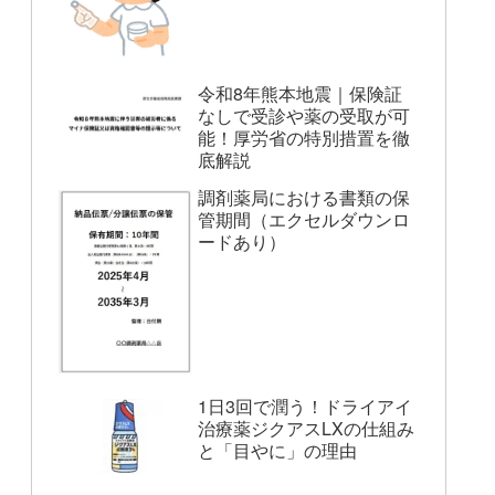
令和8年熊本地震｜保険証
なしで受診や薬の受取が可
能！厚労省の特別措置を徹
底解説
調剤薬局における書類の保
管期間（エクセルダウンロ
ードあり）
1日3回で潤う！ドライアイ
治療薬ジクアスLXの仕組み
と「目やに」の理由