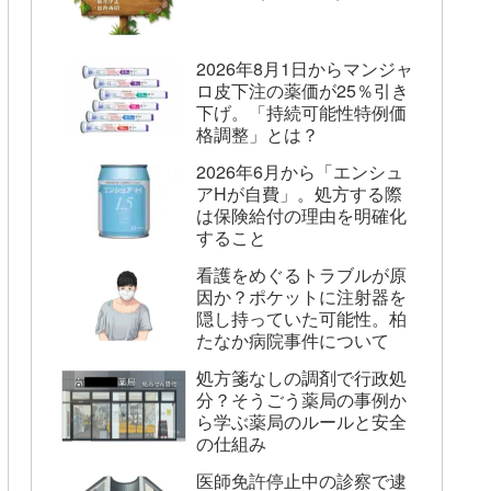
2026年8月1日からマンジャ
ロ皮下注の薬価が25％引き
下げ。「持続可能性特例価
格調整」とは？
2026年6月から「エンシュ
アHが自費」。処方する際
は保険給付の理由を明確化
すること
看護をめぐるトラブルが原
因か？ポケットに注射器を
隠し持っていた可能性。柏
たなか病院事件について
処方箋なしの調剤で行政処
分？そうごう薬局の事例か
ら学ぶ薬局のルールと安全
の仕組み
医師免許停止中の診察で逮