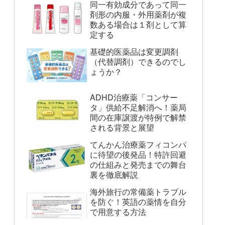
同一有効成分であって同一
剤形の内服・外用薬剤が複
数ある場合は１剤として算
定する
基礎的医薬品は変更調剤
（代替調剤）できるのでし
ょうか？
ADHD治療薬「コンサー
タ」供給不足解消へ！薬局
間の在庫譲渡が特例で解禁
される背景と展望
てんかん治療薬フィコンパ
に待望の後発品！特許回避
の仕組みと発売までの舞台
裏を徹底解説
海外旅行の常備薬トラブル
を防ぐ！英語の薬情を自分
で用意する方法