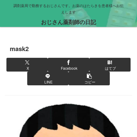
調剤薬局で勤務するおじさんです。お薬のはたらきを患者様へお伝
えします
おじさん薬剤師の日記
mask2
X
Facebook
はてブ
LINE
コピー