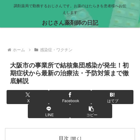
調剤薬局で勤務するおじさんです。お薬のはたらきを患者様へお伝
えします
おじさん薬剤師の日記
ホーム
感染症・ワクチン
大阪市の事業所で結核集団感染が発生！初
期症状から最新の治療法・予防対策まで徹
底解説
X
Facebook
はてブ
LINE
コピー
目次