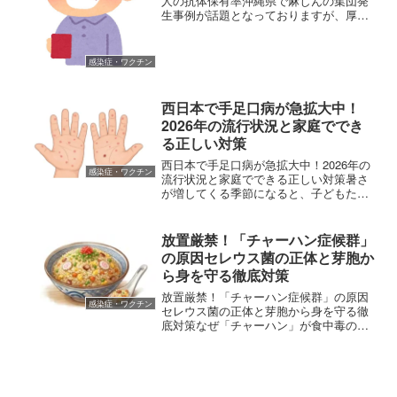
人の抗体保有率沖縄県で麻しんの集団発
生事例が話題となっておりますが、厚生
労働省の麻しん・風しんに関する小委員
会が開かれ、その改正指針が話し合われ
ました。 (adsbygoogle = window.ads...
感染症・ワクチン
西日本で手足口病が急拡大中！
2026年の流行状況と家庭ででき
る正しい対策
西日本で手足口病が急拡大中！2026年の
感染症・ワクチン
流行状況と家庭でできる正しい対策暑さ
が増してくる季節になると、子どもたち
の間で流行し始める感染症があります。
その代表格とも言えるのが「手足口病
（てあしくちびょう）」です。2026年、
放置厳禁！「チャーハン症候群」
この手足口病が西日...
の原因セレウス菌の正体と芽胞か
ら身を守る徹底対策
放置厳禁！「チャーハン症候群」の原因
感染症・ワクチン
セレウス菌の正体と芽胞から身を守る徹
底対策なぜ「チャーハン」が食中毒の原
因になるのか？「チャーハン症候群
（Fried Rice Syndrome）」という言葉
を、ここ最近インターネットで目にする
ことが多く...