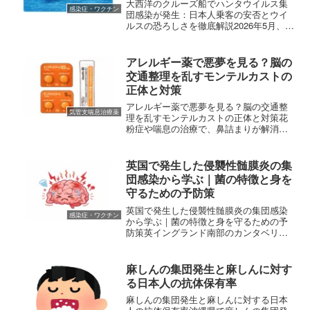
底解説
大西洋のクルーズ船でハンタウイルス集
感染症・ワクチン
団感染が発生：日本人乗客の安否とウイ
ルスの恐ろしさを徹底解説2026年5月、大
西洋を航行中のクルーズ船「MVホンディ
ウス」において、恐ろしいニュースが飛
び込んできました。ネズミなどのげっ歯
アレルギー薬で悪夢を見る？脳の
類を介して感染す...
交通整理を乱すモンテルカストの
正体と対策
アレルギー薬で悪夢を見る？脳の交通整
気管支喘息治療薬
理を乱すモンテルカストの正体と対策花
粉症や喘息の治療で、鼻詰まりが解消さ
れ、呼吸が楽になるのは非常に喜ばしい
ことです。しかし、薬を飲み始めてから
「妙にリアルな夢を見るようになった」
英国で発生した侵襲性髄膜炎の集
「うなされるような悪夢が...
団感染から学ぶ｜菌の特徴と身を
守るための予防策
英国で発生した侵襲性髄膜炎の集団感染
感染症・ワクチン
から学ぶ｜菌の特徴と身を守るための予
防策英イングランド南部のカンタベリー
において、非常に深刻な「侵襲性髄膜炎
（しんしゅうせいずいまくえん）」の集
団感染が発生しました。18歳の高校生と
麻しんの集団発生と麻しんに対す
21歳の大学生が亡くな...
る日本人の抗体保有率
麻しんの集団発生と麻しんに対する日本