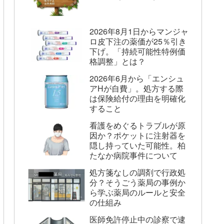
2026年8月1日からマンジャ
ロ皮下注の薬価が25％引き
下げ。「持続可能性特例価
格調整」とは？
2026年6月から「エンシュ
アHが自費」。処方する際
は保険給付の理由を明確化
すること
看護をめぐるトラブルが原
因か？ポケットに注射器を
隠し持っていた可能性。柏
たなか病院事件について
処方箋なしの調剤で行政処
分？そうごう薬局の事例か
ら学ぶ薬局のルールと安全
の仕組み
医師免許停止中の診察で逮