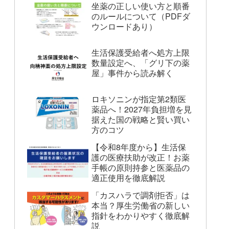
坐薬の正しい使い方と順番
のルールについて（PDFダ
ウンロードあり）
生活保護受給者へ処方上限
数量設定へ、「グリ下の薬
屋」事件から読み解く
ロキソニンが指定第2類医
薬品へ！2027年負担増を見
据えた国の戦略と賢い買い
方のコツ
【令和8年度から】生活保
護の医療扶助が改正！お薬
手帳の原則持参と医薬品の
適正使用を徹底解説
「カスハラで調剤拒否」は
本当？厚生労働省の新しい
指針をわかりやすく徹底解
説