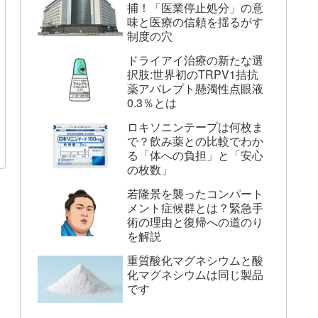
捕！「医業停止処分」の意
味と医療の信頼を揺るがす
制度の穴
ドライアイ治療の新たな選
択肢:世界初のTRPV1拮抗
薬アバレプト懸濁性点眼液
0.3％とは
ロキソニンテープは何枚ま
で？飲み薬との比較でわか
る「体への負担」と「安心
の枚数」
若隆景を襲ったコンパート
メント症候群とは？緊急手
術の理由と復帰への道のり
を解説
重質酸化マグネシウムと酸
化マグネシウムは同じ製品
です