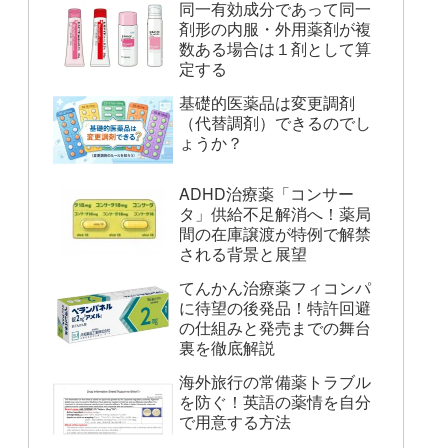
同一有効成分であって同一
剤形の内服・外用薬剤が複
数ある場合は１剤として算
定する
基礎的医薬品は変更調剤
（代替調剤）できるのでし
ょうか？
ADHD治療薬「コンサー
タ」供給不足解消へ！薬局
間の在庫譲渡が特例で解禁
される背景と展望
てんかん治療薬フィコンパ
に待望の後発品！特許回避
の仕組みと発売までの舞台
裏を徹底解説
海外旅行の常備薬トラブル
を防ぐ！英語の薬情を自分
で用意する方法