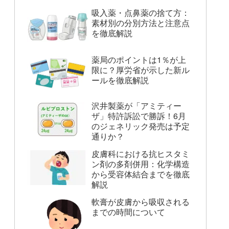
吸入薬・点鼻薬の捨て方：
素材別の分別方法と注意点
を徹底解説
薬局のポイントは1％が上
限に？厚労省が示した新ル
ールを徹底解説
沢井製薬が「アミティー
ザ」特許訴訟で勝訴！6月
のジェネリック発売は予定
通りか？
皮膚科における抗ヒスタミ
ン剤の多剤併用：化学構造
から受容体結合までを徹底
解説
軟膏が皮膚から吸収される
までの時間について