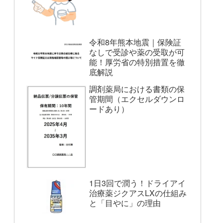
令和8年熊本地震｜保険証
なしで受診や薬の受取が可
能！厚労省の特別措置を徹
底解説
調剤薬局における書類の保
管期間（エクセルダウンロ
ードあり）
1日3回で潤う！ドライアイ
治療薬ジクアスLXの仕組み
と「目やに」の理由