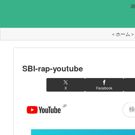
調
＜ホーム＞
SBI-rap-youtube
X
Facebook