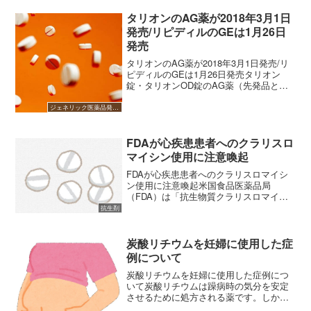
血圧や心不全、むくみの治療に使われる
「利尿剤」を思い浮かべるでしょう。ま
タリオンのAG薬が2018年3月1日
た、最近では糖尿病や心不...
発売/リピディルのGEは1月26日
発売
タリオンのAG薬が2018年3月1日発売/リ
ピディルのGEは1月26日発売タリオン
錠・タリオンOD錠のAG薬（先発品と同
じ成分のGE薬）が2018年3月1日にニプロ
から発売開始となります。 (adsbygoogle
ジェネリック医薬品発売開始
= window.ads...
FDAが心疾患患者へのクラリスロ
マイシン使用に注意喚起
FDAが心疾患患者へのクラリスロマイシ
ン使用に注意喚起米国食品医薬品局
（FDA）は「抗生物質クラリスロマイシ
ンを心疾患患者へ処方する際は、心疾患
抗生剤
リスクの増悪または死亡に関してのリス
クが増加すること処方前に考慮するこ
と」という注意喚起を公開し...
炭酸リチウムを妊婦に使用した症
例について
炭酸リチウムを妊婦に使用した症例につ
いて炭酸リチウムは躁病時の気分を安定
させるために処方される薬です。しかし
胎児における心臓奇形や催奇形作用（動