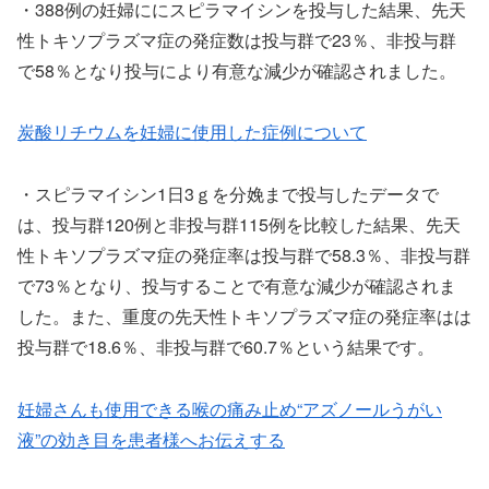
・388例の妊婦ににスピラマイシンを投与した結果、先天
性トキソプラズマ症の発症数は投与群で23％、非投与群
で58％となり投与により有意な減少が確認されました。
炭酸リチウムを妊婦に使用した症例について
・スピラマイシン1日3ｇを分娩まで投与したデータで
は、投与群120例と非投与群115例を比較した結果、先天
性トキソプラズマ症の発症率は投与群で58.3％、非投与群
で73％となり、投与することで有意な減少が確認されま
した。また、重度の先天性トキソプラズマ症の発症率はは
投与群で18.6％、非投与群で60.7％という結果です。
妊婦さんも使用できる喉の痛み止め“アズノールうがい
液”の効き目を患者様へお伝えする