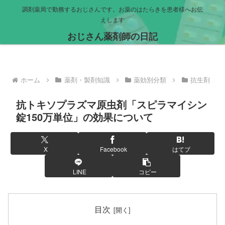
調剤薬局で勤務するおじさんです。お薬のはたらきを患者様へお伝
えします
おじさん薬剤師の日記
ホーム
薬剤・製剤知識
薬効別分類
抗生剤
抗トキソプラズマ原虫剤「スピラマイシン
錠150万単位」の効果について
X
Facebook
はてブ
LINE
コピー
目次