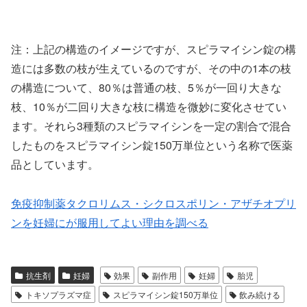
注：上記の構造のイメージですが、スピラマイシン錠の構
造には多数の枝が生えているのですが、その中の1本の枝
の構造について、80％は普通の枝、5％が一回り大きな
枝、10％が二回り大きな枝に構造を微妙に変化させてい
ます。それら3種類のスピラマイシンを一定の割合で混合
したものをスピラマイシン錠150万単位という名称で医薬
品としています。
免疫抑制薬タクロリムス・シクロスポリン・アザチオプリ
ンを妊婦にが服用してよい理由を調べる
抗生剤
妊婦
効果
副作用
妊婦
胎児
トキソプラズマ症
スピラマイシン錠150万単位
飲み続ける