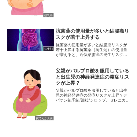
物実験）が報告されているため妊婦には
禁忌となっている製剤です。臨床で妊婦
に対して使用した報告がい...
授乳婦
抗菌薬の使用量が多いと結腸癌リ
スクが若干上昇する
抗菌薬の使用量が多いと結腸癌リスクが
若干上昇する抗菌薬（抗生剤）の使用量
抗生剤
が増えると、近位結腸癌の発生リスク
が“わずかに”高まるというデータが公開さ
れました。しかし、筆者らは文末で結腸
癌の発症リスク増大率はわずかであるこ
父親がバルプロ酸を服用している
とから、あまり過剰に反...
と出生児の神経発達症の発症リス
クが上昇？
父親がバルプロ酸を服用していると出生
児の神経発達症の発症リスクが上昇？デ
パケン錠/R錠/細粒/シロップ、セレニカR
顆粒/R錠の添付文書が改訂されました。
（2024/8/28）本剤に曝露した父親の児に
おける神経発達症に関する海外疫学調査
抗てんかん薬
文献を...