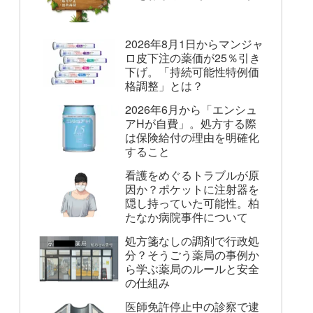
2026年8月1日からマンジャ
ロ皮下注の薬価が25％引き
下げ。「持続可能性特例価
格調整」とは？
2026年6月から「エンシュ
アHが自費」。処方する際
は保険給付の理由を明確化
すること
看護をめぐるトラブルが原
因か？ポケットに注射器を
隠し持っていた可能性。柏
たなか病院事件について
処方箋なしの調剤で行政処
分？そうごう薬局の事例か
ら学ぶ薬局のルールと安全
の仕組み
医師免許停止中の診察で逮