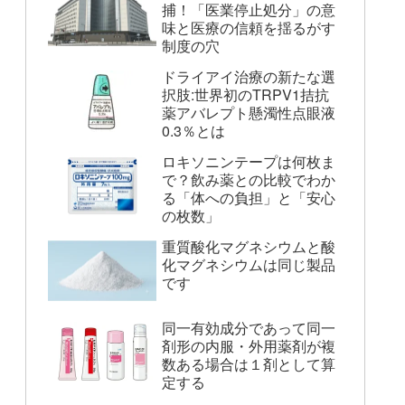
捕！「医業停止処分」の意
味と医療の信頼を揺るがす
制度の穴
ドライアイ治療の新たな選
択肢:世界初のTRPV1拮抗
薬アバレプト懸濁性点眼液
0.3％とは
ロキソニンテープは何枚ま
で？飲み薬との比較でわか
る「体への負担」と「安心
の枚数」
重質酸化マグネシウムと酸
化マグネシウムは同じ製品
です
同一有効成分であって同一
剤形の内服・外用薬剤が複
数ある場合は１剤として算
定する