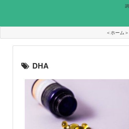
調
＜ホーム＞
DHA