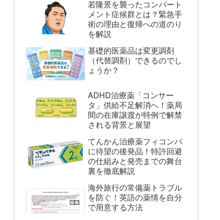
若隆景を襲ったコンパート
メント症候群とは？緊急手
術の理由と復帰への道のり
を解説
基礎的医薬品は変更調剤
（代替調剤）できるのでし
ょうか？
ADHD治療薬「コンサー
タ」供給不足解消へ！薬局
間の在庫譲渡が特例で解禁
される背景と展望
てんかん治療薬フィコンパ
に待望の後発品！特許回避
の仕組みと発売までの舞台
裏を徹底解説
海外旅行の常備薬トラブル
を防ぐ！英語の薬情を自分
で用意する方法