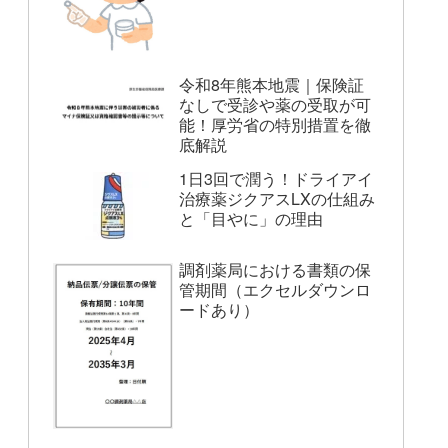
令和8年熊本地震｜保険証
なしで受診や薬の受取が可
能！厚労省の特別措置を徹
底解説
1日3回で潤う！ドライアイ
治療薬ジクアスLXの仕組み
と「目やに」の理由
調剤薬局における書類の保
管期間（エクセルダウンロ
ードあり）