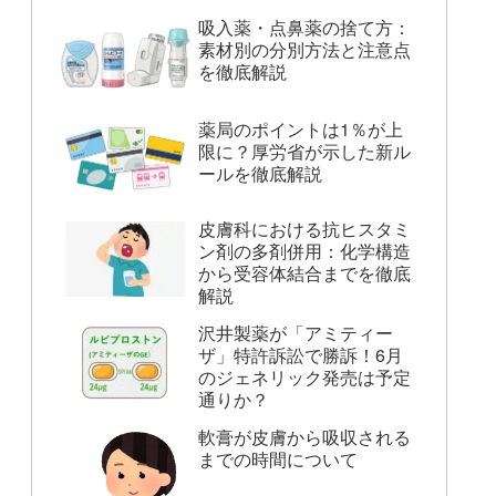
吸入薬・点鼻薬の捨て方：
素材別の分別方法と注意点
を徹底解説
薬局のポイントは1％が上
限に？厚労省が示した新ル
ールを徹底解説
皮膚科における抗ヒスタミ
ン剤の多剤併用：化学構造
から受容体結合までを徹底
解説
沢井製薬が「アミティー
ザ」特許訴訟で勝訴！6月
のジェネリック発売は予定
通りか？
軟膏が皮膚から吸収される
までの時間について