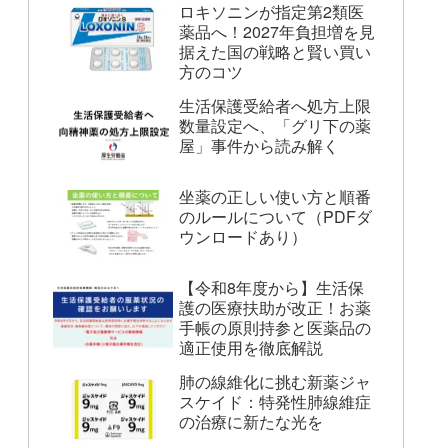
ロキソニンが指定第2類医
薬品へ！2027年負担増を見
据えた国の戦略と賢い買い
方のコツ
生活保護受給者へ処方上限
数量設定へ、「グリ下の薬
屋」事件から読み解く
坐薬の正しい使い方と順番
のルールについて（PDFダ
ウンロードあり）
【令和8年度から】生活保
護の医療扶助が改正！お薬
手帳の原則持参と医薬品の
適正使用を徹底解説
肺の線維化に挑む新薬ジャ
スケイド：特発性肺線維症
の治療に新たな光を