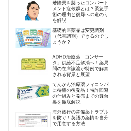
若隆景を襲ったコンパート
メント症候群とは？緊急手
術の理由と復帰への道のり
を解説
基礎的医薬品は変更調剤
（代替調剤）できるのでし
ょうか？
ADHD治療薬「コンサー
タ」供給不足解消へ！薬局
間の在庫譲渡が特例で解禁
される背景と展望
てんかん治療薬フィコンパ
に待望の後発品！特許回避
の仕組みと発売までの舞台
裏を徹底解説
海外旅行の常備薬トラブル
を防ぐ！英語の薬情を自分
で用意する方法