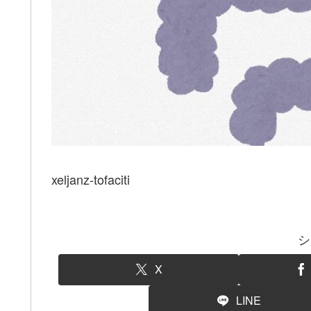
xeljanz-tofaciti
シ
X
LINE