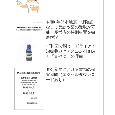
令和8年熊本地震｜保険証
なしで受診や薬の受取が可
能！厚労省の特別措置を徹
底解説
1日3回で潤う！ドライアイ
治療薬ジクアスLXの仕組み
と「目やに」の理由
調剤薬局における書類の保
管期間（エクセルダウンロ
ードあり）