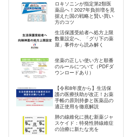
ロキソニンが指定第2類医
薬品へ！2027年負担増を見
据えた国の戦略と賢い買い
方のコツ
生活保護受給者へ処方上限
数量設定へ、「グリ下の薬
屋」事件から読み解く
坐薬の正しい使い方と順番
のルールについて（PDFダ
ウンロードあり）
【令和8年度から】生活保
護の医療扶助が改正！お薬
手帳の原則持参と医薬品の
適正使用を徹底解説
肺の線維化に挑む新薬ジャ
スケイド：特発性肺線維症
の治療に新たな光を