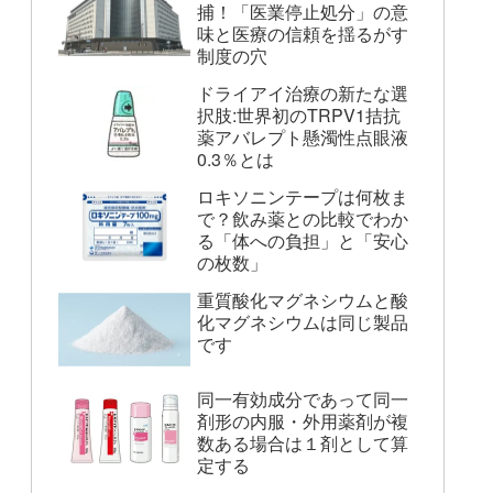
捕！「医業停止処分」の意
味と医療の信頼を揺るがす
制度の穴
ドライアイ治療の新たな選
択肢:世界初のTRPV1拮抗
薬アバレプト懸濁性点眼液
0.3％とは
ロキソニンテープは何枚ま
で？飲み薬との比較でわか
る「体への負担」と「安心
の枚数」
重質酸化マグネシウムと酸
化マグネシウムは同じ製品
です
同一有効成分であって同一
剤形の内服・外用薬剤が複
数ある場合は１剤として算
定する