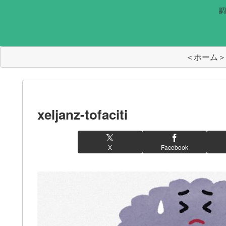
調
＜ホーム＞
xeljanz-tofaciti
X
Facebook