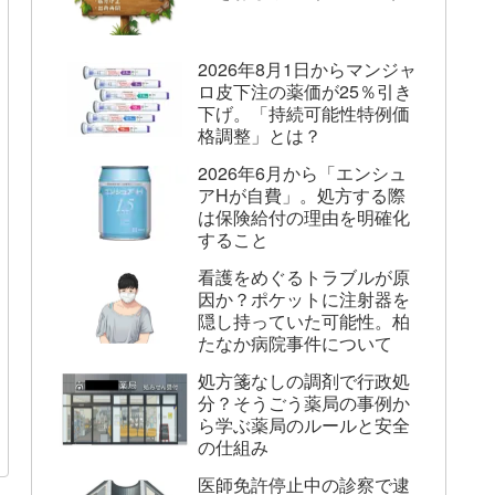
2026年8月1日からマンジャ
ロ皮下注の薬価が25％引き
下げ。「持続可能性特例価
格調整」とは？
2026年6月から「エンシュ
アHが自費」。処方する際
は保険給付の理由を明確化
すること
看護をめぐるトラブルが原
因か？ポケットに注射器を
隠し持っていた可能性。柏
たなか病院事件について
処方箋なしの調剤で行政処
分？そうごう薬局の事例か
ら学ぶ薬局のルールと安全
の仕組み
医師免許停止中の診察で逮