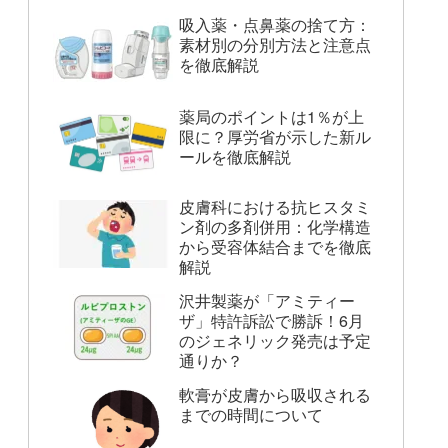
吸入薬・点鼻薬の捨て方：
素材別の分別方法と注意点
を徹底解説
薬局のポイントは1％が上
限に？厚労省が示した新ル
ールを徹底解説
皮膚科における抗ヒスタミ
ン剤の多剤併用：化学構造
から受容体結合までを徹底
解説
沢井製薬が「アミティー
ザ」特許訴訟で勝訴！6月
のジェネリック発売は予定
通りか？
軟膏が皮膚から吸収される
までの時間について