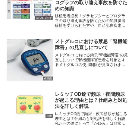
ログラフの取り違え事故を防ぐた
めの知識
移植患者必見！グラセプターとプログラ
自己免疫疾患
フの取り違え事故を防ぐための知識臓器
移植を受けられた方や、自己免疫疾患の
治療を続けている方にとって、「タクロ
リムス」という成分名は非常になじみ深
いものかもしれません。この成分は、私
メトグルコにおける禁忌「腎機能
たちの体にある免疫の働き...
障害」の見直しについて
メトグルコにおける禁忌”腎機能障害”の見
直しについて腎機能障害患者を対象とす
るメトグルコの使用制限が見直されまし
た。2016年4月にFDA（米国食品医薬品
局）が見直しを行い、同年10月に欧州医
薬品庁が公表文献等を参考に、軽度から
糖尿病
中等度の腎障...
レミッチOD錠で頻尿・夜間頻尿
が起こる理由とは？仕組みと対処
法を詳しく解説
レミッチOD錠で頻尿・夜間頻尿が起こる
皮膚
理由とは？仕組みと対処法を詳しく解説
私たちの体にとって「かゆみ」は非常に
不快な感覚であり、特に慢性的な病気を
抱えている方にとって、そのストレスは