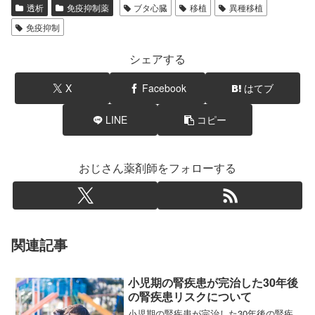
透析
免疫抑制薬
ブタ心臓
移植
異種移植
免疫抑制
シェアする
X
Facebook
はてブ
LINE
コピー
おじさん薬剤師をフォローする
関連記事
小児期の腎疾患が完治した30年後
の腎疾患リスクについて
小児期の腎疾患が完治した30年後の腎疾