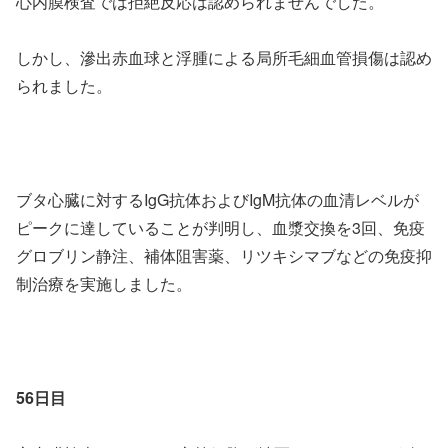
心内膜検査では拒絶反応は認められませんでした。
しかし、滲出赤血球と浮腫による局所毛細血管損傷は認め
られました。
ブタ心臓に対するIgG抗体およびIgM抗体の血清レベルが
ピークに達していることが判明し、血漿交換を3回、免疫
グロブリン静注、補体阻害薬、リツキシマブなどの免疫抑
制治療を実施しました。
56日目