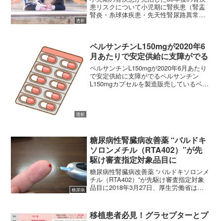
患リスクについて小児期に腎疾患（腎盂
腎炎・糸球体疾患・先天性腎尿路異常）
透析
を患い、青年期に腎機能が正常に回復し
た患者さんの予後に関する30年間の追跡
調査の結果が報告されました。
ペルサンチンL150mgが2020年6
(adsbygoogle ...
月あたりで安定供給に支障がでる
ペルサンチンL150mgが2020年6月あたり
で安定供給に支障がでるペルサンチン
L150mgカプセルを製造販売しているベー
リンガーインゲルハイムは、ペルサンチ
ンL150mgを製造していたドイツの製造所
が2018年12月に閉鎖したために、ペル...
透析
糖尿病性腎臓病改善薬 “バルドキ
ソロンメチル（RTA402）”が先
駆け審査指定対象品目に
糖尿病性腎臓病改善薬 “バルドキソロンメ
チル（RTA402）”が先駆け審査指定対象
品目に2018年3月27日、厚生労働省は
糖尿病
「先駆け審査指定制度対象6品目」を公開
しました。この6品目は通常の新医薬品お
よび新医療機器では審査期間に12か月を
移植患者必見！グラセプターとプ
要す...