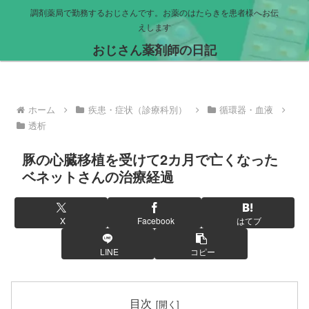
調剤薬局で勤務するおじさんです。お薬のはたらきを患者様へお伝
えします
おじさん薬剤師の日記
ホーム
疾患・症状（診療科別）
循環器・血液
透析
豚の心臓移植を受けて2カ月で亡くなった
ベネットさんの治療経過
X
Facebook
はてブ
LINE
コピー
目次