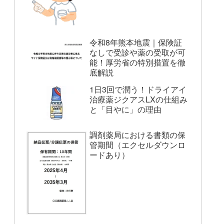
令和8年熊本地震｜保険証
なしで受診や薬の受取が可
能！厚労省の特別措置を徹
底解説
1日3回で潤う！ドライアイ
治療薬ジクアスLXの仕組み
と「目やに」の理由
調剤薬局における書類の保
管期間（エクセルダウンロ
ードあり）