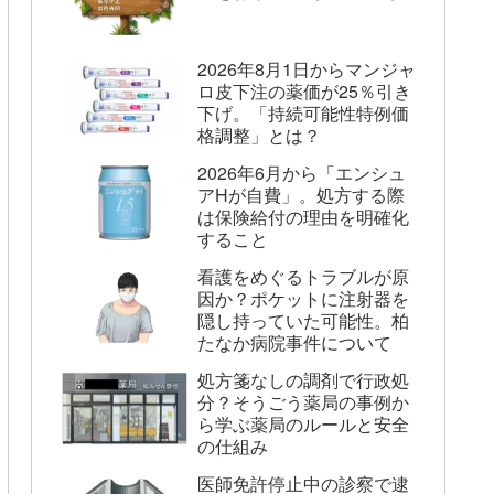
2026年8月1日からマンジャ
ロ皮下注の薬価が25％引き
下げ。「持続可能性特例価
格調整」とは？
2026年6月から「エンシュ
アHが自費」。処方する際
は保険給付の理由を明確化
すること
看護をめぐるトラブルが原
因か？ポケットに注射器を
隠し持っていた可能性。柏
たなか病院事件について
処方箋なしの調剤で行政処
分？そうごう薬局の事例か
ら学ぶ薬局のルールと安全
の仕組み
医師免許停止中の診察で逮