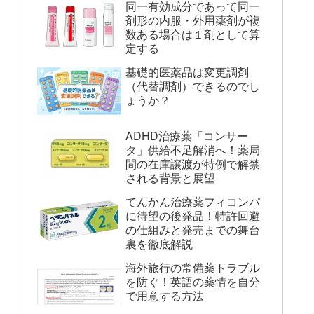
同一有効成分であって同一
剤形の内服・外用薬剤が複
数ある場合は１剤として算
定する
基礎的医薬品は変更調剤
（代替調剤）できるのでし
ょうか？
ADHD治療薬「コンサー
タ」供給不足解消へ！薬局
間の在庫譲渡が特例で解禁
される背景と展望
てんかん治療薬フィコンパ
に待望の後発品！特許回避
の仕組みと発売までの舞台
裏を徹底解説
海外旅行の常備薬トラブル
を防ぐ！英語の薬情を自分
で用意する方法