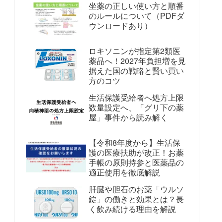
坐薬の正しい使い方と順番
のルールについて（PDFダ
ウンロードあり）
ロキソニンが指定第2類医
薬品へ！2027年負担増を見
据えた国の戦略と賢い買い
方のコツ
生活保護受給者へ処方上限
数量設定へ、「グリ下の薬
屋」事件から読み解く
【令和8年度から】生活保
護の医療扶助が改正！お薬
手帳の原則持参と医薬品の
適正使用を徹底解説
肝臓や胆石のお薬「ウルソ
錠」の働きと効果とは？長
く飲み続ける理由を解説