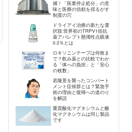
捕！「医業停止処分」の意
味と医療の信頼を揺るがす
制度の穴
ドライアイ治療の新たな選
択肢:世界初のTRPV1拮抗
薬アバレプト懸濁性点眼液
0.3％とは
ロキソニンテープは何枚ま
で？飲み薬との比較でわか
る「体への負担」と「安心
の枚数」
若隆景を襲ったコンパート
メント症候群とは？緊急手
術の理由と復帰への道のり
を解説
重質酸化マグネシウムと酸
化マグネシウムは同じ製品
です