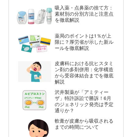
吸入薬・点鼻薬の捨て方：
素材別の分別方法と注意点
を徹底解説
薬局のポイントは1％が上
限に？厚労省が示した新ル
ールを徹底解説
皮膚科における抗ヒスタミ
ン剤の多剤併用：化学構造
から受容体結合までを徹底
解説
沢井製薬が「アミティー
ザ」特許訴訟で勝訴！6月
のジェネリック発売は予定
通りか？
軟膏が皮膚から吸収される
までの時間について