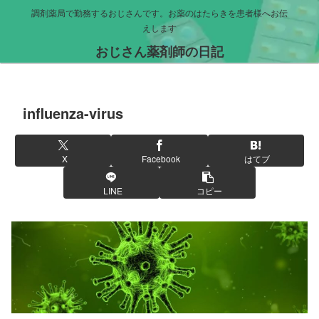
調剤薬局で勤務するおじさんです。お薬のはたらきを患者様へお伝
えします
おじさん薬剤師の日記
influenza-virus
X
Facebook
はてブ
LINE
コピー