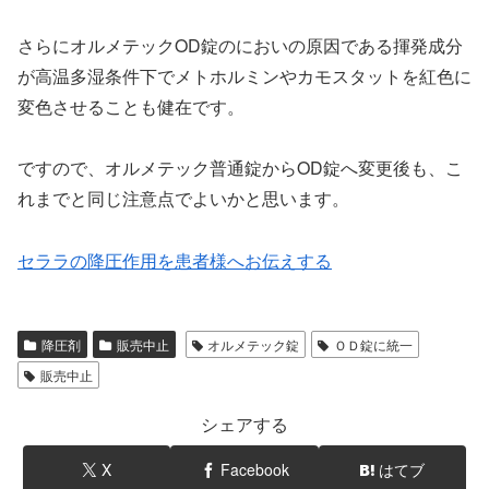
さらにオルメテックOD錠のにおいの原因である揮発成分
が高温多湿条件下でメトホルミンやカモスタットを紅色に
変色させることも健在です。
ですので、オルメテック普通錠からOD錠へ変更後も、こ
れまでと同じ注意点でよいかと思います。
セララの降圧作用を患者様へお伝えする
降圧剤
販売中止
オルメテック錠
ＯＤ錠に統一
販売中止
シェアする
X
Facebook
はてブ