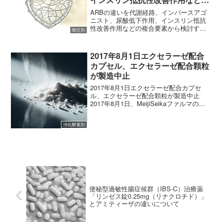
複合要素から検討する
ARBの違いを代謝経路、インバースアゴ
ニスト、尿酸低下作用、インスリン抵抗
性改善作用などの複合要素から検討する
降圧剤
降圧剤はいろいろ種類があります。私が
勤務している薬局での処方率が高い降圧
剤はCa拮抗薬かARB、またはその合剤で
2017年8月1日エクセラーゼ配合
す。降圧剤の特徴に...
カプセル、エクセラーゼ配合顆粒
が製造中止
2017年8月1日エクセラーゼ配合カプセ
ル、エクセラーゼ配合顆粒が製造中止
2017年8月1日、MeijiSeikaファルマのエ
クセラーゼ配合カプセルとエクセラーゼ
配合顆粒の製造中止が発表されました。
消化酵素剤
エクセラーゼ配合錠の販売が継続される
ことか...
便秘型過敏性腸症候群（IBS-C）治療薬
「リンゼス錠0.25mg（リナクロチド）」
とアミティーザの違いについて