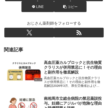
LINE
コピー
おじさん薬剤師をフォローする
関連記事
高血圧薬カルブロックと抗生物質
クラリスが併用禁忌に！その理由
と副作用を徹底解説
高血圧薬カルブロックと抗生物質クラリ
降圧剤
スが併用禁忌に！その理由と副作用を徹
底解説2026年3月、厚生労働省および
PMDA（医薬品医療機器総合機構）よ
り、「使用上の注意」の改訂情報が発表
されました。それは、高血圧の治療に広
南相馬市立総合病院の禁忌薬誤投
く使われている「アゼル...
与。妊婦にアジルバが危険な理由
と賠償問題を詳報