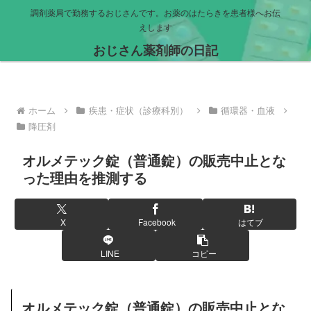
調剤薬局で勤務するおじさんです。お薬のはたらきを患者様へお伝
えします
おじさん薬剤師の日記
ホーム
疾患・症状（診療科別）
循環器・血液
降圧剤
オルメテック錠（普通錠）の販売中止とな
った理由を推測する
X
Facebook
はてブ
LINE
コピー
オルメテック錠（普通錠）の販売中止とな