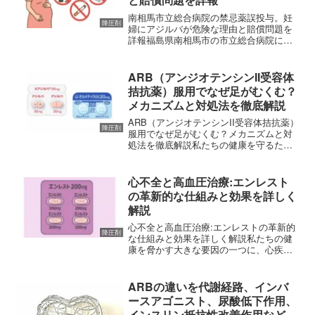
南相馬市立総合病院の禁忌薬誤投与。妊
降圧剤
婦にアジルバが危険な理由と賠償問題を
詳報福島県南相馬市の市立総合病院にお
いて、極めて深刻な医療事故が発生して
いたことが明らかになりました。2026年2
月25日、南相馬市は、妊娠中の女性に対
ARB（アンジオテンシンII受容体
して投与が禁忌（...
拮抗薬）服用でなぜ足がむくむ？
メカニズムと対処法を徹底解説
ARB（アンジオテンシンII受容体拮抗薬）
降圧剤
服用でなぜ足がむくむ？メカニズムと対
処法を徹底解説私たちの健康を守るため
に欠かせない血圧管理。健康診断などで
「血圧が高い」と指摘され、病院で血圧
を下げる薬を処方されている方は非常に
心不全と高血圧治療:エンレスト
多いものです。現在...
の革新的な仕組みと効果を詳しく
解説
心不全と高血圧治療:エンレストの革新的
降圧剤
な仕組みと効果を詳しく解説私たちの健
康を脅かす大きな要因の一つに、心疾患
や血圧の異常があります。その中でも
「心不全」は、あらゆる心疾患の終着駅
とも呼ばれるほど深刻な状態であり、生
ARBの違いを代謝経路、インバ
活の質を著しく低下させる...
ースアゴニスト、尿酸低下作用、
インスリン抵抗性改善作用などの