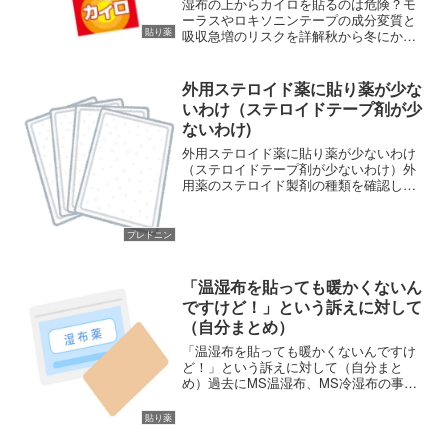
湿布の上からカイロを貼るのは危険？モ
ーラスやロキソニンテープの成分変質と
貼り薬
吸収急増のリスクを詳解秋から冬にかけ
て寒さが本格化すると、冷えによる血流
量の低下から引き起こされる腰痛や関節
痛、肩こりに悩む方が増えてきます。ま
外用ステロイド薬に貼り薬が少な
た、積雪地帯では重労働と...
いわけ（ステロイドテープ剤が少
ないわけ)
外用ステロイド薬に貼り薬が少ないわけ
（ステロイドテープ剤が少ないわけ）外
用薬のステロイド製剤の種類を確認して
みると、軟膏やクリーム、ローションは
多くの種類があるのに対して、貼り薬が
２種類しかありません。ドレニゾンテー
プレドニン
プとエクラープラスターで...
「温湿布を貼っても暖かくないん
ですけど！」という訴えに対して
（自分まとめ）
「温湿布を貼っても暖かくないんですけ
ど！」という訴えに対して（自分まと
め）過去にMS温湿布、MS冷湿布の事例
を記載しましたが、付随する医薬品とし
てロキソプロフェンNaテープ（温感）、
貼り薬
（非温感）も使用することがあるので、
追記します。ロキソプロ...