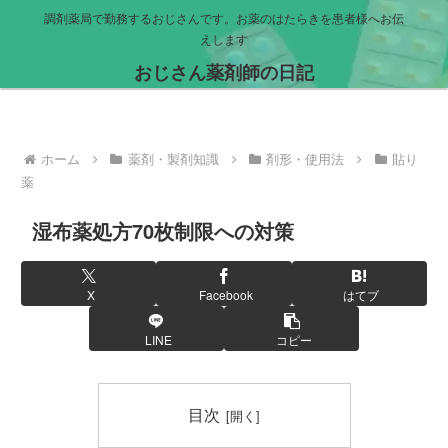
調剤薬局で勤務するおじさんです。お薬のはたらきを患者様へお伝
えします
おじさん薬剤師の日記
ホーム
薬剤・製剤知識
剤形・使用法
貼り
薬
湿布薬処方70枚制限への対策
X
Facebook
はてブ
LINE
コピー
目次