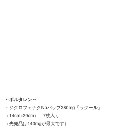
～ボルタレン～
・ジクロフェナクNaパップ280mg「ラクール」
（14cm×20cm） 7枚入り
（先発品は140mgが最大です）