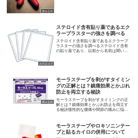
のかを知るために、他剤と比較した報告
があればなぁと思い調べてみました。
痛み止め
(adsbygoogle...
ステロイド含有貼り薬であるエク
ラープラスターの強さを調べる
ステロイド含有貼り薬であるエクラープ
ラスターの強さを調べるステロイド含有
の貼り薬であり、以前から名前は聞いた
ことがあったのですが、これまで手に取
る機会がなく調べることもありませんで
ステロイド
した。数日前に、たまたまエクラープラ
スターを購入することとな...
モーラステープを剥がすタイミン
グの正解とは？鎮痛効果とかぶれ
防止を両立する秘訣
モーラステープを剥がすタイミングの正
痛み止め
解とは？鎮痛効果とかぶれ防止を両立す
る秘訣慢性的な腰痛や関節の痛みに悩む
方にとって、久光製薬の「モーラステー
プ（一般名：ケトプロフェン）」は非常
に馴染み深いお薬でしょう。高い鎮痛効
モーラステープやロキソニンテー
果を持つ一方で、多くのユ...
プと貼るカイロの併用について