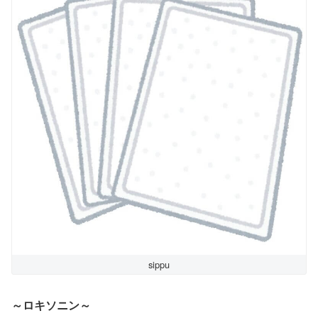
sippu
～ロキソニン～