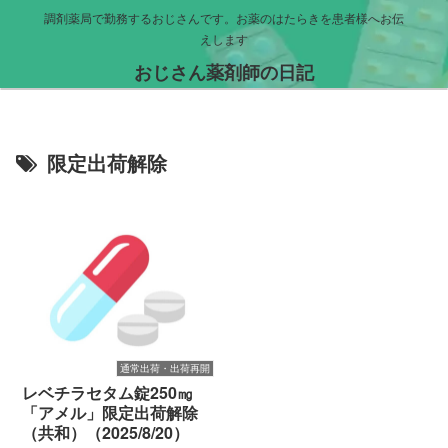
調剤薬局で勤務するおじさんです。お薬のはたらきを患者様へお伝
えします
おじさん薬剤師の日記
限定出荷解除
通常出荷・出荷再開
レベチラセタム錠250㎎
「アメル」限定出荷解除
（共和）（2025/8/20）