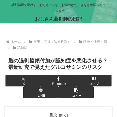
調剤薬局で勤務するおじさんです。お薬のはたらきを患者様へお伝
えします
おじさん薬剤師の日記
ホーム
疾患・症状（診療科別）
精神・神経・脳
認知症
脳の過剰糖鎖付加が認知症を悪化させる？
最新研究で見えたグルコサミンのリスク
X
Facebook
はてブ
LINE
コピー
目次