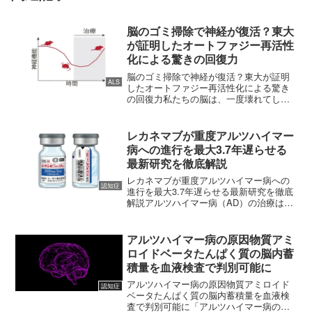
脳のゴミ掃除で神経が復活？東大
が証明したオートファジー再活性
化による驚きの回復力
脳のゴミ掃除で神経が復活？東大が証明
ALS
したオートファジー再活性化による驚き
の回復力私たちの脳は、一度壊れてしま
ったら二度と元には戻らない――そんな
「常識」が、今、科学の力で塗り替えら
れようとしています。2026年、東京大学
レカネマブが重度アルツハイマー
大学院医学系研究科の...
病への進行を最大3.7年遅らせる
最新研究を徹底解説
レカネマブが重度アルツハイマー病への
認知症
進行を最大3.7年遅らせる最新研究を徹底
解説アルツハイマー病（AD）の治療は、
いま大きな転換期を迎えています。かつ
ては「一度発症したら進行を止める術が
ない」とされていたこの病気に対し、進
アルツハイマー病の原因物質アミ
行そのものを緩やか...
ロイドベータたんぱく質の脳内蓄
積量を血液検査で判別可能に
アルツハイマー病の原因物質アミロイド
認知症
ベータたんぱく質の脳内蓄積量を血液検
査で判別可能に「アルツハイマー病の原