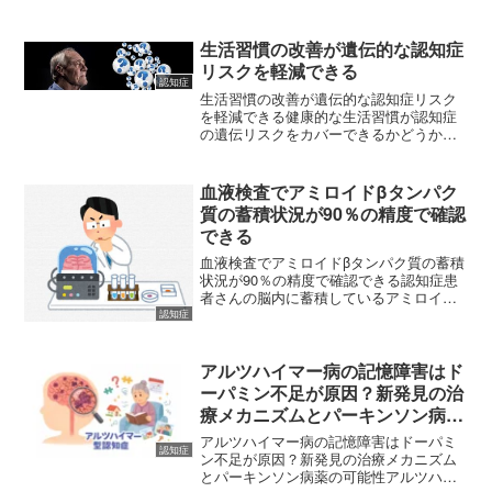
因物質であるアミロイドベータたんぱく
質の脳内蓄積状況を血液検査だけで推測
する技術を開発した」という内容が科学
生活習慣の改善が遺伝的な認知症
雑誌natureに掲載さ...
リスクを軽減できる
認知症
生活習慣の改善が遺伝的な認知症リスク
を軽減できる健康的な生活習慣が認知症
の遺伝リスクをカバーできるかどうか英
国のバイオバンクに参加した19万6383人
の被験者（平均年齢64歳）を対象とした
データによると、認知症の遺伝リスクが
血液検査でアミロイドβタンパク
ある方でも生活習...
質の蓄積状況が90％の精度で確認
できる
血液検査でアミロイドβタンパク質の蓄積
状況が90％の精度で確認できる認知症患
者さんの脳内に蓄積しているアミロイドβ
タンパク質を正確に検査する方法として
認知症
は、脳脊髄液検査やPET検査がありま
す。脳脊髄液検査は背骨の間に針を刺
し、 採取した脳脊髄...
アルツハイマー病の記憶障害はド
ーパミン不足が原因？新発見の治
療メカニズムとパーキンソン病薬
の可能性
アルツハイマー病の記憶障害はドーパミ
認知症
ン不足が原因？新発見の治療メカニズム
とパーキンソン病薬の可能性アルツハイ