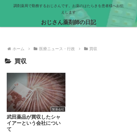
調剤薬局で勤務するおじさんです。お薬のはたらきを患者様へお伝
えします
おじさん薬剤師の日記
ホーム
医療ニュース・行政
買収
買収
製薬会社
武田薬品が買収したシャ
イアーという会社につい
て