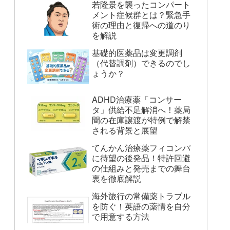
若隆景を襲ったコンパート
メント症候群とは？緊急手
術の理由と復帰への道のり
を解説
基礎的医薬品は変更調剤
（代替調剤）できるのでし
ょうか？
ADHD治療薬「コンサー
タ」供給不足解消へ！薬局
間の在庫譲渡が特例で解禁
される背景と展望
てんかん治療薬フィコンパ
に待望の後発品！特許回避
の仕組みと発売までの舞台
裏を徹底解説
海外旅行の常備薬トラブル
を防ぐ！英語の薬情を自分
で用意する方法