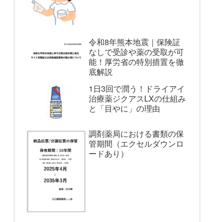
令和8年熊本地震｜保険証
なしで受診や薬の受取が可
能！厚労省の特別措置を徹
底解説
1日3回で潤う！ドライアイ
治療薬ジクアスLXの仕組み
と「目やに」の理由
調剤薬局における書類の保
管期間（エクセルダウンロ
ードあり）