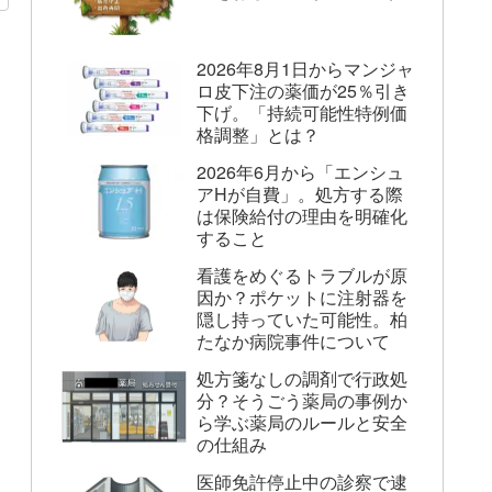
2026年8月1日からマンジャ
ロ皮下注の薬価が25％引き
下げ。「持続可能性特例価
格調整」とは？
2026年6月から「エンシュ
アHが自費」。処方する際
は保険給付の理由を明確化
すること
看護をめぐるトラブルが原
因か？ポケットに注射器を
隠し持っていた可能性。柏
たなか病院事件について
処方箋なしの調剤で行政処
分？そうごう薬局の事例か
ら学ぶ薬局のルールと安全
の仕組み
医師免許停止中の診察で逮