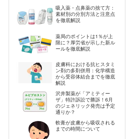
吸入薬・点鼻薬の捨て方：
素材別の分別方法と注意点
を徹底解説
薬局のポイントは1％が上
限に？厚労省が示した新ル
ールを徹底解説
皮膚科における抗ヒスタミ
ン剤の多剤併用：化学構造
から受容体結合までを徹底
解説
沢井製薬が「アミティー
ザ」特許訴訟で勝訴！6月
のジェネリック発売は予定
通りか？
軟膏が皮膚から吸収される
までの時間について