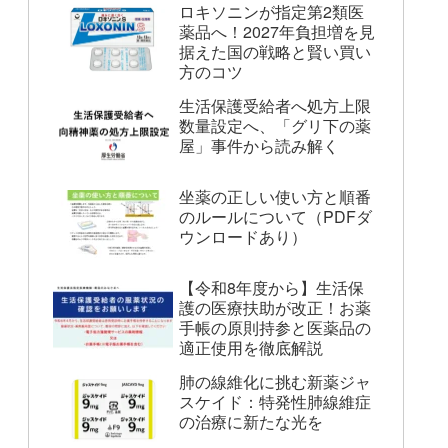
ロキソニンが指定第2類医
薬品へ！2027年負担増を見
据えた国の戦略と賢い買い
方のコツ
生活保護受給者へ処方上限
数量設定へ、「グリ下の薬
屋」事件から読み解く
坐薬の正しい使い方と順番
のルールについて（PDFダ
ウンロードあり）
【令和8年度から】生活保
護の医療扶助が改正！お薬
手帳の原則持参と医薬品の
適正使用を徹底解説
肺の線維化に挑む新薬ジャ
スケイド：特発性肺線維症
の治療に新たな光を