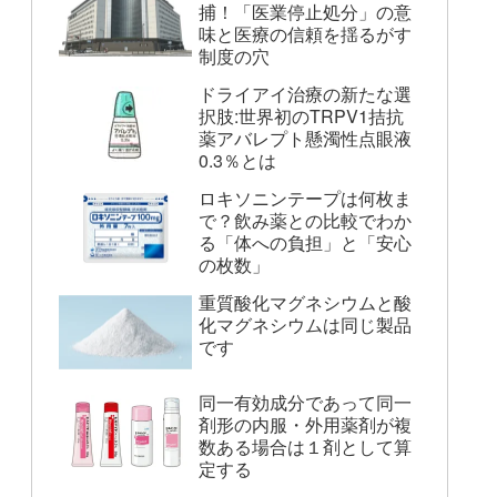
捕！「医業停止処分」の意
味と医療の信頼を揺るがす
制度の穴
ドライアイ治療の新たな選
択肢:世界初のTRPV1拮抗
薬アバレプト懸濁性点眼液
0.3％とは
ロキソニンテープは何枚ま
で？飲み薬との比較でわか
る「体への負担」と「安心
の枚数」
重質酸化マグネシウムと酸
化マグネシウムは同じ製品
です
同一有効成分であって同一
剤形の内服・外用薬剤が複
数ある場合は１剤として算
定する