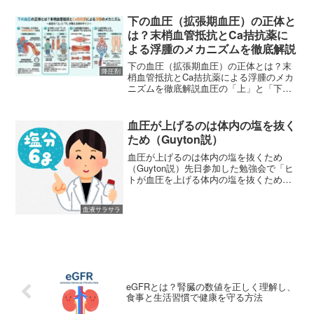
下の血圧（拡張期血圧）の正体と
は？末梢血管抵抗とCa拮抗薬に
よる浮腫のメカニズムを徹底解説
下の血圧（拡張期血圧）の正体とは？末
降圧剤
梢血管抵抗とCa拮抗薬による浮腫のメカ
ニズムを徹底解説血圧の「上」と「下」
が教える体のサイン私たちは日常的に血
圧を測定しますが、その数値が何を意味
しているのかを深く考える機会は少ない
血圧が上げるのは体内の塩を抜く
かもしれません。「上が...
ため（Guyton説）
血圧が上げるのは体内の塩を抜くため
（Guyton説）先日参加した勉強会で「ヒ
トが血圧を上げる体内の塩を抜くためで
す（Guyton説）」というお話しを聞くこ
とが出来ました。私は普段、調剤薬局で
血液サラサラ
勤務をしていて降圧剤を患者様へお渡し
するケースが多...
eGFRとは？腎臓の数値を正しく理解し、
食事と生活習慣で健康を守る方法