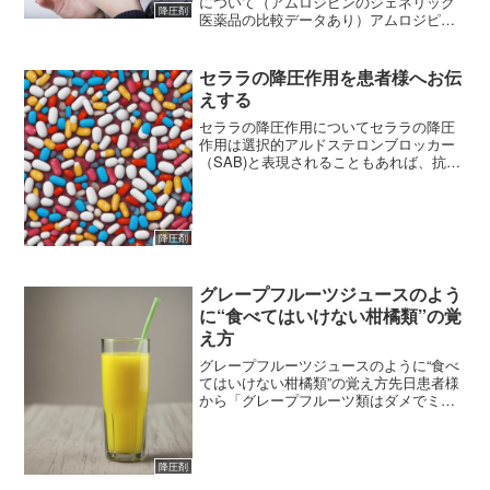
について（アムロジピンのジェネリック
降圧剤
医薬品の比較データあり）アムロジピン
の半減期はおよそ36時間です。初めてア
ムロジピンの服用を開始した場合、安定
してその降圧効果を感じるためには定常
セララの降圧作用を患者様へお伝
状態（薬の効き目が安...
えする
セララの降圧作用についてセララの降圧
作用は選択的アルドステロンブロッカー
（SAB)と表現されることもあれば、抗ア
ルドステロン性利尿剤、カリウム保持性
利尿薬として分類されることもありま
す。おそらくすべて正しい言い回しかと
は思いますが、今回はセ...
降圧剤
グレープフルーツジュースのよう
に“食べてはいけない柑橘類”の覚
え方
グレープフルーツジュースのように“食べ
てはいけない柑橘類”の覚え方先日患者様
から「グレープフルーツ類はダメでミカ
ン類はOKなんですね？ ではセトカは？
デコポンは？ポンカンは？」という質問
をうけました。気づけば、私が学生だっ
降圧剤
たころと比べると、...