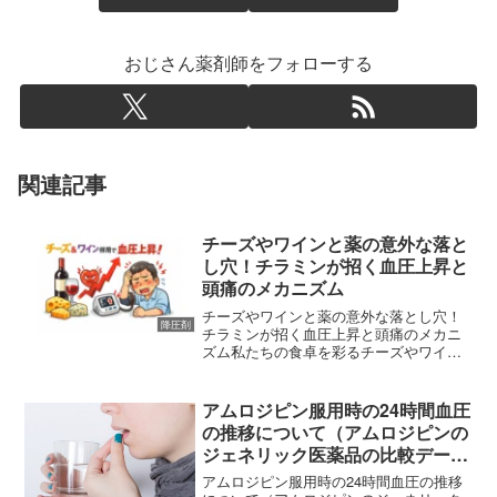
おじさん薬剤師をフォローする
関連記事
チーズやワインと薬の意外な落と
し穴！チラミンが招く血圧上昇と
頭痛のメカニズム
チーズやワインと薬の意外な落とし穴！
降圧剤
チラミンが招く血圧上昇と頭痛のメカニ
ズム私たちの食卓を彩るチーズやワイ
ン、そしてほっと一息つく時のチョコレ
ート。これらは日常的に親しまれている
食品ですが、実は特定の薬を服用してい
アムロジピン服用時の24時間血圧
る方にとっては、思わぬ健康...
の推移について（アムロジピンの
ジェネリック医薬品の比較データ
あり）
アムロジピン服用時の24時間血圧の推移