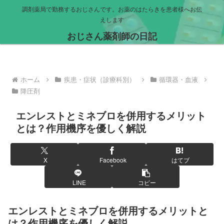
調剤薬局で勤務するおじさんです。お薬のはたらきを患者様へお伝
えします
おじさん薬剤師の日記
ホーム
疾患・症状（診療科別）
循環器・血液
降圧剤
エンレストとミネブロを併用するメリット
とは？作用機序を優しく解説
X
Facebook
はてブ
LINE
コピー
エンレストとミネブロを併用するメリットと
は？作用機序を優しく解説