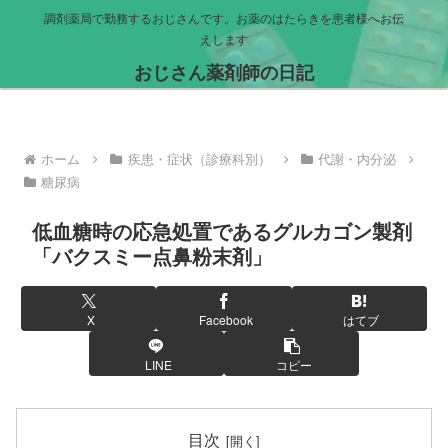
調剤薬局で勤務するおじさんです。お薬のはたらきを患者様へお伝
えします
おじさん薬剤師の日記
ホーム
疾患・症状（診療科別）
代謝・内分泌
糖尿病
低血糖時の応急処置であるグルカゴン製剤
「バクスミー点鼻粉末剤」
X
Facebook
はてブ
LINE
コピー
目次