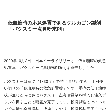
低血糖時の応急処置であるグルカゴン製剤
「バクスミー点鼻粉末剤」
2020年10月2日、日本イーライリリーは「低血糖時の救急
処置薬」バクスミー点鼻噴霧剤3mgを発売しました。
バクスミーは室温（1~30度）で持ち運びができ、１回使
い切りの「低血糖時の救急処置薬」です。重症の低血糖症
状が生じた時に鼻にバクスミー点鼻噴霧剤を挿入し注入ボ
タンを押すことで噴霧が完了します。模擬試験では89.5％
で投与量の全量投与に成功しており、模擬投与完了までの