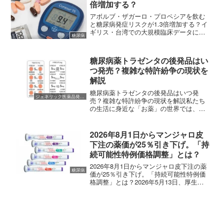
倍増加する？
アボルブ・ザガーロ・プロペシアを飲む
と糖尿病発症リスクが1.3倍増加する？イ
ギリス・台湾での大規模臨床データによ
糖尿病
ると前立腺肥大症治療薬アボルブ・男性
型脱毛症治療薬ザガーロ・プロペシアの
服用により糖尿病発症リスクが増加する
糖尿病薬トラゼンタの後発品はい
可能性が報告されまし...
つ発売？複雑な特許紛争の現状を
解説
糖尿病薬トラゼンタの後発品はいつ発
ジェネリック医薬品発売開始
売？複雑な特許紛争の現状を解説私たち
の生活に身近な「お薬」の世界では、
今、ある大きなニュースが注目を集めて
います。それは、多くの糖尿病患者さん
が服用している「トラゼンタ」という薬
2026年8月1日からマンジャロ皮
の「ジェネリック医薬品（後発...
下注の薬価が25％引き下げ。「持
続可能性特例価格調整」とは？
2026年8月1日からマンジャロ皮下注の薬
糖尿病
価が25％引き下げ。「持続可能性特例価
格調整」とは？2026年5月13日、厚生労
働相の諮問機関である中央社会保険医療
協議会（中医協）が、糖尿病治療の
GIP/GLP-1受容体作動薬であるマンジャ
ロ皮下...