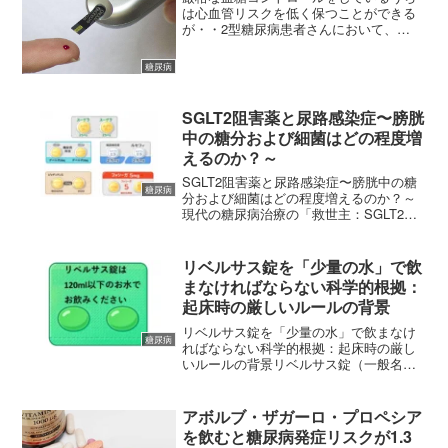
は心血管リスクを低く保つことができる
が・・2型糖尿病患者さんにおいて、
HbA1cを厳格に管理した群と標準管理し
た群における心血管リスクに関する報告
糖尿病
がありました。 (adsbygoogle = window...
SGLT2阻害薬と尿路感染症〜膀胱
中の糖分および細菌はどの程度増
えるのか？～
SGLT2阻害薬と尿路感染症〜膀胱中の糖
糖尿病
分および細菌はどの程度増えるのか？～
現代の糖尿病治療の「救世主：SGLT2阻
害薬」と、気になる副作用近年、糖尿病
治療の現場だけでなく、心不全や慢性腎
臓病の治療においても、非常に有用な治
リベルサス錠を「少量の水」で飲
療薬として処方さ...
まなければならない科学的根拠：
起床時の厳しいルールの背景
リベルサス錠を「少量の水」で飲まなけ
糖尿病
ればならない科学的根拠：起床時の厳し
いルールの背景リベルサス錠（一般名：
セマグルチド）は、糖尿病治療の歴史に
おいて「不可能を可能にした」革新的な
治療薬です。しかし、この薬を服用する
アボルブ・ザガーロ・プロペシア
際には「起床時、空腹の状...
を飲むと糖尿病発症リスクが1.3