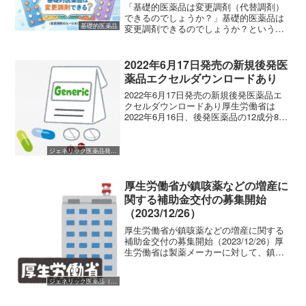
「基礎的医薬品は変更調剤（代替調剤）
できるのでしょうか？」基礎的医薬品は
基礎的医薬品
変更調剤できるのでしょうか？という質
問に対する厚生労働省の回答「いつも飲
んでいるお薬と、薬局でもらったお薬の
名前が少し違うけれど大丈夫？」「ジェ
2022年6月17日発売の新規後発医
ネリックじゃないと言われ...
薬品エクセルダウンロードあり
2022年6月17日発売の新規後発医薬品エ
クセルダウンロードあり厚生労働省は
2022年6月16日、後発医薬品の12成分85
品目について薬価基準追補収載を官報告
示しました。2022年6月16日官報薬価基
準追補収載フェブキソスタット10mg：
ジェネリック医薬品発売開始
7...
厚生労働省が鎮咳薬などの増産に
関する補助金交付の募集開始
（2023/12/26）
厚生労働省が鎮咳薬などの増産に関する
補助金交付の募集開始（2023/12/26）厚
生労働省は製薬メーカーに対して、鎮咳
薬などの増産に関する補助金交付の募集
を開始しました。医療上の必要性の高い
ジェネリック医薬品（後発医薬品）
医薬品として安定確保医薬品（カテゴリ
ーA,B及びC...