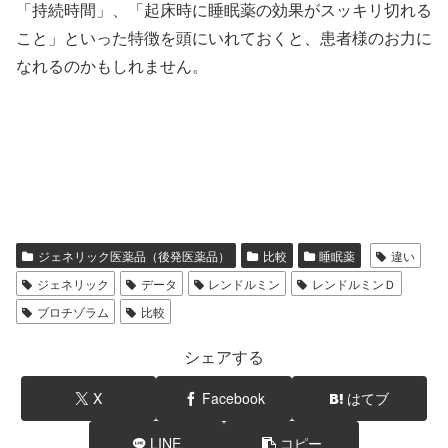
「持続時間」、「起床時に睡眠薬の効果がスッキリ切れる
こと」といった特徴を頭にいれておくと、患者様のお力に
なれるのかもしれません。
ジェネリック医薬品（後発医薬品）
比較
睡眠薬
違い
ジェネリック
データ
レンドルミン
レンドルミンＤ
ブロチゾラム
比較
シェアする
X
Facebook
はてブ
LINE
コピー