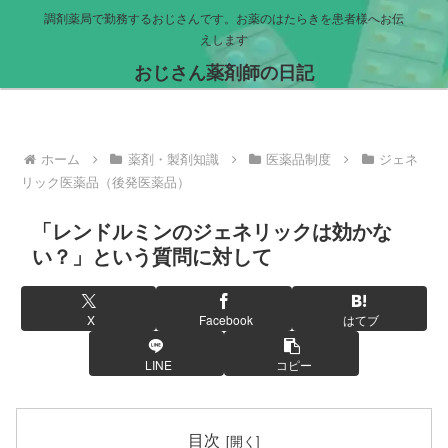
調剤薬局で勤務するおじさんです。お薬のはたらきを患者様へお伝
えします
おじさん薬剤師の日記
ホーム
薬剤・製剤知識
医薬品制度
ジェネ
リック医薬品（後発医薬品）
「レンドルミンのジェネリックは効かな
い？」という質問に対して
X
Facebook
はてブ
LINE
コピー
目次