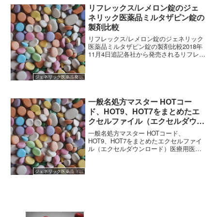
リフレックス/レメロン錠のジェ
ネリック医薬品ミルタザピン錠の
製剤比較
リフレックス/レメロン錠のジェネリック
医薬品ミルタザピン錠の製剤比較2018年
11月4日追記各社から発売されるリフレッ
クスのジェネリック医薬品の薬物動態に
ついて比較データを作成しました。抗う
つ薬“リフレックス錠/レメロン錠”のジェ
ジェネリック医薬品発売開始
ネリック医...
一般名処方マスター HOTコー
ド、HOT9、HOT7をまとめたエ
クセルファイル（エクセルダウン
ロード）
一般名処方マスター HOTコード、
HOT9、HOT7をまとめたエクセルファイ
ル（エクセルダウンロード）医療用医薬
品に用いられるHOTコード、HOT9、
HOT7を記載したエクセルファイルを公開
します。HOTコードとは1～6桁目が処方
ジェネリック医薬品（後発医薬品）
用番号7桁...