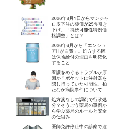
2026年8月1日からマンジャ
ロ皮下注の薬価が25％引き
下げ。「持続可能性特例価
格調整」とは？
2026年6月から「エンシュ
アHが自費」。処方する際
は保険給付の理由を明確化
すること
看護をめぐるトラブルが原
因か？ポケットに注射器を
隠し持っていた可能性。柏
たなか病院事件について
処方箋なしの調剤で行政処
分？そうごう薬局の事例か
ら学ぶ薬局のルールと安全
の仕組み
医師免許停止中の診察で逮