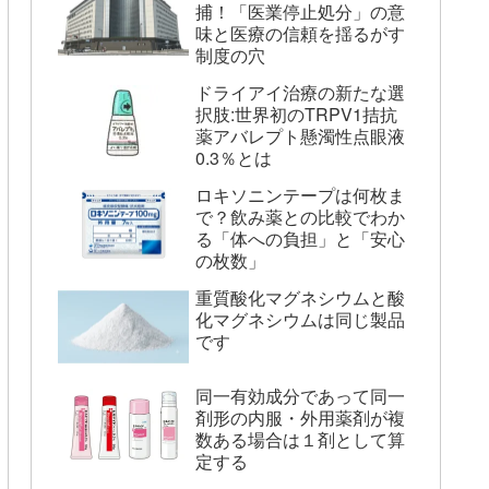
捕！「医業停止処分」の意
味と医療の信頼を揺るがす
制度の穴
ドライアイ治療の新たな選
択肢:世界初のTRPV1拮抗
薬アバレプト懸濁性点眼液
0.3％とは
ロキソニンテープは何枚ま
で？飲み薬との比較でわか
る「体への負担」と「安心
の枚数」
重質酸化マグネシウムと酸
化マグネシウムは同じ製品
です
同一有効成分であって同一
剤形の内服・外用薬剤が複
数ある場合は１剤として算
定する