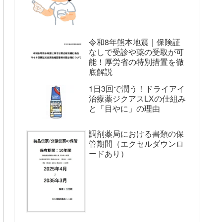
令和8年熊本地震｜保険証
なしで受診や薬の受取が可
能！厚労省の特別措置を徹
底解説
1日3回で潤う！ドライアイ
治療薬ジクアスLXの仕組み
と「目やに」の理由
調剤薬局における書類の保
管期間（エクセルダウンロ
ードあり）