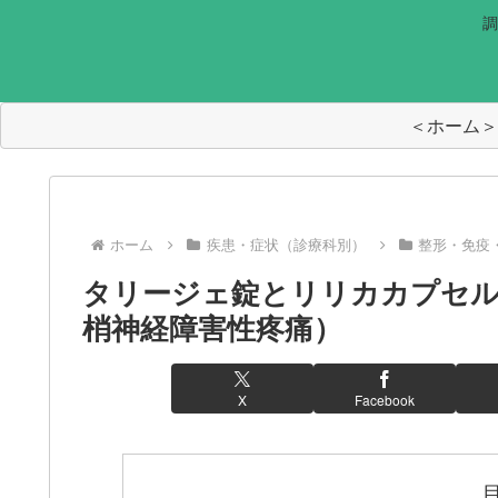
調
＜ホーム＞
ホーム
疾患・症状（診療科別）
整形・免疫
タリージェ錠とリリカカプセル
梢神経障害性疼痛）
X
Facebook