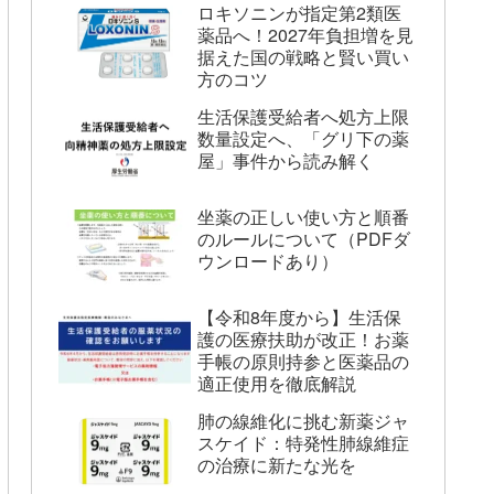
ロキソニンが指定第2類医
薬品へ！2027年負担増を見
据えた国の戦略と賢い買い
方のコツ
生活保護受給者へ処方上限
数量設定へ、「グリ下の薬
屋」事件から読み解く
坐薬の正しい使い方と順番
のルールについて（PDFダ
ウンロードあり）
【令和8年度から】生活保
護の医療扶助が改正！お薬
手帳の原則持参と医薬品の
適正使用を徹底解説
肺の線維化に挑む新薬ジャ
スケイド：特発性肺線維症
の治療に新たな光を