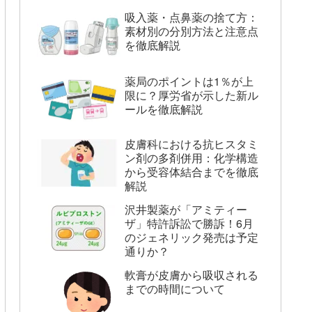
吸入薬・点鼻薬の捨て方：
素材別の分別方法と注意点
を徹底解説
薬局のポイントは1％が上
限に？厚労省が示した新ル
ールを徹底解説
皮膚科における抗ヒスタミ
ン剤の多剤併用：化学構造
から受容体結合までを徹底
解説
沢井製薬が「アミティー
ザ」特許訴訟で勝訴！6月
のジェネリック発売は予定
通りか？
軟膏が皮膚から吸収される
までの時間について