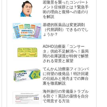
若隆景を襲ったコンパート
メント症候群とは？緊急手
術の理由と復帰への道のり
を解説
基礎的医薬品は変更調剤
（代替調剤）できるのでし
ょうか？
ADHD治療薬「コンサー
タ」供給不足解消へ！薬局
間の在庫譲渡が特例で解禁
される背景と展望
てんかん治療薬フィコンパ
に待望の後発品！特許回避
の仕組みと発売までの舞台
裏を徹底解説
海外旅行の常備薬トラブル
を防ぐ！英語の薬情を自分
で用意する方法