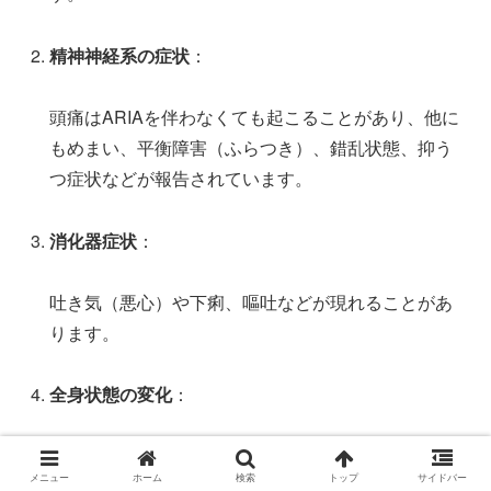
精神神経系の症状
：
頭痛はARIAを伴わなくても起こることがあり、他に
もめまい、平衡障害（ふらつき）、錯乱状態、抑う
つ症状などが報告されています。
消化器症状
：
吐き気（悪心）や下痢、嘔吐などが現れることがあ
ります。
全身状態の変化
：
倦怠感（体がだるい）、発熱、悪寒、低血圧、血圧
メニュー
ホーム
検索
トップ
サイドバー
の上昇などが、点滴中や点滴後に見られることがあ