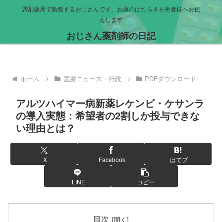
調剤薬局で勤務するおじさんです。お薬のはたらきを患者様へお伝
えします
おじさん薬剤師の日記
ホーム
医療ニュース・行政
PDFダウンロード
アルツハイマー病新薬レケンビ・ケサンラ
の導入実態：希望者の2割しか投与できな
い理由とは？
X
Facebook
はてブ
LINE
コピー
目次