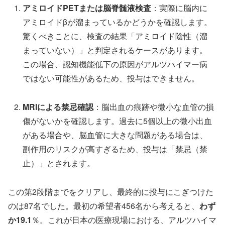
アミロイドPETまたは脳脊髄液検査
：実際に脳内に
アミロイドβが溜まっているかどうかを確認します。
驚くべきことに、検査の結果「アミロイド陰性（溜
まっていない）」と判定されるケースがあります。
この場合、認知機能低下の原因がアルツハイマー病
ではない可能性があるため、投与はできません。
MRIによる禁忌確認
：脳出血の痕跡や微小な血管の損
傷がないかを確認します。過去に5個以上の微小出血
がある場合や、脳血管に大きな問題がある場合は、
副作用のリスクが高すぎるため、投与は「禁忌（禁
止）」とされます。
この第2段階までをクリアし、最終的に投与にこぎつけた
のは87名でした。最初の希望者456名から考えると、
わず
か19.1
％。これが日本の医療現場における、アルツハイマ