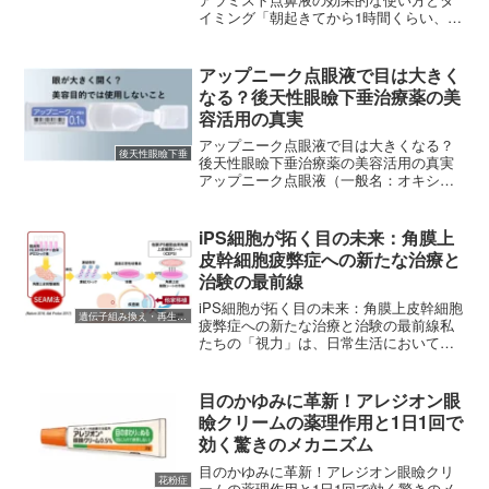
イミング「朝起きてから1時間くらい、な
ぜか鼻水が止まらない……」「寝る前に
鼻が詰まって寝苦しいけれど、点鼻薬は
いつ使うのが正解？」花粉症やダストア
アップニーク点眼液で目は大きく
レルギー（通称：通年性...
なる？後天性眼瞼下垂治療薬の美
容活用の真実
アップニーク点眼液で目は大きくなる？
後天性眼瞼下垂
後天性眼瞼下垂治療薬の美容活用の真実
アップニーク点眼液（一般名：オキシメ
タゾリン塩酸塩）は、日本で初めて「後
天性眼瞼下垂（こうてんせいがんけんか
すい）」の治療薬として承認を受けた画
iPS細胞が拓く目の未来：角膜上
期的な点眼薬です。近年、...
皮幹細胞疲弊症への新たな治療と
治験の最前線
iPS細胞が拓く目の未来：角膜上皮幹細胞
遺伝子組み換え・再生医療
疲弊症への新たな治療と治験の最前線私
たちの「視力」は、日常生活において情
報を得るための最も重要な手段の一つで
す。しかし、世の中には治療が困難な目
の難病に苦しんでいる方々が少なくあり
目のかゆみに革新！アレジオン眼
ません。その中の一つ...
瞼クリームの薬理作用と1日1回で
効く驚きのメカニズム
目のかゆみに革新！アレジオン眼瞼クリ
花粉症
ームの薬理作用と1日1回で効く驚きのメ