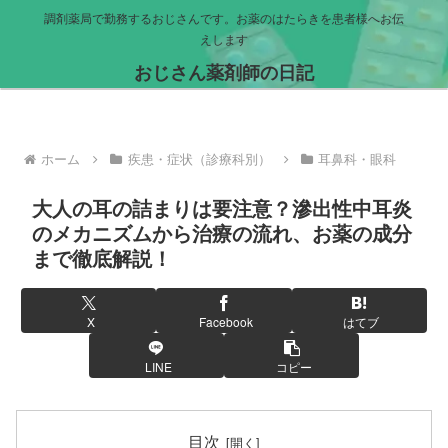
調剤薬局で勤務するおじさんです。お薬のはたらきを患者様へお伝
えします
おじさん薬剤師の日記
ホーム
疾患・症状（診療科別）
耳鼻科・眼科
大人の耳の詰まりは要注意？滲出性中耳炎
のメカニズムから治療の流れ、お薬の成分
まで徹底解説！
X
Facebook
はてブ
LINE
コピー
目次