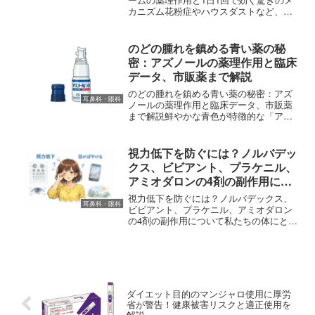
カニズム花粉症やハウスダストなど、ア
レルギーによる「目のかゆみ」は、一度
始まると集中力を奪い、日常生活の質を
著しく低下させる厄介な症状です。これ
のどの腫れを鎮める青い薬の秘
まで、目のかゆみに対す...
密：アズノールの薬理作用と臨床
データ、市販薬まで解説
のどの腫れを鎮める青い薬の秘密：アズ
耳鼻科・眼科
ノールの薬理作用と臨床データ、市販薬
まで解説鮮やかな青色が特徴的な「アズ
ノールうがい液」。のどの痛みや腫れを
感じて病院を受診した際、この「青いう
がい薬」を処方された経験がある方は多
視力低下を防ぐには？ノルバデッ
いのではないでしょうか。...
クス、ビビアント、プラケニル、
アミオダロンの4剤の副作用につ
いて
視力低下を防ぐには？ノルバデックス、
耳鼻科・眼科
ビビアント、プラケニル、アミオダロン
の4剤の副作用について私たちの体にとっ
て、薬は病気を治したり進行を抑えたり
するための大切な味方です。しかし、ど
のような優れた薬であっても「副作用」
という側面を完全にゼロ...
ダイエット目的のマンジャロ使用に厚労
省が警告！健康被害リスクと適正使用を
解説