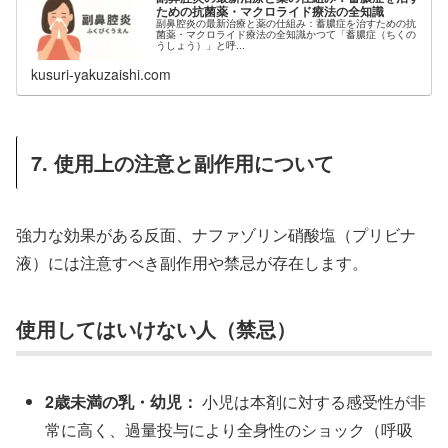
ための抗菌薬・マクロライド療法の全知識
副鼻腔炎の最新治療と薬の仕組み：蓄膿症を治すための抗
菌薬・マクロライド療法の全知識かつて「蓄膿症（ちくの
うしょう）」と呼...
kusuri-yakuzaishi.com
7. 使用上の注意と副作用について
強力な効果がある反面、ナファゾリン硝酸塩（プリビナ
液）には注意すべき副作用や禁忌が存在します。
使用してはいけない人（禁忌）
2歳未満の乳・幼児：
小児は本剤に対する感受性が非
常に高く、過量投与により全身性のショック（呼吸