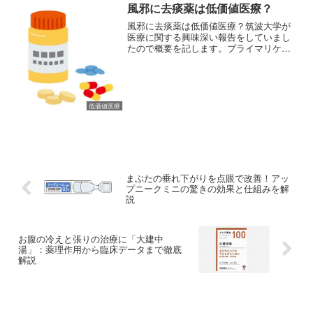
風邪に去痰薬は低価値医療？
風邪に去痰薬は低価値医療？筑波大学が
医療に関する興味深い報告をしていまし
たので概要を記します。プライマリケア
における「低価値医療・無価値医療」の
提供実態を分析しました。その結果、こ
うした医療の⼤部分は⼀部の医師によっ
て提供されており、特に年...
低価値医療
まぶたの垂れ下がりを点眼で改善！アッ
プニークミニの驚きの効果と仕組みを解
説
お腹の冷えと張りの治療に「大建中
湯」：薬理作用から臨床データまで徹底
解説