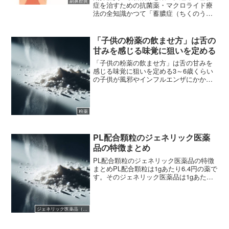
副鼻腔炎
症を治すための抗菌薬・マクロライド療
法の全知識かつて「蓄膿症（ちくのうし
ょう）」と呼ばれて、一度かかると完治
が難しいと言われた副鼻腔炎。しかし、
現代医学の進歩により、その治療成績は
「子供の粉薬の飲ませ方」は舌の
劇的に向上しています。一...
甘みを感じる味覚に狙いを定める
「子供の粉薬の飲ませ方」は舌の甘みを
感じる味覚に狙いを定める3～6歳くらい
の子供が風邪やインフルエンザにかかる
と“粉薬”が処方されることが多いのです
が、「なかなか飲んでくれない」という
親御さんの声をよく耳にします。一般的
には「ジュース・アイ...
粉薬
PL配合顆粒のジェネリック医薬
品の特徴まとめ
PL配合顆粒のジェネリック医薬品の特徴
まとめPL配合顆粒は1gあたり6.4円の薬で
す。そのジェネリック医薬品は1gあたり
6.2円の薬で現在は4剤が販売されていま
す。（剤形は異なりますが錠剤のピーエ
イ錠も含めると5剤のジェネリックが発売
されて...
ジェネリック医薬品（後発医薬品）