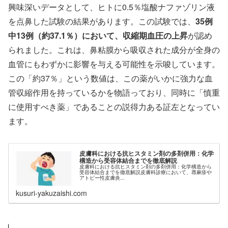
興味深いデータとして、ヒトに0.5％塩酸ナファゾリン液
を点鼻した試験の結果があります。この試験では、
35例
中13例（約37.1％）において、収縮期血圧の上昇
が認め
られました。これは、鼻粘膜から吸収された成分が全身の
血管にもわずかに影響を与える可能性を示唆しています。
この「約37％」という数値は、この薬がいかに強力な血
管収縮作用を持っているかを物語っており、同時に「慎重
に使用すべき薬」であることの説得力ある証左となってい
ます。
皮膚科における抗ヒスタミン剤の多剤併用：化学
構造から受容体結合までを徹底解説
皮膚科における抗ヒスタミン剤の多剤併用：化学構造から
受容体結合までを徹底解説皮膚科診療において、蕁麻疹や
アトピー性皮膚炎...
kusuri-yakuzaishi.com