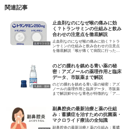
関連記事
止血剤なのになぜ喉の痛みに効
く？トランサミンの仕組みと飲み
合わせの注意点を徹底解説
止血剤なのになぜ喉の痛みに効く？トラ
血液サラサラ
ンサミンの仕組みと飲み合わせの注意点
を徹底解説「喉が痛くて病院に行った
ら、止血剤（血を止める薬）を出され
た。怪我もしていないのに、なぜだろ
う？」と不思議に思ったことはありませ
のどの腫れを鎮める青い薬の秘
んか？その薬の名前は「トランサ...
密：アズノールの薬理作用と臨床
データ、市販薬まで解説
のどの腫れを鎮める青い薬の秘密：アズ
耳鼻科・眼科
ノールの薬理作用と臨床データ、市販薬
まで解説鮮やかな青色が特徴的な「アズ
ノールうがい液」。のどの痛みや腫れを
感じて病院を受診した際、この「青いう
がい薬」を処方された経験がある方は多
副鼻腔炎の最新治療と薬の仕組
いのではないでしょうか。...
み：蓄膿症を治すための抗菌薬・
マクロライド療法の全知識
副鼻腔炎の最新治療と薬の仕組み：蓄膿