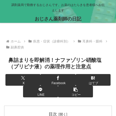
調剤薬局で勤務するおじさんです。お薬のはたらきを患者様へお伝
えします
おじさん薬剤師の日記
ホーム
疾患・症状（診療科別）
耳鼻科・眼科
副鼻腔炎
鼻詰まりを即解消！ナファゾリン硝酸塩
（プリビナ液）の薬理作用と注意点
X
Facebook
はてブ
LINE
コピー
目次