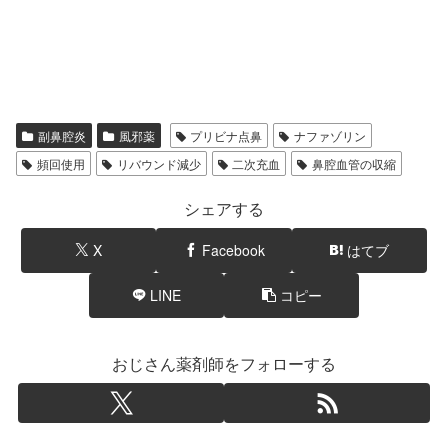
副鼻腔炎
風邪薬
プリビナ点鼻
ナファゾリン
頻回使用
リバウンド減少
二次充血
鼻腔血管の収縮
シェアする
X
Facebook
はてブ
LINE
コピー
おじさん薬剤師をフォローする