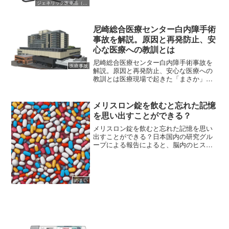
イソバイドシロップ70%分包20ml包装イ
ジェネリック医薬品（後発医薬品）
ソバイドシロップ70%分包23ml包装イソ
バ...
尼崎総合医療センター白内障手術
事故を解説。原因と再発防止、安
心な医療への教訓とは
尼崎総合医療センター白内障手術事故を
医療事故
解説。原因と再発防止、安心な医療への
教訓とは医療現場で起きた「まさか」の
取り違え2026年5月、兵庫県尼崎市にある
「兵庫県立尼崎総合医療センター」にお
いて、白内障の手術を受けた70代の女性
メリスロン錠を飲むと忘れた記憶
患者に対し、誤っ...
を思い出すことができる？
メリスロン錠を飲むと忘れた記憶を思い
出すことができる？日本国内の研究グル
ープによる報告によると、脳内のヒスタ
ミン神経を活性化することで、一度忘れ
た記憶を思い出す能力がUPし、忘れた記
憶が回復するという研究報告がありまし
たので下記します。 (...
めまい