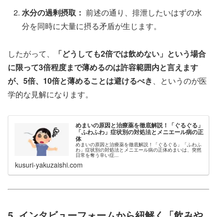
水分の過剰摂取：
前述の通り、排泄したいはずの水
分を同時に大量に摂る矛盾が生じます。
したがって、
「どうしても2倍では飲めない」という場合
に限って3倍程度まで薄めるのは許容範囲内と言えます
が、5倍、10倍と薄めることは避けるべき
、というのが医
学的な見解になります。
めまいの原因と治療薬を徹底解説！「ぐるぐる」
「ふわふわ」症状別の対処法とメニエール病の正
体
めまいの原因と治療薬を徹底解説！「ぐるぐる」「ふわふ
わ」症状別の対処法とメニエール病の正体めまいは、突然
日常を奪う辛い症...
kusuri-yakuzaishi.com
5. インタビューフォームから紐解く「飲みや