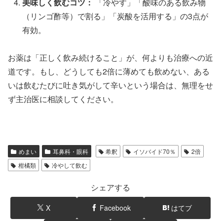
美味しく飲むコツ：
「冷やす」「酸味のある飲み物
（リンゴ酢等）で割る」「炭酸を活用する」の3点が
有効。
お薬は「正しく飲み続けること」が、何よりも治療への近
道です。もし、どうしても2倍に薄めても飲めない、ある
いは飲むたびに吐き気がして辛いという場合は、無理をせ
ず主治医に相談してください。
めまい
耳鼻科・眼科
希釈
イソバイド70％
2倍
柑橘類
冷やして飲む
シェアする
X
Facebook
はてブ