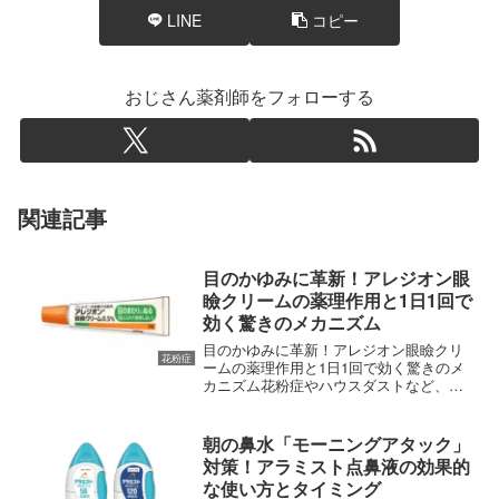
LINE
コピー
おじさん薬剤師をフォローする
関連記事
目のかゆみに革新！アレジオン眼
瞼クリームの薬理作用と1日1回で
効く驚きのメカニズム
目のかゆみに革新！アレジオン眼瞼クリ
花粉症
ームの薬理作用と1日1回で効く驚きのメ
カニズム花粉症やハウスダストなど、ア
レルギーによる「目のかゆみ」は、一度
始まると集中力を奪い、日常生活の質を
著しく低下させる厄介な症状です。これ
朝の鼻水「モーニングアタック」
まで、目のかゆみに対す...
対策！アラミスト点鼻液の効果的
な使い方とタイミング