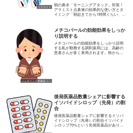
朝の鼻水「モーニングアタック」対策！
ステロイド
アラミスト点鼻液の効果的な使い方とタ
イミング「朝起きてから1時間くらい、な
ぜか鼻水が止まらない……」「寝る前に
鼻が詰まって寝苦しいけれど、点鼻薬は
いつ使うのが正解？」花粉症やダストア
メチコバールの効能効果をしっか
レルギー（通称：通年性...
り説明する
メチコバールの効能効果をしっかり説明
する私が勤務する調剤薬局には、高齢の
患者さんが多く来局されます。秋から冬
にかけて気温が下がってくると手のしび
れ感を訴える女性患者さんが増えます。
そのたびにメチコバールが新規で処方さ
れます。全員とはいいませ...
ジェネリック医薬品（後発医薬品）
後発医薬品数量シェアに影響する
イソバイドシロップ（先発）の割
合
後発医薬品数量シェアに影響するイソバ
イドシロップ（先発）の割合イソバイド
シロップ70%という先発医薬品がありま
す。イソバイドシロップ70% 500ml包装