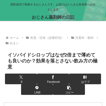
調剤薬局で勤務するおじさんです。お薬のはたらきを患者様へお伝
えします
おじさん薬剤師の日記
ホーム
疾患・症状（診療科別）
耳鼻科・眼科
めまい
イソバイドシロップはなぜ2倍まで薄めて
も良いのか？効果を落とさない飲み方の極
意
X
Facebook
はてブ
LINE
コピー