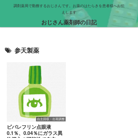
調剤薬局で勤務するおじさんです。お薬のはたらきを患者様へお伝
えします
おじさん薬剤師の日記
参天製薬
自主回収・出荷調整
ピバレフリン点眼液
0.1％、0.04％にガラス異