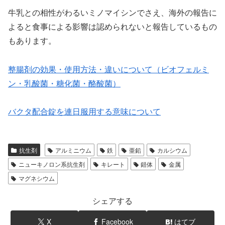
牛乳との相性がわるいミノマイシンでさえ、海外の報告に
よると食事による影響は認められないと報告しているもの
もあります。
整腸剤の効果・使用方法・違いについて（ビオフェルミ
ン・乳酸菌・糖化菌・酪酸菌）
バクタ配合錠を連日服用する意味について
抗生剤
アルミニウム
鉄
亜鉛
カルシウム
ニューキノロン系抗生剤
キレート
錯体
金属
マグネシウム
シェアする
X
Facebook
はてブ