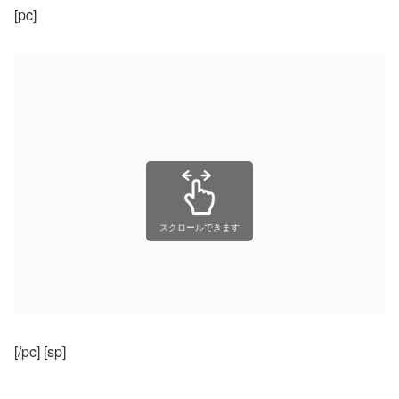
[pc]
スクロールできます
[/pc] [sp]