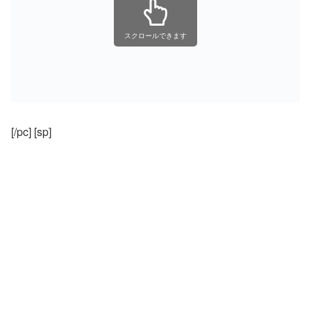
スクロールできます
[/pc] [sp]