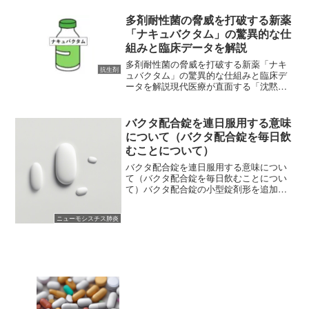
れました。しかし、筆者らは文末で結腸
癌の発症リスク増大率はわずかであるこ
多剤耐性菌の脅威を打破する新薬
とから、あまり過剰に反...
「ナキュバクタム」の驚異的な仕
組みと臨床データを解説
多剤耐性菌の脅威を打破する新薬「ナキ
抗生剤
ュバクタム」の驚異的な仕組みと臨床デ
ータを解説現代医療が直面する「沈黙の
パンデミック」現在、世界の医療現場に
おいて「薬剤耐性（AMR）」は、がんや
心疾患に匹敵する深刻な脅威となってい
バクタ配合錠を連日服用する意味
ます。これまで魔法の弾...
について（バクタ配合錠を毎日飲
むことについて）
バクタ配合錠を連日服用する意味につい
て（バクタ配合錠を毎日飲むことについ
て）バクタ配合錠の小型錠剤形を追加製
造販売承認申請2020年8月31日追記シオ
ノギファーマはバクタ配合錠の新しい剤
ニューモシスチス肺炎
形としてバクタ配合錠小型錠の製造販売
承認申請を行ったこ...