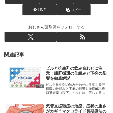
LINE
コピー
おじさん薬剤師をフォローする
関連記事
ピルと抗生剤の飲み合わせに注
意！腸肝循環の仕組みと下痢の影
響を徹底解説
ピルと抗生剤の飲み合わせに注意！腸肝
抗生剤
循環の仕組みと下痢の影響を徹底解説経
口避妊薬（以下、ピル）は、正しく服用
すれば非常に高い避妊効果を発揮するお
薬です。現在、日本でもトリキュラー、
アンジュ、ファボワール、ヤーズといっ
気管支拡張症の治療、症状の重さ
たさまざまな種類の低用量...
がカギ？マクロライド長期療法の