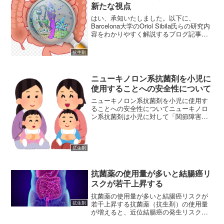
新たな視点
はい、承知いたしました。以下に、
Barcelona大学のOriol Sibila氏らの研究内
容をわかりやすく解説するブログ記事を
作成しました。気管支拡張症の治療、症
状の重さがカギ？マクロライド長期療法
抗生剤
の新たな視点気管支拡張症と診断された
方、...
ニューキノロン系抗菌剤を小児に
使用することへの安全性について
ニューキノロン系抗菌剤を小児に使用す
ることへの安全性についてニューキノロ
ン系抗菌剤は小児に対して「関節障害」
が気になるため、クラビットやジェニナ
ックは小児に対して「禁忌」となってい
ます。一方でバクシダール（ノルフロキ
サシン）やオゼックス（ト...
抗生剤
抗菌薬の使用量が多いと結腸癌リ
スクが若干上昇する
抗菌薬の使用量が多いと結腸癌リスクが
若干上昇する抗菌薬（抗生剤）の使用量
抗生剤
が増えると、近位結腸癌の発生リスク
が“わずかに”高まるというデータが公開さ