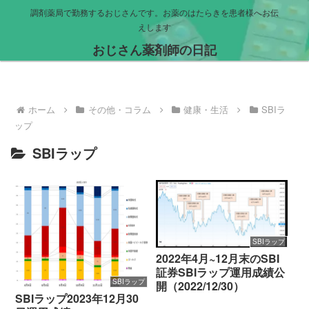
調剤薬局で勤務するおじさんです。お薬のはたらきを患者様へお伝
えします
おじさん薬剤師の日記
ホーム
その他・コラム
健康・生活
SBIラ
ップ
SBIラップ
SBIラップ
2022年4月~12月末のSBI
証券SBIラップ運用成績公
SBIラップ
開（2022/12/30）
SBIラップ2023年12月30