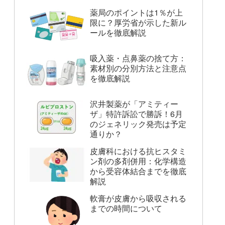
薬局のポイントは1％が上
限に？厚労省が示した新ル
ールを徹底解説
吸入薬・点鼻薬の捨て方：
素材別の分別方法と注意点
を徹底解説
沢井製薬が「アミティー
ザ」特許訴訟で勝訴！6月
のジェネリック発売は予定
通りか？
皮膚科における抗ヒスタミ
ン剤の多剤併用：化学構造
から受容体結合までを徹底
解説
軟膏が皮膚から吸収される
までの時間について