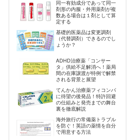
同一有効成分であって同一
剤形の内服・外用薬剤が複
数ある場合は１剤として算
定する
基礎的医薬品は変更調剤
（代替調剤）できるのでし
ょうか？
ADHD治療薬「コンサー
タ」供給不足解消へ！薬局
間の在庫譲渡が特例で解禁
される背景と展望
てんかん治療薬フィコンパ
に待望の後発品！特許回避
の仕組みと発売までの舞台
裏を徹底解説
海外旅行の常備薬トラブル
を防ぐ！英語の薬情を自分
で用意する方法