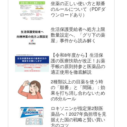
坐薬の正しい使い方と順番
のルールについて（PDFダ
ウンロードあり）
生活保護受給者へ処方上限
数量設定へ、「グリ下の薬
屋」事件から読み解く
【令和8年度から】生活保
護の医療扶助が改正！お薬
手帳の原則持参と医薬品の
適正使用を徹底解説
2種類以上の目薬を使う時
の「順番」と「間隔」：効
果を打ち消し合わないため
の5分ルール
ロキソニンが指定第2類医
薬品へ！2027年負担増を見
据えた国の戦略と賢い買い
方のコツ