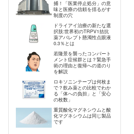
捕！「医業停止処分」の意
味と医療の信頼を揺るがす
制度の穴
ドライアイ治療の新たな選
択肢:世界初のTRPV1拮抗
薬アバレプト懸濁性点眼液
0.3％とは
若隆景を襲ったコンパート
メント症候群とは？緊急手
術の理由と復帰への道のり
を解説
ロキソニンテープは何枚ま
で？飲み薬との比較でわか
る「体への負担」と「安心
の枚数」
重質酸化マグネシウムと酸
化マグネシウムは同じ製品
です