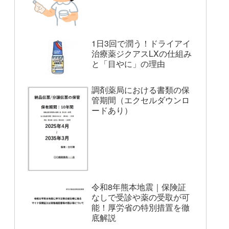
1日3回で潤う！ドライアイ
治療薬ジクアスLXの仕組み
と「目やに」の理由
調剤薬局における書類の保
管期間（エクセルダウンロ
ードあり）
令和8年熊本地震｜保険証
なしで受診や薬の受取が可
能！厚労省の特別措置を徹
底解説