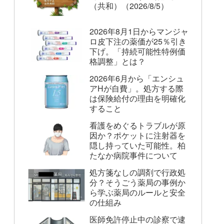
（共和）（2026/8/5）
2026年8月1日からマンジャ
ロ皮下注の薬価が25％引き
下げ。「持続可能性特例価
格調整」とは？
2026年6月から「エンシュ
アHが自費」。処方する際
は保険給付の理由を明確化
すること
看護をめぐるトラブルが原
因か？ポケットに注射器を
隠し持っていた可能性。柏
たなか病院事件について
処方箋なしの調剤で行政処
分？そうごう薬局の事例か
ら学ぶ薬局のルールと安全
の仕組み
医師免許停止中の診察で逮