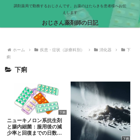
調剤薬局で勤務するおじさんです。お薬のはたらきを患者様へお伝
えします
おじさん薬剤師の日記
ホーム
疾患・症状（診療科別）
消化器
下
痢
下痢
下痢
ニューキノロン系抗生剤
と腸内細菌：服用後の減
少率と回復までの日数を
徹底比較
下痢