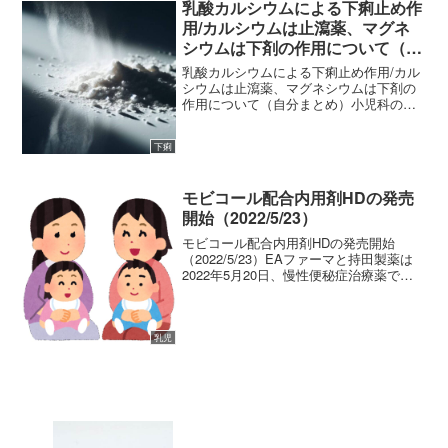
乳酸カルシウムによる下痢止め作
用/カルシウムは止瀉薬、マグネ
シウムは下剤の作用について（自
分まとめ）
乳酸カルシウムによる下痢止め作用/カル
シウムは止瀉薬、マグネシウムは下剤の
作用について（自分まとめ）小児科の門
前の調剤薬局で勤務していると下痢止め
として「タンニン酸アルブミンと乳酸カ
下痢
ルシム」の混合製剤が処方されます。親
御さんへお薬の説明をす...
モビコール配合内用剤HDの発売
開始（2022/5/23）
モビコール配合内用剤HDの発売開始
（2022/5/23）EAファーマと持田製薬は
2022年5月20日、慢性便秘症治療薬でる
モビコール配合内用剤HDの発売を開始し
ました。既にモビコール配合内用剤LDを
1回に２包使用している患者様にとってア
ルミ...
乳児