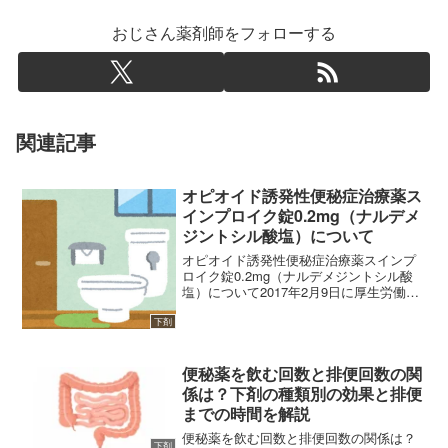
おじさん薬剤師をフォローする
関連記事
オピオイド誘発性便秘症治療薬ス
インプロイク錠0.2mg（ナルデメ
ジントシル酸塩）について
オピオイド誘発性便秘症治療薬スインプ
ロイク錠0.2mg（ナルデメジントシル酸
塩）について2017年2月9日に厚生労働省
の「薬事・食品衛生審議会 医薬品第一
部会」においてオピオイド誘発性便秘症
下剤
治療薬“スインプロイク錠0.2mg”について
の新薬...
便秘薬を飲む回数と排便回数の関
係は？下剤の種類別の効果と排便
までの時間を解説
便秘薬を飲む回数と排便回数の関係は？
下剤