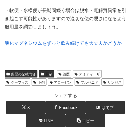
・軟便・水様便が長期間続く場合は脱水・電解質異常を引
き起こす可能性がありますので適切な便の硬さになるよう
服用量を調節しましょう。
酸化マグネシウムをずっと飲み続けても大丈夫かどうか
薬歴の記載内容
下剤
薬歴
アミティーザ
グーフィス
下剤
アローゼン
プルゼニド
リンゼス
シェアする
X
Facebook
はてブ
LINE
コピー