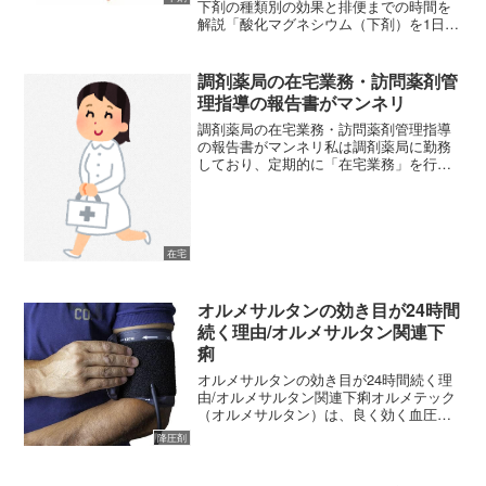
下剤の種類別の効果と排便までの時間を
解説「酸化マグネシウム（下剤）を1日3
回飲むということは、トイレにも3回行く
ことになるの？」「夜に1回飲む薬下剤
と、毎食後に飲む薬では何が違うのだろ
調剤薬局の在宅業務・訪問薬剤管
う？」便秘に悩む多く...
理指導の報告書がマンネリ
調剤薬局の在宅業務・訪問薬剤管理指導
の報告書がマンネリ私は調剤薬局に勤務
しており、定期的に「在宅業務」を行っ
ています。患者様宅へお邪魔してお薬の
管理や体調変化・近況に関してお話しす
ることは前向きに勤務することが出来て
いると感じていますが、そ...
在宅
オルメサルタンの効き目が24時間
続く理由/オルメサルタン関連下
痢
オルメサルタンの効き目が24時間続く理
由/オルメサルタン関連下痢オルメテック
（オルメサルタン）は、良く効く血圧の
薬として多くの患者様が使用している降
降圧剤
圧剤です。患者様の中にはオルメサルタ
ンの効き目についてインターネットで調
べる方も多くおりまし...