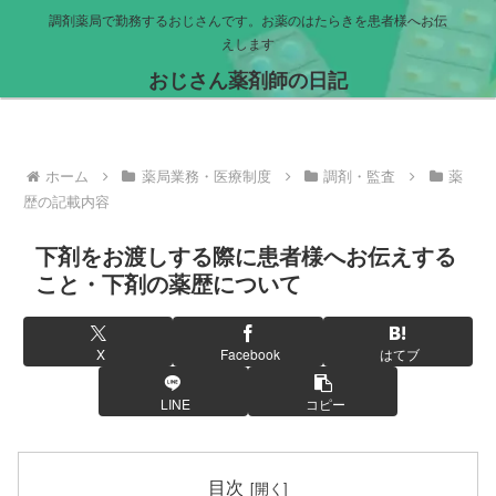
調剤薬局で勤務するおじさんです。お薬のはたらきを患者様へお伝
えします
おじさん薬剤師の日記
ホーム
薬局業務・医療制度
調剤・監査
薬
歴の記載内容
下剤をお渡しする際に患者様へお伝えする
こと・下剤の薬歴について
X
Facebook
はてブ
LINE
コピー
目次