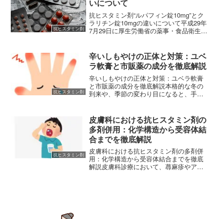
いについて
抗ヒスタミン剤“ルパフィン錠10mg”とク
ラリチン錠10mgの違いについて平成29年
抗ヒスタミン剤
7月29日に厚生労働省の薬事・食品衛生審
議会医薬品第二部会において、抗ヒスタ
ミン剤“ルパフィン錠10mg（ルパタジン
フマル酸塩）の承認可否が審議されま
辛いしもやけの正体と対策：ユベ
す。 ...
ラ軟膏と市販薬の成分を徹底解説
辛いしもやけの正体と対策：ユベラ軟膏
と市販薬の成分を徹底解説本格的な冬の
抗ヒスタミン剤
到来や、季節の変わり目になると、手足
の指先や耳がジンジンとかゆくなった
り、痛くなったりすることはありません
か？「たかがしもやけ」と軽く考えてし
皮膚科における抗ヒスタミン剤の
まいがちですが、あの耐え難...
多剤併用：化学構造から受容体結
合までを徹底解説
皮膚科における抗ヒスタミン剤の多剤併
抗ヒスタミン剤
用：化学構造から受容体結合までを徹底
解説皮膚科診療において、蕁麻疹やアト
ピー性皮膚炎に伴う激しい痒みは、患者
の生活の質を著しく低下させる大きな要
因となります。単剤の抗ヒスタミン剤
（ヒスタミン1受容体拮抗薬...