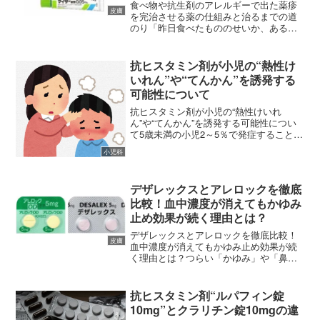
食べ物や抗生剤のアレルギーで出た薬疹
皮膚
を完治させる薬の仕組みと治るまでの道
のり「昨日食べたもののせいか、あるい
は処方された抗生剤を飲んだせいか、急
に体に赤いブツブツが出て猛烈に痒
い……」こうした「一過性の皮疹」や
抗ヒスタミン剤が小児の“熱性け
「薬疹（やくしん）」は、私たち...
いれん”や“てんかん”を誘発する
可能性について
抗ヒスタミン剤が小児の“熱性けいれ
ん”や“てんかん”を誘発する可能性につい
て5歳未満の小児2～5％で発症することが
ある熱性けいれんですが、抗ヒスタミン
小児科
剤を使用するとその発作時間や発熱から
発症までの時間に影響するという報告が
なされています。今...
デザレックスとアレロックを徹底
比較！血中濃度が消えてもかゆみ
止め効果が続く理由とは？
デザレックスとアレロックを徹底比較！
皮膚
血中濃度が消えてもかゆみ止め効果が続
く理由とは？つらい「かゆみ」や「鼻
水」。これらを抑えるために処方される
「抗ヒスタミン薬」には多くの種類があ
りますが、その中でもよく知られている
抗ヒスタミン剤“ルパフィン錠
のがデザレックスとアレロッ...
10mg”とクラリチン錠10mgの違