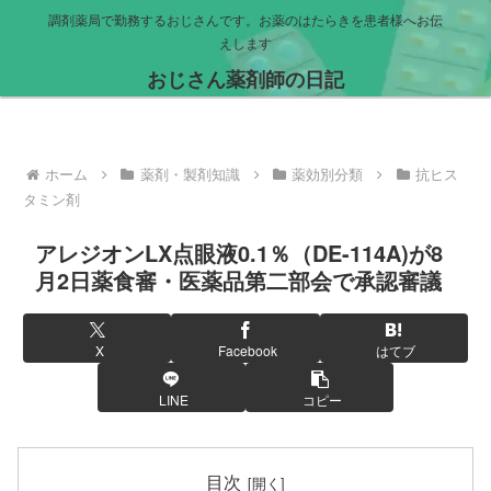
調剤薬局で勤務するおじさんです。お薬のはたらきを患者様へお伝
えします
おじさん薬剤師の日記
ホーム
薬剤・製剤知識
薬効別分類
抗ヒス
タミン剤
アレジオンLX点眼液0.1％（DE-114A)が8
月2日薬食審・医薬品第二部会で承認審議
X
Facebook
はてブ
LINE
コピー
目次