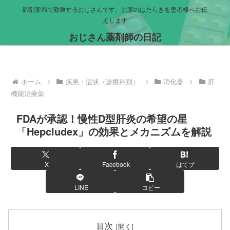
調剤薬局で勤務するおじさんです。お薬のはたらきを患者様へお伝
えします
おじさん薬剤師の日記
ホーム
疾患・症状（診療科別）
消化器
肝
機能治療薬
FDAが承認！慢性D型肝炎の希望の星
「Hepcludex」の効果とメカニズムを解説
X
Facebook
はてブ
LINE
コピー
目次