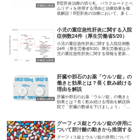
B型肝炎治療の切り札、バラクルードとベ
肝機能治療薬
ムリディを併用する理由と治療効果を徹
底解説！B型肝炎の治療において、多くの
患者さんに処方されているのが「バラク
ルード（一般名：エンテカビル）」や
「ベムリディ（一般名：テノホビルアラ
小児の重症急性肝炎に関する入院
フェナミド）」といった...
症例数24件（厚生労働省5/20）
小児の重症急性肝炎に関する入院症例数
24件（厚生労働省5/20）厚生労働省は小
児の重症急性肝炎に関する情報を更新し
ました。2021年10月~2022年5月19日まで
肝機能治療薬
に16歳以下の小児のうち、A型~E型肝炎
ウイルスの関与が否定された「重症急
性...
肝臓や胆石のお薬「ウルソ錠」の
働きと効果とは？長く飲み続ける
理由を解説
肝臓や胆石のお薬「ウルソ錠」の働きと
肝機能治療薬
効果とは？長く飲み続ける理由を解説病
院で「肝臓の数値を下げましょう」「胆
石を溶かしましょう」と言われて、ウル
ソ錠（一般名：ウルソデオキシコール
酸）を処方された方はおられませんか？
グーフィス錠とウルソ錠の併用に
ウルソ錠は、非常に古くから...
ついて胆汁酸の動きから推測する
グーフィス錠とウルソ錠の併用について