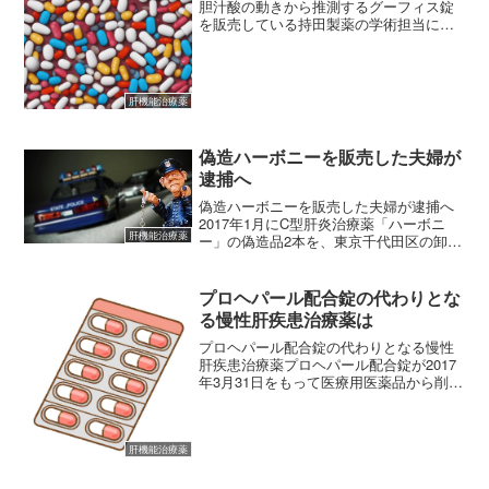
胆汁酸の動きから推測するグーフィス錠
を販売している持田製薬の学術担当に
「ウルソ錠を服用している方がグーフィ
ス錠を飲むと、どの程度ウルソ錠の作用
が減弱しますか？」と質問したところ、
「データがありません」とい...
肝機能治療薬
偽造ハーボニーを販売した夫婦が
逮捕へ
偽造ハーボニーを販売した夫婦が逮捕へ
2017年1月にC型肝炎治療薬「ハーボニ
肝機能治療薬
ー」の偽造品2本を、東京千代田区の卸売
業者「エール薬品」に持ち込み、販売し
た疑いで広島県に住む40台の夫婦（無職
男性（43）と妻（49））が逮捕されるみ
プロヘパール配合錠の代わりとな
こみです。2...
る慢性肝疾患治療薬は
プロヘパール配合錠の代わりとなる慢性
肝疾患治療薬プロヘパール配合錠が2017
年3月31日をもって医療用医薬品から削除
されます。プロヘパール配合錠（薬価7.2
円）の作用機序はインタビューフォーム
にも記されているように「機序は明らか
ではないが、...
肝機能治療薬