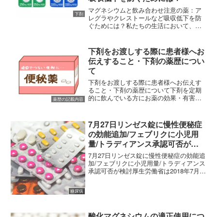
マグネシウムと飲み合わせ注意の薬：ア
下剤
レグラやクレストールなど吸収低下を防
ぐためには？私たちの生活において、便
秘解消や胃酸を抑える目的で「酸化マグ
ネシウム」は非常にポピュラーな薬で
す。ドラッグストアでも手軽に購入で
下剤をお渡しする際に患者様へお
き、病院でも処方される機会が...
伝えすること・下剤の薬歴につい
て
下剤をお渡しする際に患者様へお伝えす
ること・下剤の薬歴について下剤を定期
的に飲んでいる方にお薬の効果・有害事
薬歴の記載内容
象を確認することはよくあるのですが
「排便状況の確認」「軟便・水様便にな
る場合は調節すること」「水分摂取の励
7月27日リンゼス錠に慢性便秘症
行」「食事内容の見直し」「...
の効能追加/フェブリクに小児用
量/トラディアンス承認可否が検
討
7月27日リンゼス錠に慢性便秘症の効能追
加/フェブリクに小児用量/トラディアンス
承認可否が検討厚生労働省は2018年7月
27日の薬事・食品衛生審議会医薬品第一
部会において以下の品目の審議を予定し
糖尿病
ております。2018年7月27日審議事項
（リン...
酸化マグネシウムの適正使用につ