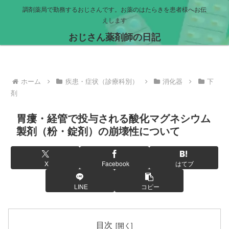
調剤薬局で勤務するおじさんです。お薬のはたらきを患者様へお伝
えします
おじさん薬剤師の日記
ホーム
疾患・症状（診療科別）
消化器
下
剤
胃瘻・経管で投与される酸化マグネシウム
製剤（粉・錠剤）の崩壊性について
X
Facebook
はてブ
LINE
コピー
目次