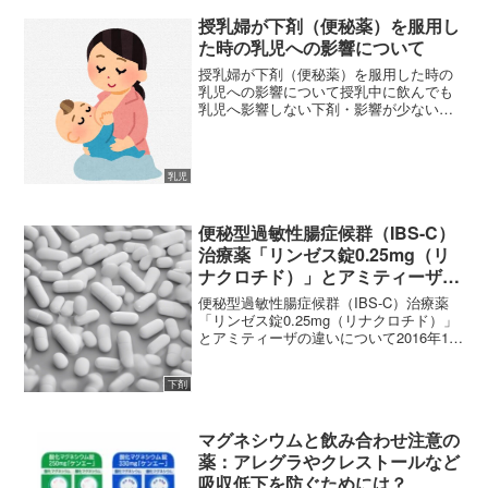
授乳婦が下剤（便秘薬）を服用し
た時の乳児への影響について
授乳婦が下剤（便秘薬）を服用した時の
乳児への影響について授乳中に飲んでも
乳児へ影響しない下剤・影響が少ない下
剤について患者様から質問を受けること
がありましたので、各種下剤について母
乳への移行性・乳児への影響に関するデ
ータをまとめました。 (...
乳児
便秘型過敏性腸症候群（IBS-C）
治療薬「リンゼス錠0.25mg（リ
ナクロチド）」とアミティーザの
違いについて
便秘型過敏性腸症候群（IBS-C）治療薬
「リンゼス錠0.25mg（リナクロチド）」
とアミティーザの違いについて2016年11
月25日（金曜日）、厚生労働省の薬事・
食品衛生審議会医薬品第一部会において
下剤
便秘型過敏性腸症候群(IBS-C)治療薬「...
マグネシウムと飲み合わせ注意の
薬：アレグラやクレストールなど
吸収低下を防ぐためには？