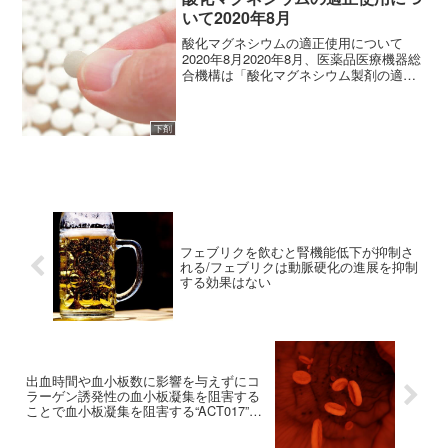
いて2020年8月
酸化マグネシウムの適正使用について
2020年8月2020年8月、医薬品医療機器総
合機構は「酸化マグネシウム製剤の適正
使用に関するお願い」を公開しました。
酸化マグネシウム製剤の適正使用につい
て（2020年8月） (adsbygoogle = ...
下剤
フェブリクを飲むと腎機能低下が抑制さ
れる/フェブリクは動脈硬化の進展を抑制
する効果はない
出血時間や血小板数に影響を与えずにコ
ラーゲン誘発性の血小板凝集を阻害する
ことで血小板凝集を阻害する“ACT017”に
関する臨床データ